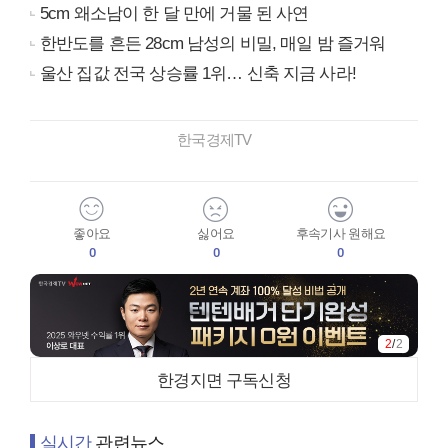
5cm 왜소남이 한 달 만에 거물 된 사연
한반도를 흔든 28cm 남성의 비밀, 매일 밤 즐거워
울산 집값 전국 상승률 1위… 신축 지금 사라!
한국경제TV
좋아요
싫어요
후속기사 원해요
0
0
0
1
/
2
한경지면 구독신청
실시간
관련뉴스