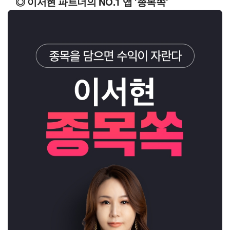
◎ 이서현 파트너의 NO.1 앱 '종목쏙'