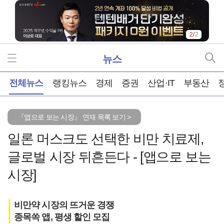
2
/
2
뉴스
홈
전체뉴스
랭킹뉴스
경제
증권
산업·IT
부동산
『앱으로 보는 시장』 연재 목록 보기 >
일론 머스크도 선택한 비만 치료제,
글로벌 시장 뒤흔든다 - [앱으로 보는
시장]
비만약 시장의 뜨거운 경쟁
종목쏙 앱, 평생 할인 모집