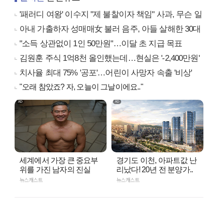
'패러디 여왕' 이수지 "제 불찰이자 책임" 사과, 무슨 일
아내 가출하자 성매매女 불러 음주, 아들 살해한 30대
"소득 상관없이 1인 50만원"…이달 초 지급 목표
김원훈 주식 1억8천 올인했는데…현실은 '-2,400만원'
치사율 최대 75% '공포'…어린이 사망자 속출 '비상'
"오래 참았죠? 자, 오늘이 그날이에요.."
세계에서 가장 큰 중요부
경기도 이천, 아파트값 난
위를 가진 남자의 진실
리났다! 20년 전 분양가..
뉴스캐스트
뉴스캐스트