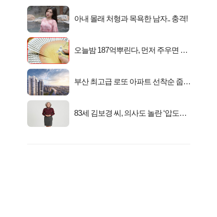
아내 몰래 처형과 목욕한 남자.. 충격!
오늘밤 187억뿌린다, 먼저 주우면 최
대1억..!
부산 최고급 로또 아파트 선착순 줍줍
떴다!
83세 김보경 씨, 의사도 놀란 ‘압도적
피지컬’