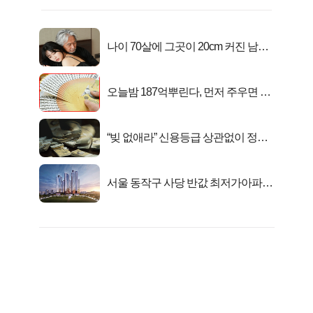
나이 70살에 그곳이 20cm 커진 남자..
충격!
오늘밤 187억뿌린다, 먼저 주우면 최
대1억..!
“빚 없애라” 신용등급 상관없이 정부
서 2억지원!
서울 동작구 사당 반값 최저가아파트
마지막...