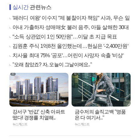
실시간
관련뉴스
'패러디 여왕' 이수지 "제 불찰이자 책임" 사과, 무슨 일
아내 가출하자 성매매女 불러 음주, 아들 살해한 30대
"소득 상관없이 1인 50만원"…이달 초 지급 목표
김원훈 주식 1억8천 올인했는데…현실은 '-2,400만원'
치사율 최대 75% '공포'…어린이 사망자 속출 '비상'
"오래 참았죠? 자, 오늘이 그날이에요.."
강서구 ‘반값’ 신축 아파트
금수저의 솔직고백 "명품
떴다! 경쟁률 치열해..
은 다 여기서.."
뉴스캐스트
뉴스캐스트