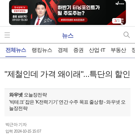
3
/
3
뉴스
홈
전체뉴스
랭킹뉴스
경제
증권
산업·IT
부동산
"제철인데 가격 왜이래"...특단의 할인
와우넷
오늘장전략
'빅테크' 잡은 'K전력기기' 연간 수주 목표 줄상향 - 와우넷 오
늘장전략
박근아 기자
2024-10-15 15:07
입력