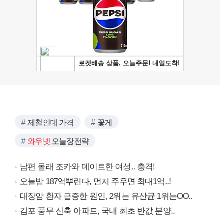
제철인데 가격
꽃게
와우넷
오늘장전략
남편 몰래 조카와 데이트한 여성.. 충격!
오늘밤 187억뿌린다, 먼저 주우면 최대1억..!
대장암 환자 급증한 원인, 2위는 유산균 1위는OO..
김포 풍무 신축 아파트, 국내 최초 반값 분양..