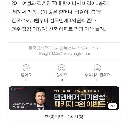
20대 여성과 결혼한 70대 할아버지 비결이..충격!
‘세계서 가장 몸매 좋은 할머니’ 비결이..충격!
한국로또, 8월부터 전국민에 1억원씩 준다
전주 집값 미쳤다! 신축 아파트 만명 이상 몰려...
한국경제TV 디지털뉴스부 박근아 기자
twilight1093@hankyungtv.com
좋아요
싫어요
후속기사 원해요
0
0
0
3
/
3
한경지면 구독신청