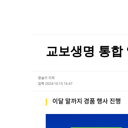
한국경제TV
뉴스홈
"나야, '흑백요리사' 시즌3"
머니팜 모닝라이브
증권
굿모닝 작전
금융
[온에어] 마켓인사이트
오늘장 뭐사지?
부동산
폭염에 공연·촬영장 '비상'…냉방차·구급차 총동
[오후5시] 뉴스플러스
사회
온로드 (ON ROAD) 인사이트
글로벌경제
폭염에 공연·촬영장 '비상'…냉방차·구급차 총동
교보생명 통합 
랭킹뉴스
장슬기 기자
미네르바아카데미
증권 데이터
입력
2024-10-15 16:47
스페셜강의
특징주 뉴스
이달 말까지 경품 행사 진행
투자/재테크
매매신호 (랭킹100
부동산/세무
투자분석
산업
국내증시
[모집-3기-] 돈버는 트레이딩 투자 북클럽
환율