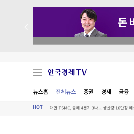
academy.co.kr
폭염에 공연·촬영장 '비상'…냉방차·구급차 총동
뉴스홈
전체뉴스
증권
경제
금융
대만 TSMC, 올해 4분기 3나노 생산량 18만장 예
HOT
'비핵3원칙 견지' 미래지향 슬쩍 뺀 日총리…수
유럽 폭염·가뭄에 전력 제한…냉각수 부족에 원전
ON AIR
뉴스
[포토+] 박정민, '멋짐 가득한 모습~'