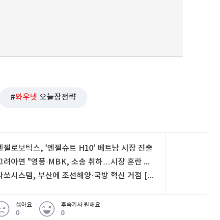
와우넷
오늘장전략
엔젤로보틱스, '엔젤슈트 H10' 베트남 시장 진출
고려아연 "영풍·MBK, 소송 취하…시장 혼란 사과해야"
다쏘시스템, 부산에 조선해양·국방 혁신 거점 [뉴스+현장]
싫어요
후속기사 원해요
0
0