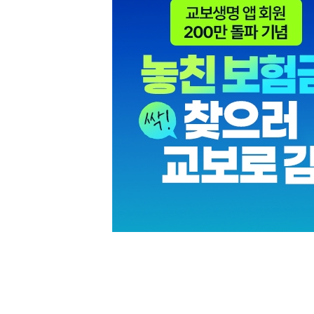
[할인50%] 한·미 투자 올인원 클래스
해외증시