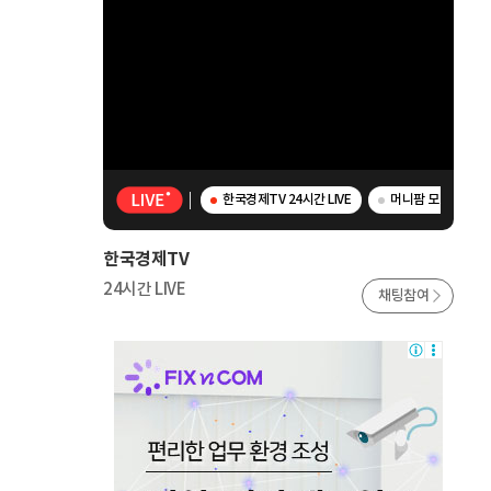
한국경제TV 24시간 LIVE
머니팜 모닝라이브 -
한국경제TV
24시간 LIVE
채팅참여