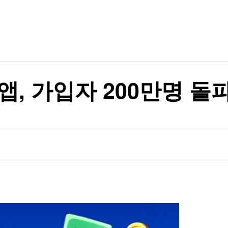
TV홈
무료방송
전체뉴스
증권
파트너스
경제
종목핫라인
추천 상
산업
경제
오늘의 
정치
원
생활경제
수익후기
국제
기업·CEO
이벤트
칼럼·연재
원
앱, 가입자 200만명 돌
특집방송
전체 프로그램
채널/편성
지역별채널
)
편성표