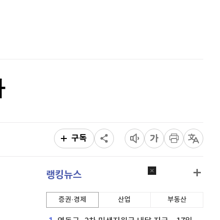
이오스
896
(
-0.45%
)
홈
AI추천
비트코인 골드
1,313
(
-763.82%
)
품
마켓이슈
특징주
이벤트
퀀텀
917
(
0.55%
)
이더리움 클래식
9,205
(
-0.11%
)
파
비트코인
91,234,000
(
-0.48%
)
구독
랭킹뉴스
증권·경제
산업
부동산