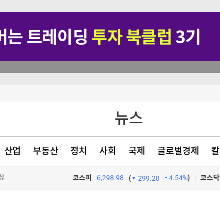
뉴스
원
산업
부동산
정치
사회
국제
글로벌경제
칼
상
정야욕 스멀스멀
코스피
6,298.98
4.54%
)
코스닥
(
299.28
도 차질
TV프로그램
와우