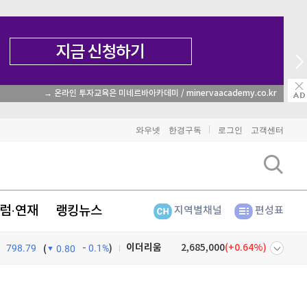
매일 매일 꽝 없는 룰렛 이벤트
와우넷
한경구독
로그인
고객센터
비트코인
91,234,000
(
-0.48%
)
럼·연재
랭킹뉴스
지역별채널
편성표
이더리움
2,685,000
(
0.64%
)
798.79
0.1%
)
리플
1,476
(
-2.64%
)
(
0.80
비트코인 캐시
303,000
(
-0.4%
)
넷
주식창