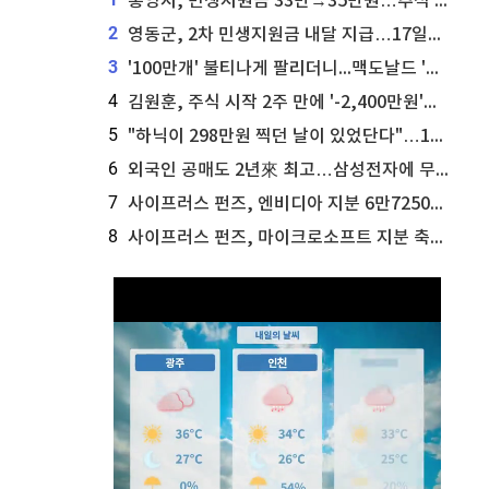
통영시, 민생지원금 33만→35만원…추석 전 푼다
2
영동군, 2차 민생지원금 내달 지급…17일부터 신청 접수
3
'100만개' 불티나게 팔리더니...맥도날드 '충주찰옥수수버거' 돌연 판매 종료
4
김원훈, 주식 시작 2주 만에 '-2,400만원'…"차 한 대 값 날렸다"
5
"하닉이 298만원 찍던 날이 있었단다"…100만 클릭 '전래동화' 정체
6
외국인 공매도 2년來 최고…삼성전자에 무슨일이 [B급기자의 B급리포트]
7
사이프러스 펀즈, 엔비디아 지분 6만7250주 매각
8
사이프러스 펀즈, 마이크로소프트 지분 축소...3만3천 주 매각