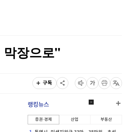
퀀텀
927
(
1.2%
)
홈
AI추천
이더리움 클래식
9,155
(
0.33%
)
품
마켓이슈
특징주
이벤트
비트코인
91,288,000
(
-0.07%
)
을 막장으로"
구독
랭킹뉴스
증권·경제
산업
부동산
1