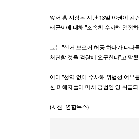
앞서 홍 시장은 지난 13일 야권이 김
태균씨에 대해 "조속히 수사해 엄정하
그는 "선거 브로커 허풍 하나가 나라를
처단할 것을 검찰에 요구한다"고 말했
이어 "성역 없이 수사해 위법성 여부
한 피해자들이 마치 공범인 양 취급되
(사진=연합뉴스)