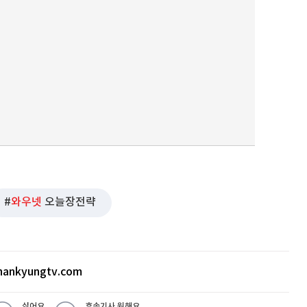
와우넷
오늘장전략
ankyungtv.com
싫어요
후속기사 원해요