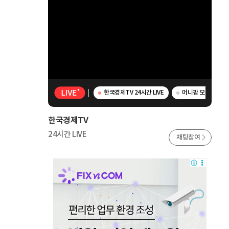
한국경제TV 24시간 LIVE
머니팜 모닝라이브 
한국경제TV
24시간 LIVE
채팅참여