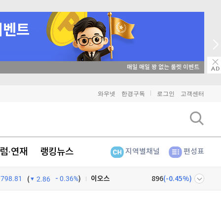
매일 매일 꽝 없는 룰렛 이벤트
비트코인
91,288,000
(
-0.07%
)
와우넷
한경구독
로그인
고객센터
이더리움
2,691,000
(
-0.04%
)
리플
1,451
(
0.48%
)
럼·연재
랭킹뉴스
지역별채널
편성표
비트코인 캐시
304,800
(
0.83%
)
798.81
0.36%
)
이오스
896
(
-0.45%
)
(
2.86
비트코인 골드
1,313
(
-763.82%
)
넷
주식창