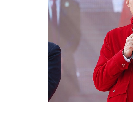
[할인50%] 한·미 투자 올인원 클래스
해외증시