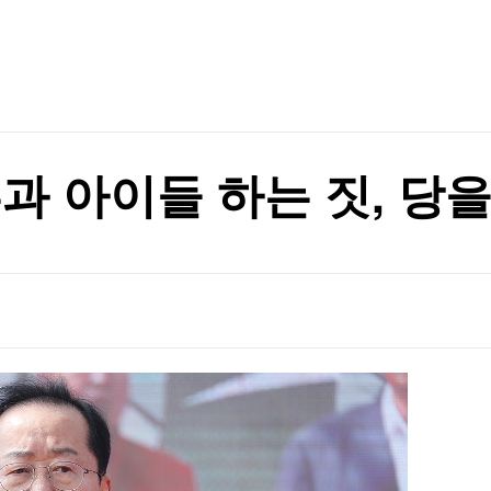
TV홈
무료방송
전체뉴스
정' 60대 남성 2명 사망
증권
파트너스
경제
종목핫라인
추천 상
산업
정' 60대 남성 2명 사망
경제
오늘의 
정치
생활경제
수익후기
국제
기업·CEO
이벤트
칼럼·연재
과 아이들 하는 짓, 당
특집방송
전체 프로그램
채널/편성
지역별채널
)
편성표