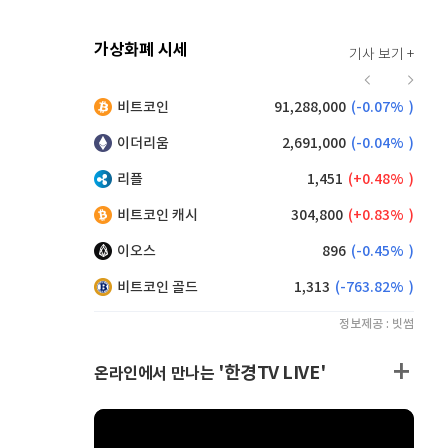
가상화폐 시세
기사 보기 +
927
(
1.20%
)
비트코인
91,288,000
(
-0.07%
)
,155
(
0.33%
)
이더리움
2,691,000
(
-0.04%
)
리플
1,451
(
0.48%
)
비트코인 캐시
304,800
(
0.83%
)
이오스
896
(
-0.45%
)
비트코인 골드
1,313
(
-763.82%
)
정보제공 : 빗썸
'한경TV LIVE'
온라인에서 만나는