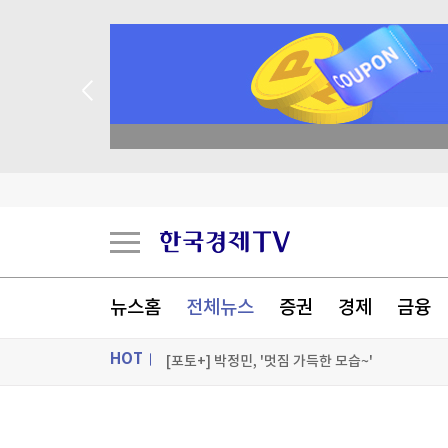
종목 무료 정밀 진단
[속보] 중랑구 면목동서 새벽 '흉기 난동'…'지인 추
태어나 줄곧 교회서 살던 11세 사망…학대 가능성
천안 교회서 11세 아동 숨져…경찰, 학대 여부 조
뉴스홈
전체뉴스
증권
경제
금융
美, 공격잠수함 19척 순항미사일잠수함 전환…中
HOT
[포토+] 박정민, '멋짐 가득한 모습~'
"나야, '흑백요리사' 시즌3"
ON AIR
뉴스
[온에어] 이상로 - 텐텐배거 투자공식 시즌2