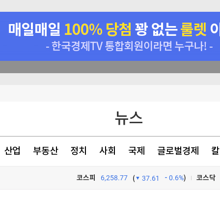
정' 60대 남성 2명 사망
뉴스
 수사
사
산업
부동산
정치
사회
국제
글로벌경제
칼
 견제 강화
코스피
6,258.77
0.6%
)
코스닥
(
37.61
TV프로그램
와우