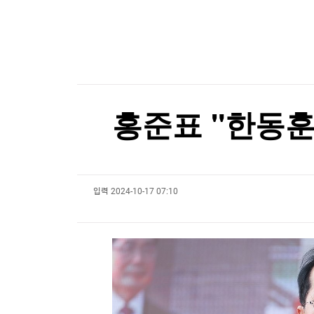
한국경제TV
뉴스홈
[속보] 중랑구 면목동서 새벽 '흉기 난동'…'지인 추
머니팜 모닝라이브
증권
굿모닝 작전
금융
[속보] 중랑구 면목동서 새벽 '흉기 난동'…'지인 추
오늘장 뭐사지?
부동산
[오후5시] 뉴스플러스
사회
온로드 (ON ROAD) 인사이트
글로벌경제
홍준표 "한동훈
랭킹뉴스
입력
2024-10-17 07:10
미네르바아카데미
증권 데이터
스페셜강의
특징주 뉴스
투자/재테크
매매신호 (랭킹100
부동산/세무
투자분석
산업
국내증시
[모집-3기-] 돈버는 트레이딩 투자 북클럽
환율