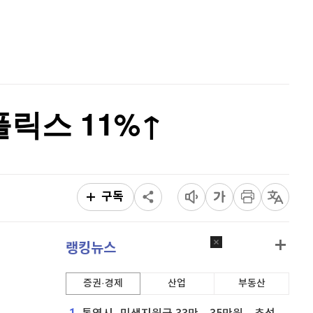
퀀텀
914
(
-0.66%
)
홈
AI추천
이더리움 클래식
9,200
(
1.1%
)
품
마켓이슈
특징주
이벤트
비트코인
91,940,000
(
0.11%
)
플릭스 11%↑
구독
랭킹뉴스
증권·경제
산업
부동산
1