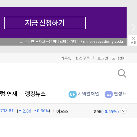
→ 온라인 투자교육은 미네르바아카데미 / minervaacademy.co.kr
비트코인
91,940,000
(
0.11%
)
와우넷
한경구독
로그인
고객센터
이더리움
2,709,000
(
-0.18%
)
리플
1,463
(
-1.6%
)
럼·연재
랭킹뉴스
지역별채널
편성표
비트코인 캐시
305,200
(
0.96%
)
798.81
0.36%
)
이오스
896
(
-0.45%
)
(
2.86
비트코인 골드
1,313
(
-763.82%
)
넷
주식창