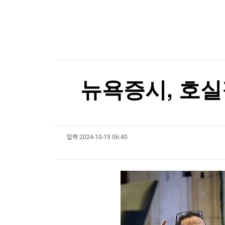
한국경제TV
뉴스홈
햄버거·불닭소스 건네고 7천만원…교도관의 '검은
머니팜 모닝라이브
증권
굿모닝 작전
금융
햄버거·불닭소스 건네고 7천만원…교도관의 '검은
오늘장 뭐사지?
부동산
[오후5시] 뉴스플러스
사회
온로드 (ON ROAD) 인사이트
글로벌경제
뉴욕증시, 호실
랭킹뉴스
입력
2024-10-19 06:40
미네르바아카데미
증권 데이터
스페셜강의
특징주 뉴스
투자/재테크
매매신호 (랭킹100
부동산/세무
투자분석
산업
국내증시
[모집-3기-] 돈버는 트레이딩 투자 북클럽
환율