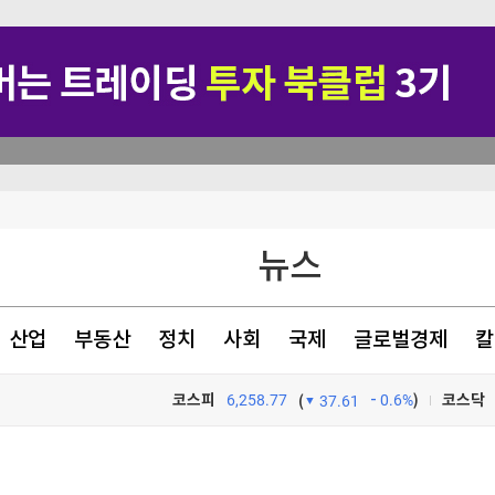
 거래'
뉴스
 [내일날씨]
폭우
산업
부동산
정치
사회
국제
글로벌경제
칼
상 '수술'
코스피
6,258.77
0.6%
)
코스닥
(
37.61
TV프로그램
와우