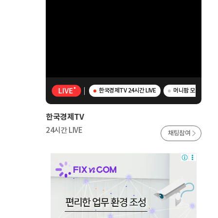
한국경제TV 24시간 LIVE
머니팜 모닝라이브 
한국경제TV
24시간 LIVE
채팅참여