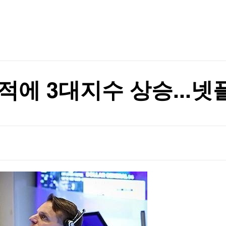
TV홈
무료방송
전체뉴스
 거래'
증권
파트너스
경제
종목핫라인
추천 상
산업
 거래'
경제
오늘의 
정치
생활경제
수익후기
국제
기업·CEO
이벤트
칼럼·연재
적에 3대지수 상승...넷
특집방송
전체 프로그램
채널/편성
지역별채널
)
편성표