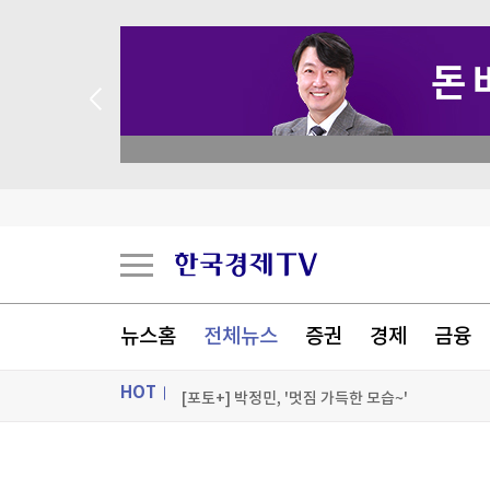
 애널리스트 업종 분석
햄버거·불닭소스 건네고 7천만원…교도관의 '검은
낮 최고 36도 찜통더위…내륙 소나기·동해안 폭우
'극한 더위' 한풀 꺾이지만…동해안 최대 150㎜ 
뉴스홈
전체뉴스
증권
경제
금융
사할린서 야생곰 마주친 반려견…주인 살리고 치명
HOT
[포토+] 박정민, '멋짐 가득한 모습~'
"나야, '흑백요리사' 시즌3"
ON AIR
뉴스
[온에어] 더 워룸