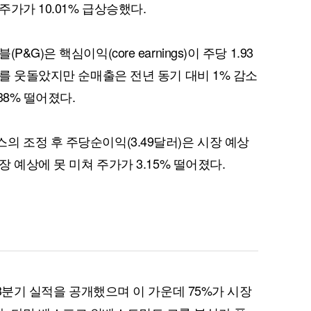
가가 10.01% 급상승했다.
G)은 핵심이익(core earnings)이 주당 1.93
)를 웃돌았지만 순매출은 전년 동기 대비 1% 감소
퀀텀
38% 떨어졌다.
이더리움 클래식
9
의 조정 후 주당순이익(3.49달러)은 시장 예상
장 예상에 못 미쳐 주가가 3.15% 떨어졌다.
 3분기 실적을 공개했으며 이 가운데 75%가 시장