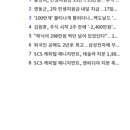
통영시, 민생지원금 33만→35만원…추석 전 푼다
2
영동군, 2차 민생지원금 내달 지급…17일부터 신청 접수
3
'100만개' 불티나게 팔리더니...맥도날드 '충주찰옥수수버거' 돌연 판매 종료
4
김원훈, 주식 시작 2주 만에 '-2,400만원'…"차 한 대 값 날렸다"
5
"하닉이 298만원 찍던 날이 있었단다"…100만 클릭 '전래동화' 정체
6
외국인 공매도 2년來 최고…삼성전자에 무슨일이 [B급기자의 B급리포트]
7
SCS 캐피털 매니지먼트, 테슬라 지분 1,889주 추가 매수
8
SCS 캐피털 매니지먼트, 엔비디아 지분 축소...8,590주 매도