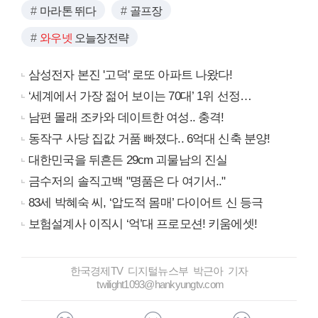
마라톤 뛰다
골프장
와우넷
오늘장전략
삼성전자 본진 '고덕' 로또 아파트 나왔다!
‘세계에서 가장 젊어 보이는 70대’ 1위 선정…
남편 몰래 조카와 데이트한 여성.. 충격!
동작구 사당 집값 거품 빠졌다.. 6억대 신축 분양!
대한민국을 뒤흔든 29cm 괴물남의 진실
금수저의 솔직고백 "명품은 다 여기서.."
83세 박혜숙 씨, ‘압도적 몸매’ 다이어트 신 등극
보험설계사 이직시 ‘억’대 프로모션! 키움에셋!
한국경제TV 디지털뉴스부 박근아 기자
twilight1093@hankyungtv.com