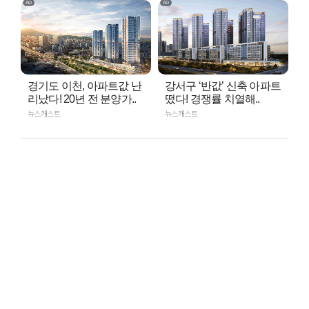
경기도 이천, 아파트값 난
강서구 ‘반값’ 신축 아파트
리났다! 20년 전 분양가..
떴다! 경쟁률 치열해..
뉴스캐스트
뉴스캐스트