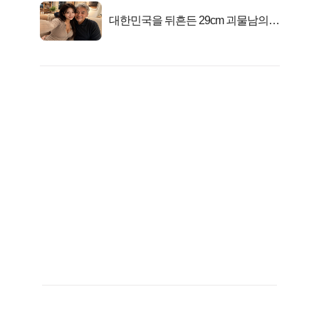
대한민국을 뒤흔든 29cm 괴물남의
진실