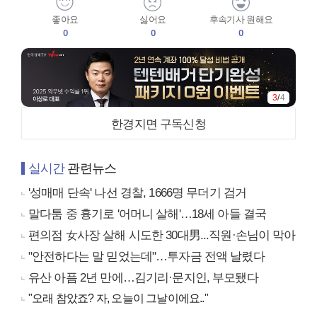
좋아요
싫어요
후속기사 원해요
0
0
0
3
/
4
한경지면 구독신청
실시간
관련뉴스
'성매매 단속' 나선 경찰, 1666명 무더기 검거
말다툼 중 흉기로 '어머니 살해'…18세 아들 결국
편의점 女사장 살해 시도한 30대男...직원·손님이 막아
"안전하다는 말 믿었는데"…투자금 전액 날렸다
유산 아픔 2년 만에…김기리·문지인, 부모됐다
"오래 참았죠? 자, 오늘이 그날이에요.."