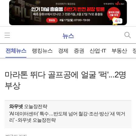
4
/
4
뉴스
홈
전체뉴스
랭킹뉴스
경제
증권
산업·IT
부동산
마라톤 뛰다 골프공에 얼굴 '퍽'...2명
부상
와우넷
오늘장전략
'AI 데이터센터' 특수…반도체 넘어 철강·조선·방산 '새 먹거
리' - 와우넷 오늘장전략