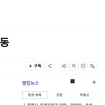
퀀텀
912
(
-0.44%
)
홈
AI추천
이더리움 클래식
9,110
(
-0.16%
)
품
마켓이슈
특징주
이벤트
비트코인
91,192,000
(
-0.17%
)
소동
구독
랭킹뉴스
증권·경제
산업
부동산
1