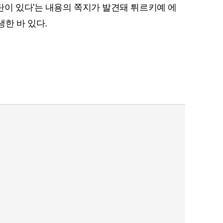
이 있다'는 내용의 쪽지가 발견돼 튀르키예 에
한 바 있다.
퀀텀
이더리움 클래식
9