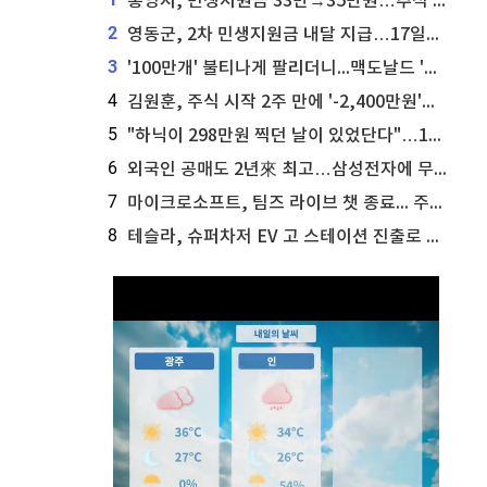
통영시, 민생지원금 33만→35만원…추석 전 푼다
2
영동군, 2차 민생지원금 내달 지급…17일부터 신청 접수
3
'100만개' 불티나게 팔리더니...맥도날드 '충주찰옥수수버거' 돌연 판매 종료
4
김원훈, 주식 시작 2주 만에 '-2,400만원'…"차 한 대 값 날렸다"
5
"하닉이 298만원 찍던 날이 있었단다"…100만 클릭 '전래동화' 정체
6
외국인 공매도 2년來 최고…삼성전자에 무슨일이 [B급기자의 B급리포트]
7
마이크로소프트, 팀즈 라이브 챗 종료... 주가는 상승세
8
테슬라, 슈퍼차저 EV 고 스테이션 진출로 주가 상승