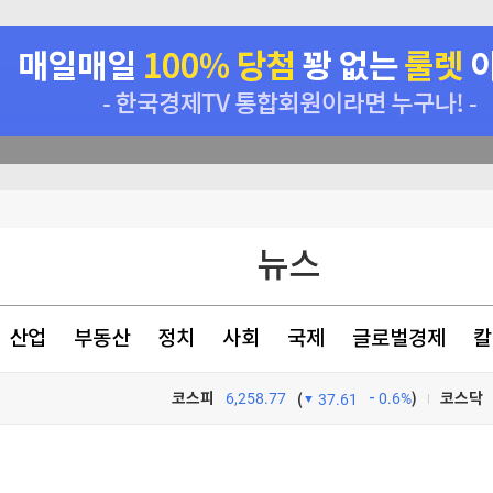
건강하게 먹어라"
뉴스
산업
부동산
정치
사회
국제
글로벌경제
칼
의 개장전 요것만]
코스피
6,258.77
0.6%
)
코스닥
(
37.61
TV프로그램
와우