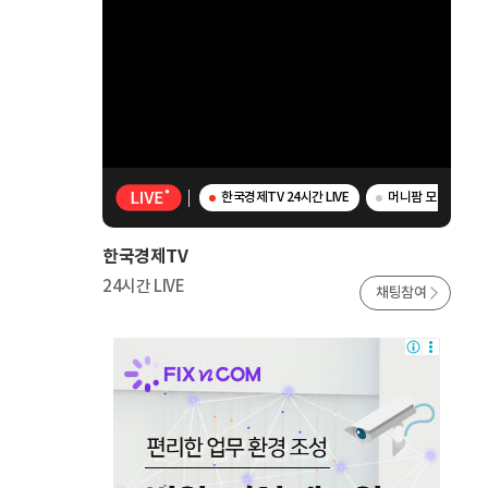
한국경제TV 24시간 LIVE
머니팜 모닝라이브 
한국경제TV
24시간 LIVE
채팅참여