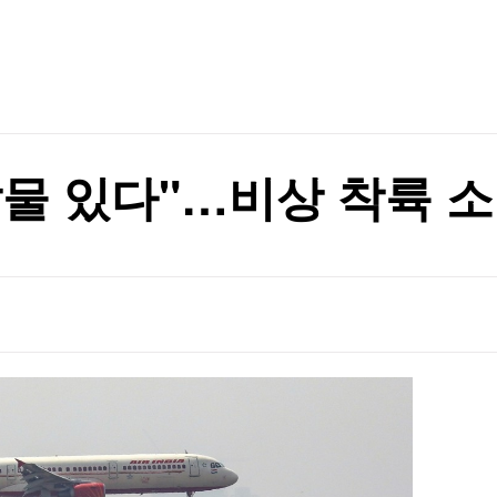
TV홈
무료방송
전체뉴스
건강하게 먹어라"
증권
파트너스
경제
종목핫라인
추천 상
산업
건강하게 먹어라"
경제
오늘의 
정치
생활경제
수익후기
국제
기업·CEO
이벤트
칼럼·연재
물 있다"…비상 착륙 
특집방송
전체 프로그램
채널/편성
지역별채널
)
편성표