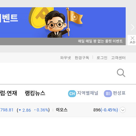
매일 매일 꽝 없는 룰렛 이벤트
비트코인
91,192,000
(
-0.17%
)
와우넷
한경구독
로그인
고객센터
이더리움
2,692,000
(
0%
)
리플
1,436
(
-0.56%
)
럼·연재
랭킹뉴스
지역별채널
편성표
비트코인 캐시
302,700
(
0.13%
)
798.81
0.36%
)
이오스
896
(
-0.45%
)
(
2.86
비트코인 골드
1,313
(
-763.82%
)
넷
주식창