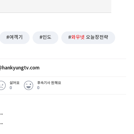
여객기
인도
와우넷
오늘장전략
hankyungtv.com
싫어요
후속기사 원해요
0
0
허지웅 "우리가 지지한 인간들이 이 꼴을"...또 소신 발언
아내 가출하자 성매매女 불러 음주, 아들 살해한 30대