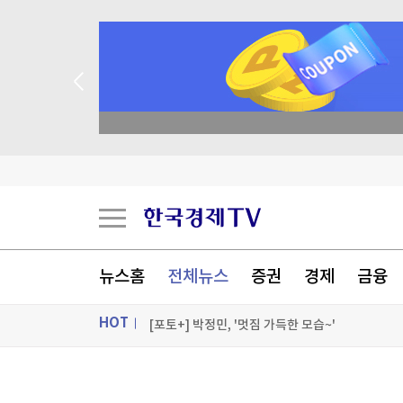
종목 무료 정밀 진단
세계최고령 도전 119세…"오래 살려면 일하고 
독일, 라인강 물류 운송 막히자 화물차 대체 투입
'전쟁 반대' 러 야당, 9월 총선 후보 못 내나
뉴스홈
전체뉴스
증권
경제
금융
팔란티어의 경고…스페이스X, 저점 찍었나[박신영
HOT
[포토+] 박정민, '멋짐 가득한 모습~'
"나야, '흑백요리사' 시즌3"
ON AIR
뉴스
[온에어] 더 워룸