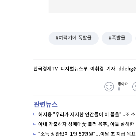
여객기에 폭발물
폭발물
한국경제TV 디지털뉴스부 이휘경 기자
ddehg@
좋아요
0
관련뉴스
"소득 상관없이 1인 50만원"…이달 초 지급 목표