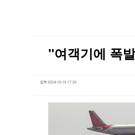
한국경제TV
뉴스홈
세계최고령 도전 119세…"오래 살려면 일하고 
머니팜 모닝라이브
증권
굿모닝 작전
금융
세계최고령 도전 119세…"오래 살려면 일하고 
오늘장 뭐사지?
부동산
[오후5시] 뉴스플러스
사회
온로드 (ON ROAD) 인사이트
글로벌경제
"여객기에 폭발
랭킹뉴스
입력
2024-10-19 17:20
미네르바아카데미
증권 데이터
스페셜강의
특징주 뉴스
투자/재테크
매매신호 (랭킹100
부동산/세무
투자분석
산업
국내증시
[모집-3기-] 돈버는 트레이딩 투자 북클럽
환율