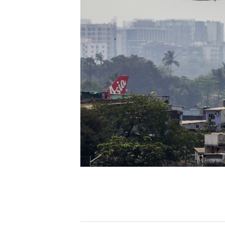
[할인50%] 한·미 투자 올인원 클래스
해외증시