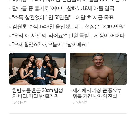
말다툼 중 흉기로 '어머니 살해'…18세 아들 결국
"소득 상관없이 1인 50만원"…이달 초 지급 목표
김원훈 주식 1억8천 올인했는데…현실은 '-2,400만원'
"우리 애 사진 왜 적어요?" 민원 폭발…세상이 어쩌다
"오래 참았죠? 자, 오늘이 그날이에요.."
한반도를 흔든 28cm 남성
세계에서 가장 큰 중요부
의 비밀, 매일 밤 즐거워
위를 가진 남자의 진실
뉴스캐스트
뉴스캐스트