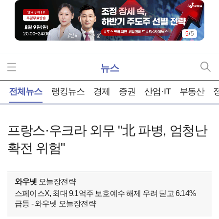
5
/
5
뉴스
홈
전체뉴스
랭킹뉴스
경제
증권
산업·IT
부동산
프랑스·우크라 외무 "北 파병, 엄청난
확전 위험"
와우넷
오늘장전략
스페이스X, 최대 9.1억주 보호예수 해제 우려 딛고 6.14%
급등 - 와우넷 오늘장전략