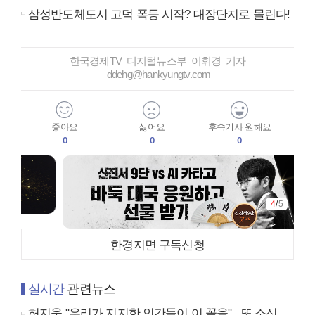
삼성반도체도시 고덕 폭등 시작? 대장단지로 몰린다!
한국경제TV 디지털뉴스부 이휘경 기자
ddehg@hankyungtv.com
좋아요
싫어요
후속기사 원해요
0
0
0
4
/
5
한경지면 구독신청
실시간
관련뉴스
허지웅 "우리가 지지한 인간들이 이 꼴을"...또 소신 발언