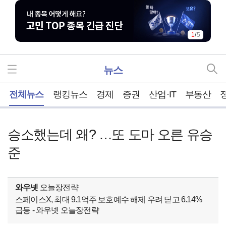
1
/
5
뉴스
홈
전체뉴스
랭킹뉴스
경제
증권
산업·IT
부동산
승소했는데 왜? …또 도마 오른 유승
준
와우넷
오늘장전략
스페이스X, 최대 9.1억주 보호예수 해제 우려 딛고 6.14%
급등 - 와우넷 오늘장전략