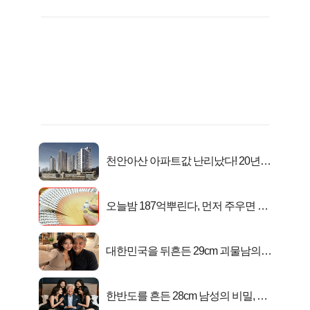
천안아산 아파트값 난리났다! 20년
전 분양가..
오늘밤 187억뿌린다, 먼저 주우면 최
대1억..!
대한민국을 뒤흔든 29cm 괴물남의
진실
한반도를 흔든 28cm 남성의 비밀, 매