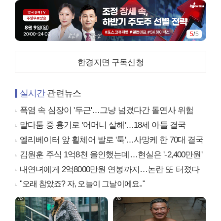
5
/
5
한경지면 구독신청
실시간
관련뉴스
폭염 속 심장이 '두근'…그냥 넘겼다간 돌연사 위험
말다툼 중 흉기로 '어머니 살해'…18세 아들 결국
엘리베이터 앞 휠체어 발로 '툭'…사망케 한 70대 결국
김원훈 주식 1억8천 올인했는데…현실은 '-2,400만원'
내연녀에게 2억8000만원 연봉까지…논란 또 터졌다
"오래 참았죠? 자, 오늘이 그날이에요.."