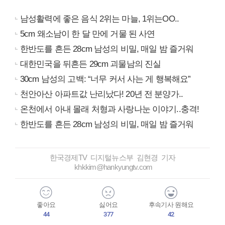
남성활력에 좋은 음식 2위는 마늘, 1위는OO..
5cm 왜소남이 한 달 만에 거물 된 사연
한반도를 흔든 28cm 남성의 비밀, 매일 밤 즐거워
대한민국을 뒤흔든 29cm 괴물남의 진실
30cm 남성의 고백: “너무 커서 사는 게 행복해요”
천안아산 아파트값 난리났다! 20년 전 분양가..
온천에서 아내 몰래 처형과 사랑나눈 이야기..충격!
한반도를 흔든 28cm 남성의 비밀, 매일 밤 즐거워
한국경제TV 디지털뉴스부 김현경 기자
khkkim@hankyungtv.com
좋아요
싫어요
후속기사 원해요
44
377
42