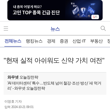
1
/
5
뉴스
홈
전체뉴스
랭킹뉴스
경제
증권
산업·IT
부동산
"현재 실적 아쉬워도 신약 가치 여전"
와우넷
오늘장전략
'AI 데이터센터' 특수…반도체 넘어 철강·조선·방산 '새 먹거
리' - 와우넷 오늘장전략
이영호 기자
2024-10-21 09:01
입력