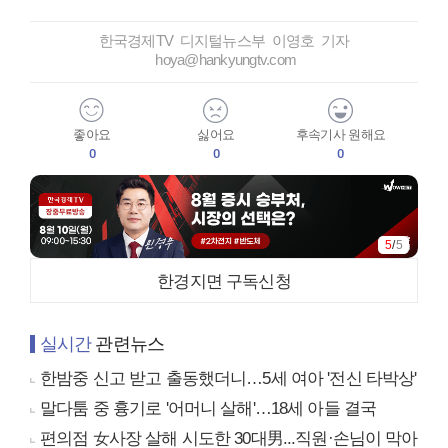
한국경제TV 디지털뉴스부 이영호 기자
hoya@hankyungtv.com
좋아요
싫어요
후속기사 원해요
0
0
0
5
/
5
한경지면 구독신청
실시간
관련뉴스
한밤중 신고 받고 출동했더니…5세 여아 '전신 타박상'
말다툼 중 흉기로 '어머니 살해'…18세 아들 결국
편의점 女사장 살해 시도한 30대男...직원·손님이 막아