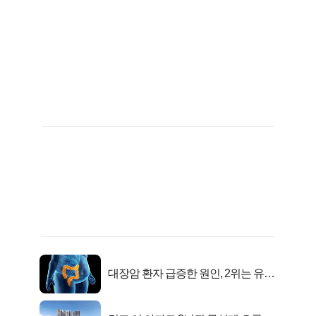
대장암 환자 급증한 원인, 2위는 유산
균 1위는OO..