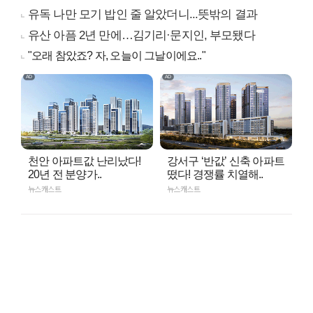
유독 나만 모기 밥인 줄 알았더니...뜻밖의 결과
유산 아픔 2년 만에…김기리·문지인, 부모됐다
"오래 참았죠? 자, 오늘이 그날이에요.."
천안 아파트값 난리났다!
강서구 ‘반값’ 신축 아파트
20년 전 분양가..
떴다! 경쟁률 치열해..
뉴스캐스트
뉴스캐스트