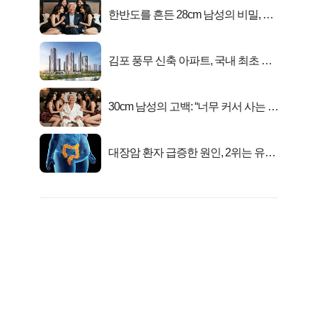
한반도를 흔든 28cm 남성의 비밀, 매
일 밤 즐거워
김포 풍무 신축 아파트, 국내 최초 반
값 분양..
30cm 남성의 고백: “너무 커서 사는 게
행복해요”
대장암 환자 급증한 원인, 2위는 유산
균 1위는OO..