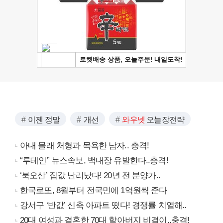
이젠 정말
개선
와우넷
오늘장전략
아내 몰래 처형과 목욕한 남자.. 충격!
“루테인” 뉴스속보, 백내장 유발한다..충격!
‘북오산’ 집값 난리났다! 20년 전 분양가..
한국로또, 8월부터 전국민에 1억원씩 준다
강서구 ‘반값’ 신축 아파트 떴다! 경쟁률 치열해..
20대 여성과 결혼한 70대 할아버지 비결이..충격!