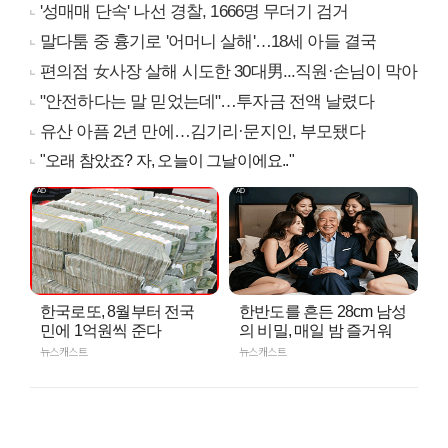
'성매매 단속' 나선 경찰, 1666명 무더기 검거
말다툼 중 흉기로 '어머니 살해'…18세 아들 결국
편의점 女사장 살해 시도한 30대男...직원·손님이 막아
"안전하다는 말 믿었는데"…투자금 전액 날렸다
유산 아픔 2년 만에…김기리·문지인, 부모됐다
"오래 참았죠? 자, 오늘이 그날이에요.."
한국로또, 8월부터 전국
한반도를 흔든 28cm 남성
민에 1억원씩 준다
의 비밀, 매일 밤 즐거워
뉴스캐스트
뉴스캐스트