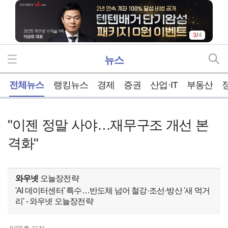
3
/
4
뉴스
홈
전체뉴스
랭킹뉴스
경제
증권
산업·IT
부동산
"이젠 정말 사야…재무구조 개선 본
격화"
와우넷
오늘장전략
'AI 데이터센터' 특수…반도체 넘어 철강·조선·방산 '새 먹거
리' - 와우넷 오늘장전략