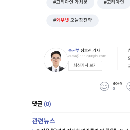
고려아연 가처분
고려아연
와우넷
오늘장전략
증권부
정호진 기자
auva@hankyungtv.com
최신기사 보기
좋아요
0
(0)
댓글
관련뉴스