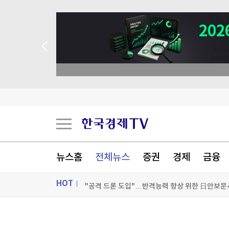
뉴스홈
전체뉴스
증권
경제
금융
HOT
"공격 드론 도입"…반격능력 향상 위한 日안보문
"트럼프 고맙다"...한화, '초대박' 터지나
ON AIR
뉴스
이스라엘, 中청두 총영사관 문 닫아…중동 정세와 