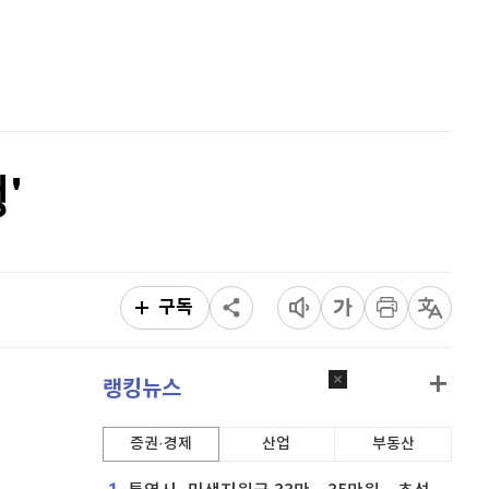
리플
1,461
(
1.18%
)
홈
AI추천
비트코인 캐시
304,600
(
0.76%
)
품
마켓이슈
특징주
이벤트
이오스
896
(
-0.45%
)
비트코인 골드
1,313
(
-763.82%
)
'
퀀텀
924
(
0.87%
)
이더리움 클래식
9,175
(
0.55%
)
비트코인
91,409,000
(
0.07%
)
구독
랭킹뉴스
증권·경제
산업
부동산