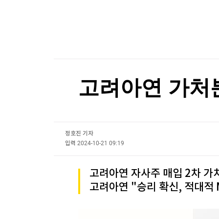
한국경제TV
뉴스홈
독도는 '한국 땅'인데...일본, 또 '억지 주장'
머니팜 모닝라이브
증권
굿모닝 작전
금융
[포토+] 박정민, '멋짐 가득한 모습~'
오늘장 뭐사지?
부동산
"나야, '흑백요리사' 시즌3"
[오후5시] 뉴스플러스
사회
온로드 (ON ROAD) 인사이트
글로벌경제
[온에어] 한정훈의 부동산 카페
고려아연 가처분
랭킹뉴스
"공격 드론 도입"…반격능력 향상 위한 日안보문
"공격 드론 도입"…반격능력 향상 위한 日안보문
정호진 기자
미네르바아카데미
증권 데이터
입력
2024-10-21 09:19
스페셜강의
특징주 뉴스
고려아연 자사주 매입 2차 가처
투자/재테크
매매신호 (랭킹100
고려아연 "승리 확신, 적대적 
부동산/세무
투자분석
산업
국내증시
[모집-3기-] 돈버는 트레이딩 투자 북클럽
환율