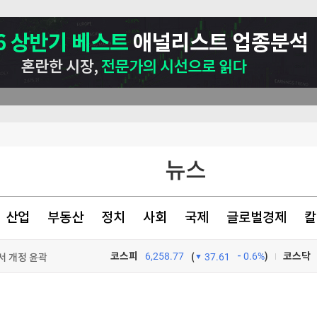
뉴스
산업
부동산
정치
사회
국제
글로벌경제
칼
서 개정 윤곽
코스피
6,258.77
0.6%
)
코스닥
(
37.61
TV프로그램
와우
관련(?)