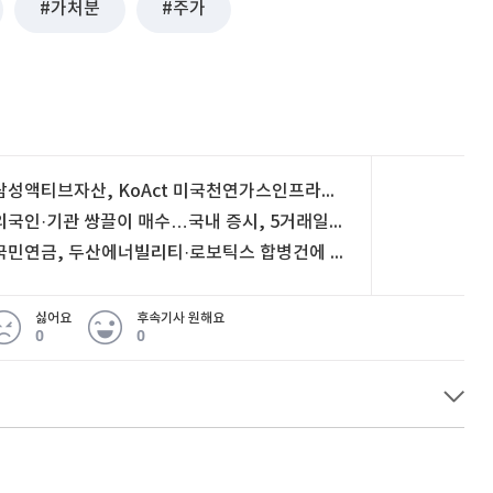
가처분
주가
삼성액티브자산, KoAct 미국천연가스인프라액티브 ETF 상장
외국인·기관 쌍끌이 매수…국내 증시, 5거래일 만에 반등
국민연금, 두산에너빌리티·로보틱스 합병건에 사실상 기권
싫어요
후속기사 원해요
0
0