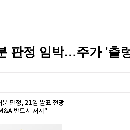
TV홈
무료방송
전체뉴스
증권
파트너스
경제
종목핫라인
추천 상
산업
경제
오늘의 
정치
생활경제
수익후기
국제
기업·CEO
이벤트
칼럼·연재
 판정 임박…주가 '출렁
특집방송
서 개정 윤곽
전체 프로그램
서 개정 윤곽
채널/편성
지역별채널
분 판정, 21일 발표 전망
)
편성표
M&A 반드시 저지"