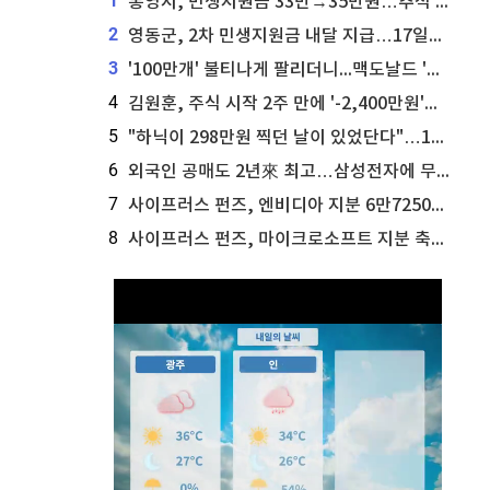
1
통영시, 민생지원금 33만→35만원…추석 전 푼다
2
영동군, 2차 민생지원금 내달 지급…17일부터 신청 접수
3
'100만개' 불티나게 팔리더니...맥도날드 '충주찰옥수수버거' 돌연 판매 종료
4
김원훈, 주식 시작 2주 만에 '-2,400만원'…"차 한 대 값 날렸다"
5
"하닉이 298만원 찍던 날이 있었단다"…100만 클릭 '전래동화' 정체
6
외국인 공매도 2년來 최고…삼성전자에 무슨일이 [B급기자의 B급리포트]
7
사이프러스 펀즈, 엔비디아 지분 6만7250주 매각
8
사이프러스 펀즈, 마이크로소프트 지분 축소...3만3천 주 매각