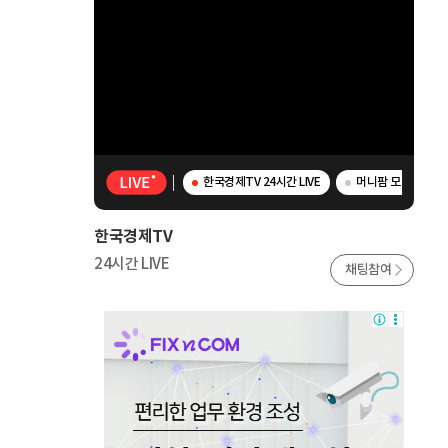
한국경제TV 24시간 LIVE
머니팜 모닝라이브 
한국경제TV
24시간 LIVE
채팅참여