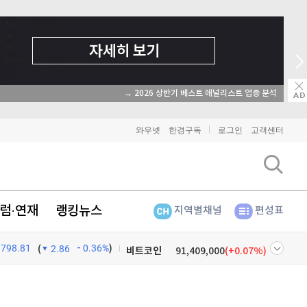
→ 2026 상반기 베스트 애널리스트 업종 분석
와우넷
한경구독
로그인
고객센터
럼·연재
랭킹뉴스
지역별채널
편성표
798.81
0.36%
)
비트코인
91,409,000
(
0.07%
)
(
2.86
이더리움
2,698,000
(
0.22%
)
넷
주식창