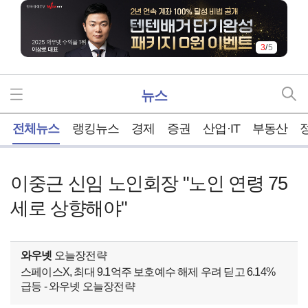
3
/
5
뉴스
홈
전체뉴스
랭킹뉴스
경제
증권
산업·IT
부동산
이중근 신임 노인회장 "노인 연령 75
세로 상향해야"
와우넷
오늘장전략
스페이스X, 최대 9.1억주 보호예수 해제 우려 딛고 6.14%
급등 - 와우넷 오늘장전략