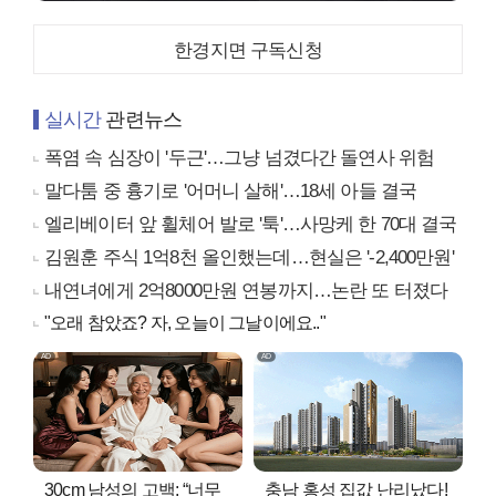
한경지면 구독신청
실시간
관련뉴스
폭염 속 심장이 '두근'…그냥 넘겼다간 돌연사 위험
말다툼 중 흉기로 '어머니 살해'…18세 아들 결국
엘리베이터 앞 휠체어 발로 '툭'…사망케 한 70대 결국
김원훈 주식 1억8천 올인했는데…현실은 '-2,400만원'
내연녀에게 2억8000만원 연봉까지…논란 또 터졌다
"오래 참았죠? 자, 오늘이 그날이에요.."
30cm 남성의 고백: “너무
충남 홍성 집값 난리났다!