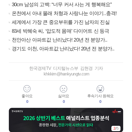
30cm 남성의 고백: “너무 커서 사는 게 행복해요”
온천에서 아내 몰래 처형과 사랑나눈 이야기..충격!
세계에서 가장 큰 중요부위를 가진 남자의 진실
83세 박혜숙 씨, ‘압도적 몸매’ 다이어트 신 등극
천안아산 아파트값 난리났다! 20년 전 분양가..
경기도 이천, 아파트값 난리났다! 20년 전 분양가..
한국경제TV 디지털뉴스부 김현경 기자
khkkim@hankyungtv.com
좋아요
싫어요
후속기사 원해요
0
0
0
2
/
5