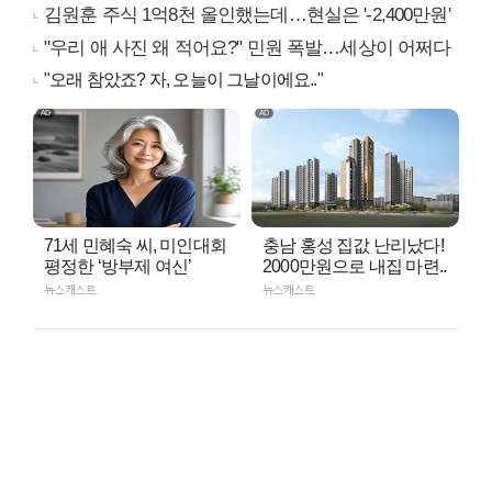
김원훈 주식 1억8천 올인했는데…현실은 '-2,400만원'
"우리 애 사진 왜 적어요?" 민원 폭발…세상이 어쩌다
"오래 참았죠? 자, 오늘이 그날이에요.."
71세 민혜숙 씨, 미인대회
충남 홍성 집값 난리났다!
평정한 ‘방부제 여신’
2000만원으로 내집 마련..
뉴스캐스트
뉴스캐스트