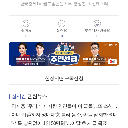
한국경제TV 글로벌콘텐츠부 홍성진 외신캐스터
좋아요
싫어요
후속기사 원해요
0
0
0
5
/
6
한경지면 구독신청
실시간
관련뉴스
허지웅 "우리가 지지한 인간들이 이 꼴을"...또 소신 발언
아내 가출하자 성매매女 불러 음주, 아들 살해한 30대
"소득 상관없이 1인 50만원"…이달 초 지급 목표