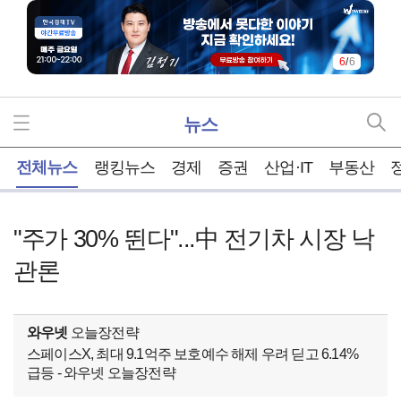
6
/
6
뉴스
홈
전체뉴스
랭킹뉴스
경제
증권
산업·IT
부동산
"주가 30% 뛴다"...中 전기차 시장 낙
관론
와우넷
오늘장전략
스페이스X, 최대 9.1억주 보호예수 해제 우려 딛고 6.14%
급등 - 와우넷 오늘장전략