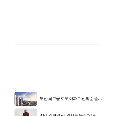
부산 최고급 로또 아파트 선착순 줍줍
떴다!
83세 김보경 씨, 의사도 놀란 ‘압도적