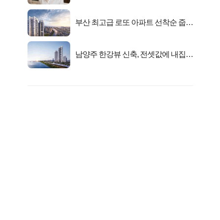
선정…
부산 최고급 로또 아파트 선착순 줍줍
떴다!
남양주 한강뷰 신축, 전셋값에 내집마
련!