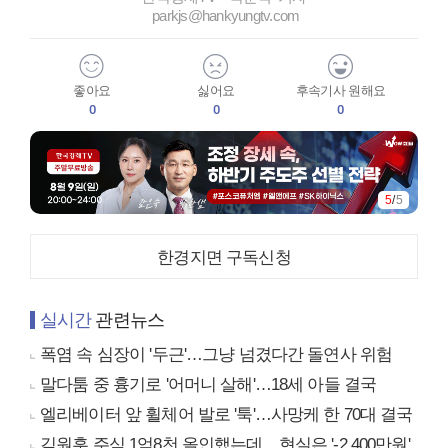
parkjs@hankyungtv.com
좋아요
싫어요
후속기사 원해요
0
0
0
5
/
5
한경지면 구독신청
실시간
관련뉴스
폭염 속 심장이 '두근'…그냥 넘겼다간 돌연사 위험
말다툼 중 흉기로 '어머니 살해'…18세 아들 결국
엘리베이터 앞 휠체어 발로 '툭'…사망케 한 70대 결국
김원훈 주식 1억8천 올인했는데…현실은 '-2,400만원'