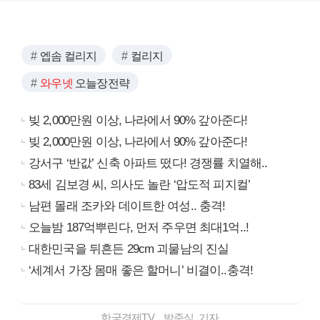
엡솜 컬리지
컬리지
와우넷
오늘장전략
빚 2,000만원 이상, 나라에서 90% 갚아준다!
빚 2,000만원 이상, 나라에서 90% 갚아준다!
강서구 ‘반값’ 신축 아파트 떴다! 경쟁률 치열해..
83세 김보경 씨, 의사도 놀란 ‘압도적 피지컬’
남편 몰래 조카와 데이트한 여성.. 충격!
오늘밤 187억뿌린다, 먼저 주우면 최대1억..!
대한민국을 뒤흔든 29cm 괴물남의 진실
‘세계서 가장 몸매 좋은 할머니’ 비결이..충격!
한국경제TV 박준식 기자