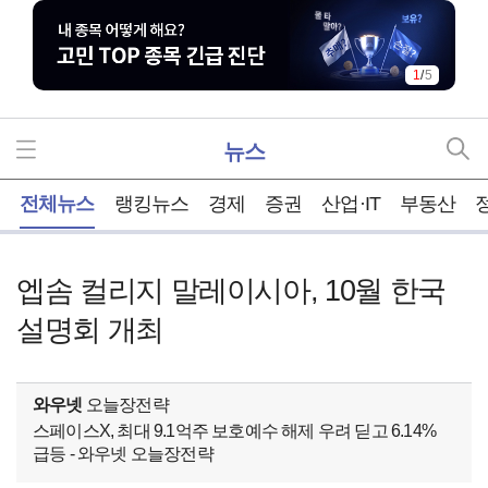
1
/
5
뉴스
홈
전체뉴스
랭킹뉴스
경제
증권
산업·IT
부동산
엡솜 컬리지 말레이시아, 10월 한국
설명회 개최
와우넷
오늘장전략
스페이스X, 최대 9.1억주 보호예수 해제 우려 딛고 6.14%
급등 - 와우넷 오늘장전략