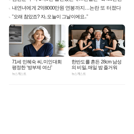
내연녀에게 2억8000만원 연봉까지…논란 또 터졌다
"오래 참았죠? 자, 오늘이 그날이에요.."
71세 민혜숙 씨, 미인대회
한반도를 흔든 28cm 남성
평정한 ‘방부제 여신’
의 비밀, 매일 밤 즐거워
뉴스캐스트
뉴스캐스트