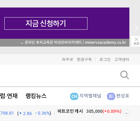
→ 온라인 투자교육은 미네르바아카데미 / minervaacademy.co.kr
비트코인
91,497,000
(
-0.37%
)
와우넷
한경구독
로그인
고객센터
이더리움
2,701,000
(
-0.48%
)
리플
1,460
(
-1.81%
)
럼·연재
랭킹뉴스
지역별채널
편성표
비트코인 캐시
305,000
(
0.89%
)
798.81
0.36%
)
이오스
896
(
-0.45%
)
(
2.86
비트코인 골드
1,313
(
-763.82%
)
넷
주식창