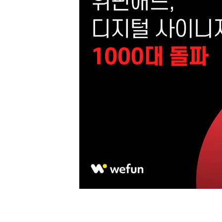
[할인50%] 한·미 투자 올인원 클래스
해외증시