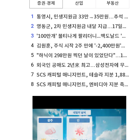
증권·경제
산업
부동산
1
통영시, 민생지원금 33만→35만원…추석 전 푼다
2
영동군, 2차 민생지원금 내달 지급…17일부터 신청 접수
3
'100만개' 불티나게 팔리더니...맥도날드 '충주찰옥수수버거' 돌연 판매 종료
4
김원훈, 주식 시작 2주 만에 '-2,400만원'…"차 한 대 값 날렸다"
5
"하닉이 298만원 찍던 날이 있었단다"…100만 클릭 '전래동화' 정체
6
외국인 공매도 2년來 최고…삼성전자에 무슨일이 [B급기자의 B급리포트]
7
SCS 캐피털 매니지먼트, 테슬라 지분 1,889주 추가 매수
8
SCS 캐피털 매니지먼트, 엔비디아 지분 축소...8,590주 매도