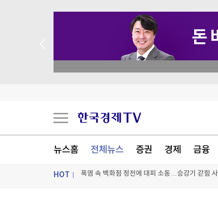
 애널리스트 업종 분석
성일하이텍, 애프터마켓서 10%대 급등
코르시카 자치권 논의에 분리단체 반발해 프랑스 
뉴스홈
전체뉴스
증권
경제
금융
폭염 속 백화점 정전에 대피 소동…승강기 갇힘 
HOT
[포토+] 박정민, '멋짐 가득한 모습~'
"나야, '흑백요리사' 시즌3"
ON AIR
뉴스
[온에어] 경제전쟁 꾼 시즌3