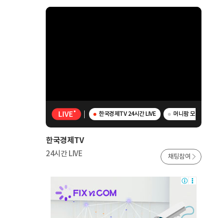
한국경제TV 24시간 LIVE
머니팜 모닝라이브 
한국경제TV
24시간 LIVE
채팅참여