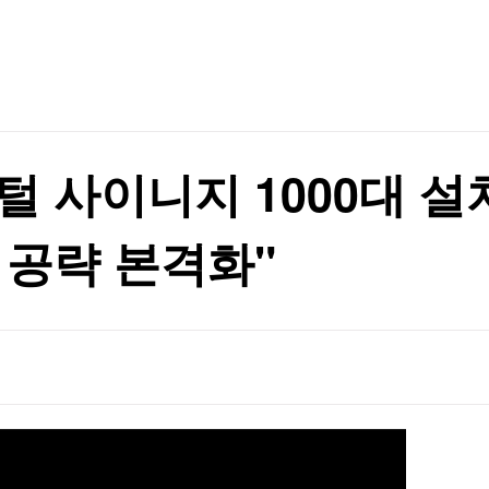
TV홈
무료방송
전체뉴스
관악구, 혁신 스타트업과 손잡고 공공서비스 혁신 나선다 ‘관악S밸리 실증 지원’ 업무협약 체결
증권
파트너스
경제
종목핫라인
추천 상
산업
관악구, 혁신 스타트업과 손잡고 공공서비스 혁신 나선다 ‘관악S밸리 실증 지원’ 업무협약 체결
경제
오늘의 
정치
생활경제
수익후기
국제
기업·CEO
이벤트
칼럼·연재
털 사이니지 1000대 
특집방송
전체 프로그램
 공략 본격화"
채널/편성
지역별채널
)
편성표