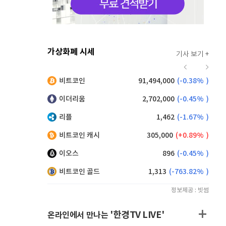
가상화폐 시세
기사 보기 +
915
(
-0.55%
)
비트코인
91,494,000
(
-0.38%
)
,190
(
0.99%
)
이더리움
2,702,000
(
-0.45%
)
리플
1,462
(
-1.67%
)
비트코인 캐시
305,000
(
0.89%
)
이오스
896
(
-0.45%
)
비트코인 골드
1,313
(
-763.82%
)
정보제공 : 빗썸
'한경TV LIVE'
온라인에서 만나는