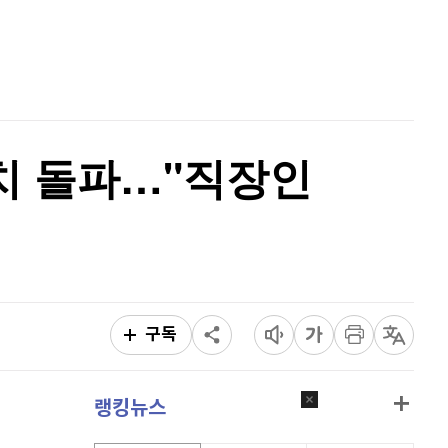
퀀텀
915
(
-0.55%
)
홈
AI추천
이더리움 클래식
9,190
(
0.99%
)
품
마켓이슈
특징주
이벤트
비트코인
91,497,000
(
-0.37%
)
설치 돌파…"직장인
구독
랭킹뉴스