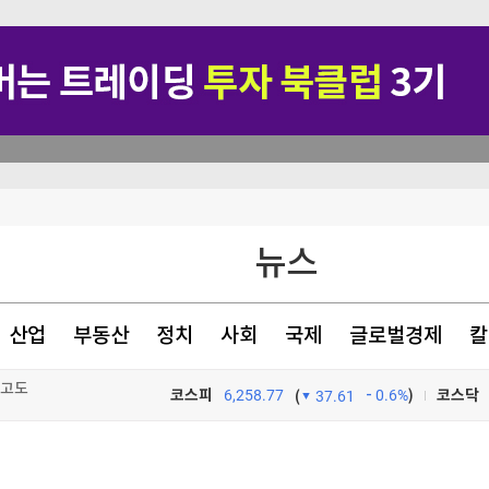
관악구, 혁신 스타트업과 손잡고 공공서비스 혁신 나선다 ‘관악S밸리 실증 지원’ 업무협약 체결
뉴스
본토인 위협
산업
부동산
정치
사회
국제
글로벌경제
칼
사고도
코스피
6,258.77
0.6%
)
코스닥
(
37.61
TV프로그램
와우