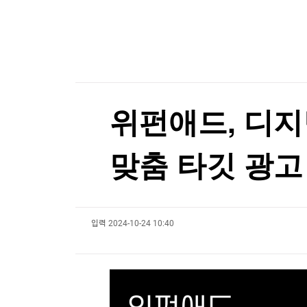
한국경제TV
뉴스홈
머니팜 모닝라이브
증권
굿모닝 작전
금융
오늘장 뭐사지?
부동산
[오후5시] 뉴스플러스
사회
온로드 (ON ROAD) 인사이트
글로벌경제
위펀애드, 디지
랭킹뉴스
맞춤 타깃 광고
미네르바아카데미
증권 데이터
입력
2024-10-24 10:40
스페셜강의
특징주 뉴스
투자/재테크
매매신호 (랭킹100
부동산/세무
투자분석
산업
국내증시
[모집-3기-] 돈버는 트레이딩 투자 북클럽
환율