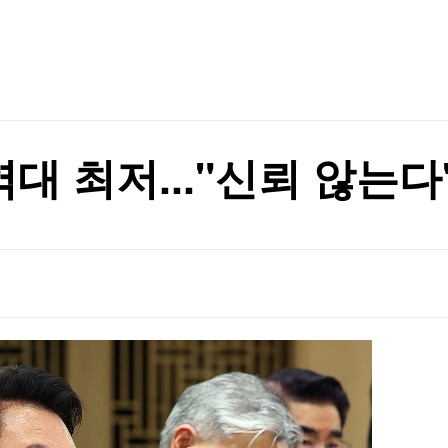
TV홈
무료방송
전체뉴스
증권
파트너스
경제
종목핫라인
추천 상
산업
경제
오늘의 
정치
생활경제
수익후기
국제
기업·CEO
이벤트
칼럼·연재
역대 최저..."신뢰 않는다"
특집방송
전체 프로그램
채널/편성
지역별채널
)
편성표