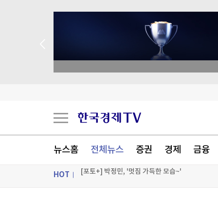
academy.co.kr
네이버도 빅테크 길 간다...AI 투자에 이익 감소
"부모님께 미안"…얹혀사는 취준생들, 독립 미루
서금원, 상반기 1,612억원 미소금융 공급…이용건
뉴스홈
전체뉴스
증권
경제
금융
[포토+] 박정민, '멋짐 가득한 모습~'
HOT
"나야, '흑백요리사' 시즌3"
[온에어] 마켓워치
ON AIR
뉴스
네이버도 빅테크 길 간다...AI 투자에 이익 감소