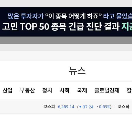
는 이유
뉴스
'과징금 여파' 쿠팡 1.2조 적자 내는 사이 커머스 키운 네이버 1.1조 흑자…"엇갈린 희비"
수도 '역대 최대'
산업
부동산
정치
사회
국제
글로벌경제
칼
코스피
6,259.14
0.59%
)
코스닥
(
37.24
TV프로그램
와우