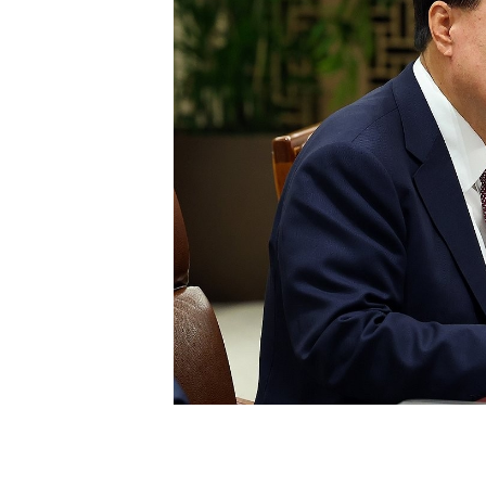
[할인50%] 한·미 투자 올인원 클래스
해외증시