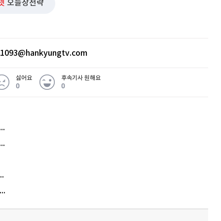
넷
오늘장전략
ht1093@hankyungtv.com
싫어요
후속기사 원해요
0
0
허지웅 "우리가 지지한 인간들이 이 꼴을"...또 소신 발언
아내 가출하자 성매매女 불러 음주, 아들 살해한 30대
김원훈 주식 1억8천 올인했는데…현실은 '-2,400만원'
"우리 애 사진 왜 적어요?" 민원 폭발…세상이 어쩌다