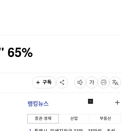
이더리움 클래식
9,215
(
1.26%
)
홈
AI추천
비트코인
90,983,000
(
-0.95%
)
품
마켓이슈
특징주
이벤트
 65%
구독
랭킹뉴스
증권·경제
산업
부동산
1