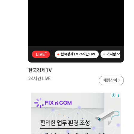
한국경제TV 24시간 LIVE
머니팜 모닝라이브 
한국경제TV
24시간 LIVE
채팅참여