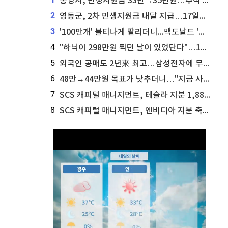
통영시, 민생지원금 33만→35만원…추석 전 푼다
2
영동군, 2차 민생지원금 내달 지급…17일부터 신청 접수
3
'100만개' 불티나게 팔리더니...맥도날드 '충주찰옥수수버거' 돌연 판매 종료
4
"하닉이 298만원 찍던 날이 있었단다"…100만 클릭 '전래동화' 정체
5
외국인 공매도 2년來 최고…삼성전자에 무슨일이 [B급기자의 B급리포트]
6
48만→44만원 목표가 낮추더니…"지금 사라, 70% 오른다"는 종목
7
SCS 캐피털 매니지먼트, 테슬라 지분 1,889주 추가 매수
8
SCS 캐피털 매니지먼트, 엔비디아 지분 축소...8,590주 매도