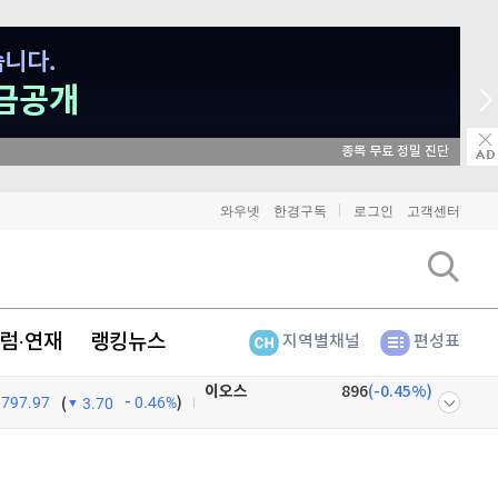
비트코인
90,983,000
종목 무료 정밀 진단
(
-0.95%
)
이더리움
2,691,000
(
-0.86%
)
와우넷
한경구독
로그인
고객센터
리플
1,450
(
-2.55%
)
비트코인 캐시
304,200
(
0.63%
)
럼·연재
랭킹뉴스
지역별채널
편성표
이오스
896
(
-0.45%
)
797.97
0.46%
)
비트코인 골드
1,313
(
-763.82%
)
(
3.70
퀀텀
921
(
0.11%
)
넷
주식창