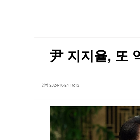
한국경제TV
뉴스홈
네이버도 빅테크 길 간다...AI 투자에 이익 감소
머니팜 모닝라이브
증권
굿모닝 작전
금융
오늘장 뭐사지?
부동산
[오후5시] 뉴스플러스
사회
온로드 (ON ROAD) 인사이트
글로벌경제
尹 지지율, 또 
랭킹뉴스
입력
2024-10-24 16:12
미네르바아카데미
증권 데이터
스페셜강의
특징주 뉴스
투자/재테크
매매신호 (랭킹100
부동산/세무
투자분석
산업
국내증시
[모집-3기-] 돈버는 트레이딩 투자 북클럽
환율