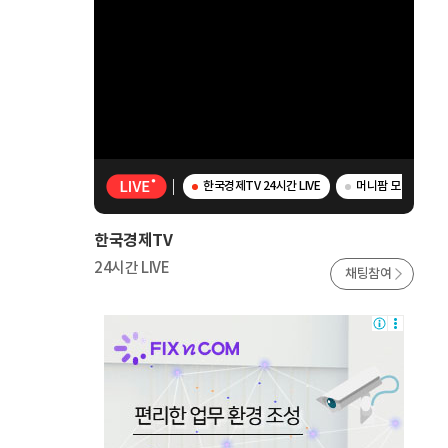
한국경제TV 24시간 LIVE
머니팜 모닝라이브 
한국경제TV
24시간 LIVE
채팅참여