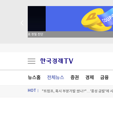
종목 무료 정밀 진단
“버거 왕좌 흔들리나”…웃는 버거킹, 우는 맥도날
한국전쟁유업재단, 美서 '월드 콩그레스' 행사 개
튀르키예 외무 "메카 공동방위조약, 이란 겨냥 아
뉴스홈
전체뉴스
증권
경제
금융
"트럼프, 혹시 부분가발 썼나?"…'풍성 금발'에 
HOT
[포토+] 박정민, '멋짐 가득한 모습~'
"나야, '흑백요리사' 시즌3"
ON AIR
뉴스