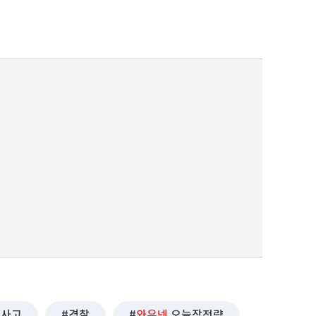
사고
경찰
와우넷
오늘장전략