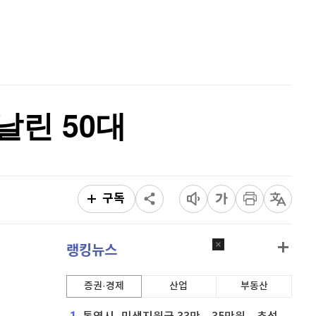
퀀텀
934
(
0.86%
)
홈
AI추천
이더리움 클래식
9,175
(
-0.16%
)
품
마켓이슈
특징주
이벤트
비트코인
91,367,000
(
-0.16%
)
날린 50대
구독
랭킹뉴스
증권·경제
산업
부동산
1