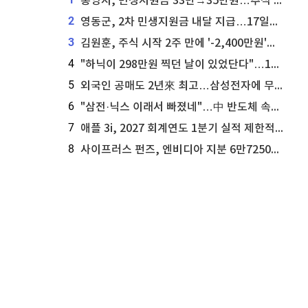
통영시, 민생지원금 33만→35만원…추석 전 푼다
2
영동군, 2차 민생지원금 내달 지급…17일부터 신청 접수
3
김원훈, 주식 시작 2주 만에 '-2,400만원'…"차 한 대 값 날렸다"
4
"하닉이 298만원 찍던 날이 있었단다"…100만 클릭 '전래동화' 정체
5
외국인 공매도 2년來 최고…삼성전자에 무슨일이 [B급기자의 B급리포트]
6
"삼전·닉스 이래서 빠졌네"…中 반도체 속사정 [B급기자의 B급리포트]
7
애플 3i, 2027 회계연도 1분기 실적 제한적 검토 통과
8
사이프러스 펀즈, 엔비디아 지분 6만7250주 매각