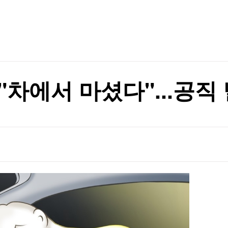
TV홈
무료방송
전체뉴스
드
증권
파트너스
경제
종목핫라인
추천 상
산업
드
경제
오늘의 
정치
생활경제
수익후기
국제
기업·CEO
이벤트
칼럼·연재
차에서 마셨다"...공직 
특집방송
전체 프로그램
채널/편성
지역별채널
)
편성표