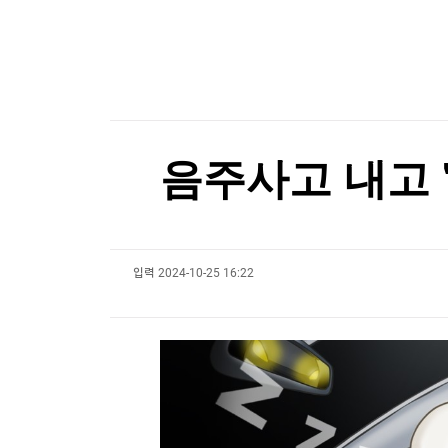
[온에어] 건강매거진
한국경제TV
뉴스홈
“버거 왕좌 흔들리나”…웃는 버거킹, 우는 맥도날
머니팜 모닝라이브
증권
굿모닝 작전
금융
“버거 왕좌 흔들리나”…웃는 버거킹, 우는 맥도날
오늘장 뭐사지?
부동산
[오후5시] 뉴스플러스
사회
온로드 (ON ROAD) 인사이트
글로벌경제
음주사고 내고 "
랭킹뉴스
입력
2024-10-25 16:22
미네르바아카데미
증권 데이터
스페셜강의
특징주 뉴스
투자/재테크
매매신호 (랭킹100
부동산/세무
투자분석
산업
국내증시
[모집-3기-] 돈버는 트레이딩 투자 북클럽
환율