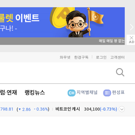
매일 매일 꽝 없는 룰렛 이벤트
비트코인
91,367,000
(
-0.16%
)
와우넷
한경구독
로그인
고객센터
이더리움
2,698,000
(
-0.19%
)
리플
1,463
(
-0.27%
)
럼·연재
랭킹뉴스
지역별채널
편성표
비트코인 캐시
304,100
(
-0.73%
)
798.81
0.36%
)
(
2.86
이오스
896
(
-0.45%
)
넷
주식창
비트코인 골드
1,313
(
-763.82%
)