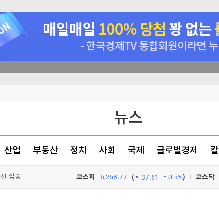
드
뉴스
최
니다"
산업
부동산
정치
사회
국제
글로벌경제
칼
시선 집중
코스피
6,258.77
0.6%
)
코스닥
(
37.61
TV프로그램
와우