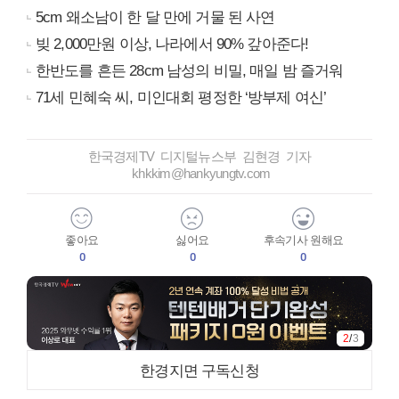
5cm 왜소남이 한 달 만에 거물 된 사연
빚 2,000만원 이상, 나라에서 90% 갚아준다!
한반도를 흔든 28cm 남성의 비밀, 매일 밤 즐거워
71세 민혜숙 씨, 미인대회 평정한 ‘방부제 여신’
한국경제TV 디지털뉴스부 김현경 기자
khkkim@hankyungtv.com
좋아요
싫어요
후속기사 원해요
0
0
0
2
/
3
한경지면 구독신청