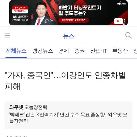
3
/
3
뉴스
홈
전체뉴스
랭킹뉴스
경제
증권
산업·IT
부동산
"가자, 중국인"…이강인도 인종차별
피해
와우넷
오늘장전략
'빅테크' 잡은 'K전력기기' 연간 수주 목표 줄상향 - 와우넷 오
늘장전략