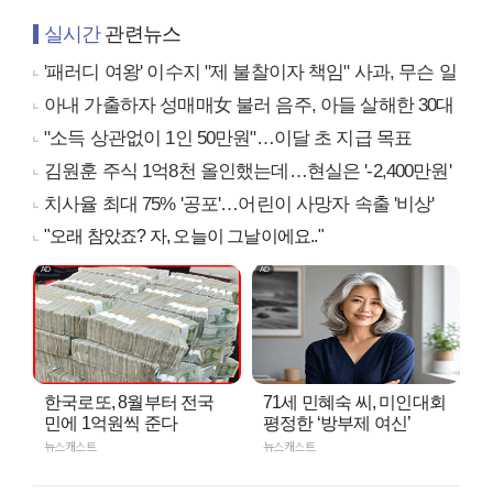
실시간
관련뉴스
'패러디 여왕' 이수지 "제 불찰이자 책임" 사과, 무슨 일
아내 가출하자 성매매女 불러 음주, 아들 살해한 30대
"소득 상관없이 1인 50만원"…이달 초 지급 목표
김원훈 주식 1억8천 올인했는데…현실은 '-2,400만원'
치사율 최대 75% '공포'…어린이 사망자 속출 '비상'
"오래 참았죠? 자, 오늘이 그날이에요.."
한국로또, 8월부터 전국
71세 민혜숙 씨, 미인대회
민에 1억원씩 준다
평정한 ‘방부제 여신’
뉴스캐스트
뉴스캐스트