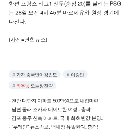
한편 프랑스 리그1 선두(승점 20)를 달리는 PSG
는 28일 오전 4시 45분 마르세유와 원정 경기에
나선다.
(사진=연합뉴스)
가자 중국인이강인도
이강인
와우넷
오늘장전략
천안 대단지 아파트 500만원으로 내집마련!
남편 몰래 조카와 데이트한 여성.. 충격!
김포 풍무 신축 아파트, 국내 최초 반값 분양..
“루테인” 뉴스속보, 백내장 유발한다..충격!