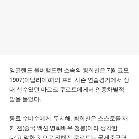
잉글랜드 울버햄프턴 소속의 황희찬은 7월 코모
1907(이탈리아)과의 프리 시즌 연습경기에서 상
대 선수였던 마르코 쿠르토에게서 인종차별적
말을 들었다.
동료 수비수에게 '무시해, 황희찬은 스스로를 재
키 챈(중국 액션 영화배우 청룽)이라 생각한
다'고 말한 것으로 전해진 쿠르토는 국제축구연