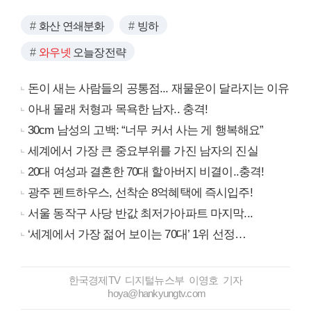
화산 연쇄분화
빙하
와우넷
오늘장전략
돈이 새는 사람들의 공통점... 재물운이 달라지는 이유
아내 몰래 처형과 목욕한 남자.. 충격!
30cm 남성의 고백: “너무 커서 사는 게 행복해요”
세계에서 가장 큰 중요부위를 가진 남자의 진실
20대 여성과 결혼한 70대 할아버지 비결이..충격!
광주 펜트하우스, 선착순 8억혜택에 즉시입주!
서울 동작구 사당 반값 최저가아파트 마지막...
‘세계에서 가장 젊어 보이는 70대’ 1위 선정…
한국경제TV 디지털뉴스부 이영호 기자
hoya@hankyungtv.com