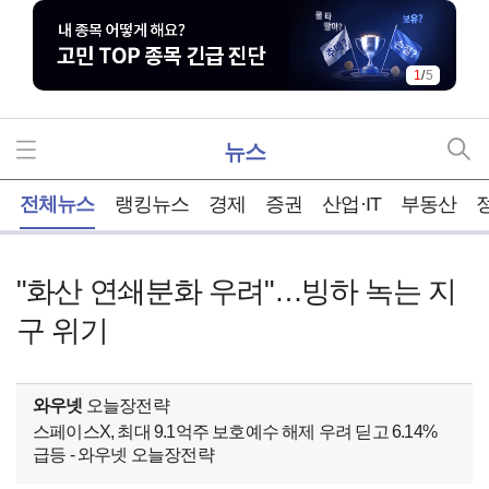
1
/
5
뉴스
홈
전체뉴스
랭킹뉴스
경제
증권
산업·IT
부동산
"화산 연쇄분화 우려"…빙하 녹는 지
구 위기
와우넷
오늘장전략
스페이스X, 최대 9.1억주 보호예수 해제 우려 딛고 6.14%
급등 - 와우넷 오늘장전략