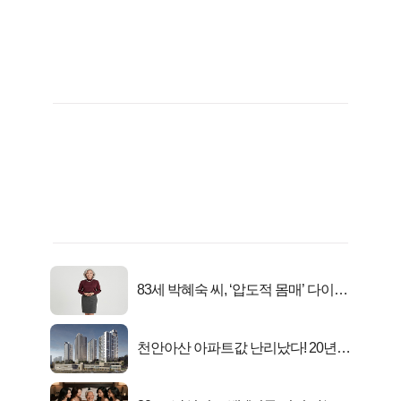
83세 박혜숙 씨, ‘압도적 몸매’ 다이어
트 신 등극
천안아산 아파트값 난리났다! 20년
전 분양가..