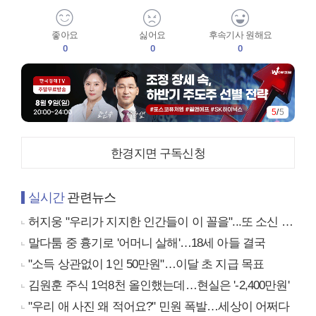
좋아요
싫어요
후속기사 원해요
0
0
0
5
/
5
한경지면 구독신청
실시간
관련뉴스
허지웅 "우리가 지지한 인간들이 이 꼴을"...또 소신 발언
말다툼 중 흉기로 '어머니 살해'…18세 아들 결국
"소득 상관없이 1인 50만원"…이달 초 지급 목표
김원훈 주식 1억8천 올인했는데…현실은 '-2,400만원'
"우리 애 사진 왜 적어요?" 민원 폭발…세상이 어쩌다