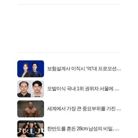
보험설계사 이직시 ‘억’대 프로모션!
키움에셋!
모발이식 국내 1위 권위자 서울에 있
었다..
세계에서 가장 큰 중요부위를 가진 남
자의 진실
한반도를 흔든 28cm 남성의 비밀, 매
일 밤 즐거워