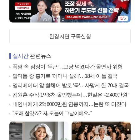
5
/
5
한경지면 구독신청
실시간
관련뉴스
폭염 속 심장이 '두근'…그냥 넘겼다간 돌연사 위험
말다툼 중 흉기로 '어머니 살해'…18세 아들 결국
엘리베이터 앞 휠체어 발로 '툭'…사망케 한 70대 결국
김원훈 주식 1억8천 올인했는데…현실은 '-2,400만원'
내연녀에게 2억8000만원 연봉까지…논란 또 터졌다
"오래 참았죠? 자, 오늘이 그날이에요.."