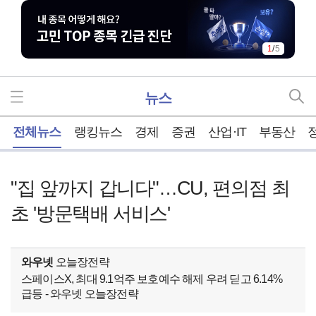
1
/
5
뉴스
홈
전체뉴스
랭킹뉴스
경제
증권
산업·IT
부동산
"집 앞까지 갑니다"…CU, 편의점 최
초 '방문택배 서비스'
와우넷
오늘장전략
스페이스X, 최대 9.1억주 보호예수 해제 우려 딛고 6.14%
급등 - 와우넷 오늘장전략