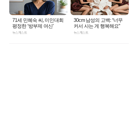
71세 민혜숙 씨, 미인대회
30cm 남성의 고백: “너무
평정한 ‘방부제 여신’
커서 사는 게 행복해요”
뉴스캐스트
뉴스캐스트