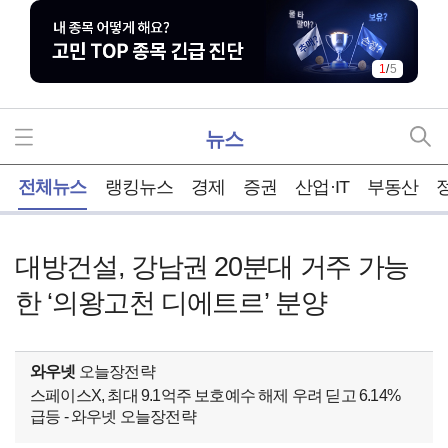
1
/
5
뉴스
홈
전체뉴스
랭킹뉴스
경제
증권
산업·IT
부동산
대방건설, 강남권 20분대 거주 가능
한 ‘의왕고천 디에트르’ 분양
와우넷
오늘장전략
스페이스X, 최대 9.1억주 보호예수 해제 우려 딛고 6.14%
급등 - 와우넷 오늘장전략