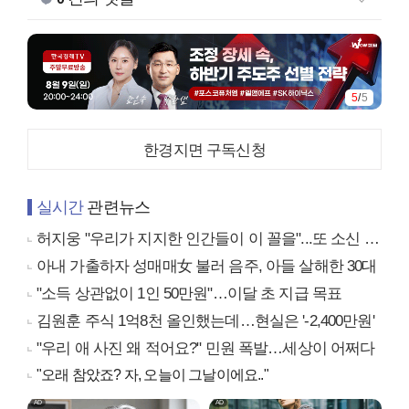
5
/
5
한경지면 구독신청
실시간
관련뉴스
허지웅 "우리가 지지한 인간들이 이 꼴을"...또 소신 발언
아내 가출하자 성매매女 불러 음주, 아들 살해한 30대
"소득 상관없이 1인 50만원"…이달 초 지급 목표
김원훈 주식 1억8천 올인했는데…현실은 '-2,400만원'
"우리 애 사진 왜 적어요?" 민원 폭발…세상이 어쩌다
"오래 참았죠? 자, 오늘이 그날이에요.."