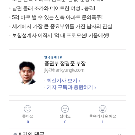
남편 몰래 조카와 데이트한 여성.. 충격!
5억 바로 벌 수 있는 신축 아파트 문의폭주!
세계에서 가장 큰 중요부위를 가진 남자의 진실
보험설계사 이직시 ‘억’대 프로모션! 키움에셋!
증권부 정경준 부장
jkj@hankyungtv.com
최신기사 보기
기자 구독과 응원하기
좋아요
싫어요
후속기사 원해요
0
0
1
건의 댓글
0