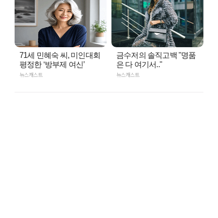
71세 민혜숙 씨, 미인대회
금수저의 솔직고백 "명품
평정한 ‘방부제 여신’
은 다 여기서.."
뉴스캐스트
뉴스캐스트