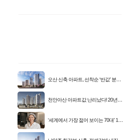
오산 신축 아파트, 선착순 ‘반값’ 분양
시작..
천안아산 아파트값 난리났다! 20년
전 분양가..
‘세계에서 가장 젊어 보이는 70대’ 1위
선정…