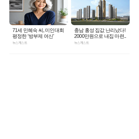
71세 민혜숙 씨, 미인대회
충남 홍성 집값 난리났다!
평정한 ‘방부제 여신’
2000만원으로 내집 마련..
뉴스캐스트
뉴스캐스트