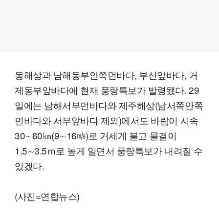
동해상과 남해동부안쪽먼바다, 부산앞바다, 거
제동부앞바다에 현재 풍랑특보가 발령됐다. 29
일에는 남해서부먼바다와 제주해상(남서쪽안쪽
먼바다와 서부앞바다 제외)에서도 바람이 시속
30∼60㎞(9∼16㎧)로 거세게 불고 물결이
1.5∼3.5ｍ로 높게 일면서 풍랑특보가 내려질 수
있겠다.
(사진=연합뉴스)