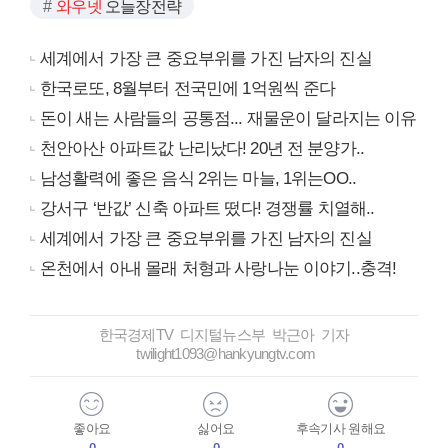
와우넷
오늘장전략
세계에서 가장 큰 중요부위를 가진 남자의 진실
한국로또, 8월부터 전국민에 1억원씩 준다
돈이 새는 사람들의 공통점... 재물운이 달라지는 이유
천안아산 아파트값 난리났다! 20년 전 분양가..
남성활력에 좋은 음식 2위는 마늘, 1위는OO..
강서구 ‘반값’ 신축 아파트 떴다! 경쟁률 치열해..
세계에서 가장 큰 중요부위를 가진 남자의 진실
온천에서 아내 몰래 처형과 사랑나눈 이야기..충격!
한국경제TV 디지털뉴스부 박근아 기자
twilight1093@hankyungtv.com
좋아요
싫어요
후속기사 원해요
0
0
0