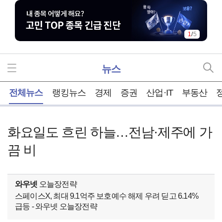
1
/
5
뉴스
홈
전체뉴스
랭킹뉴스
경제
증권
산업·IT
부동산
화요일도 흐린 하늘…전남·제주에 가
끔 비
와우넷
오늘장전략
스페이스X, 최대 9.1억주 보호예수 해제 우려 딛고 6.14%
급등 - 와우넷 오늘장전략