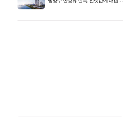
남양주 한강뷰 신축, 전셋값에 내집마
련!