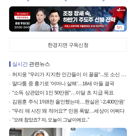
5
/
5
한경지면 구독신청
실시간
관련뉴스
허지웅 "우리가 지지한 인간들이 이 꼴을"...또 소신 발언
말다툼 중 흉기로 '어머니 살해'…18세 아들 결국
"소득 상관없이 1인 50만원"…이달 초 지급 목표
김원훈 주식 1억8천 올인했는데…현실은 '-2,400만원'
"우리 애 사진 왜 적어요?" 민원 폭발…세상이 어쩌다
"오래 참았죠? 자, 오늘이 그날이에요.."