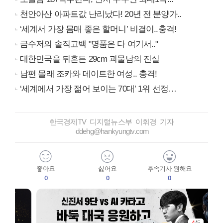
천안아산 아파트값 난리났다! 20년 전 분양가..
‘세계서 가장 몸매 좋은 할머니’ 비결이..충격!
금수저의 솔직고백 "명품은 다 여기서.."
대한민국을 뒤흔든 29cm 괴물남의 진실
남편 몰래 조카와 데이트한 여성.. 충격!
‘세계에서 가장 젊어 보이는 70대’ 1위 선정…
한국경제TV 디지털뉴스부 이휘경 기자
ddehg@hankyungtv.com
좋아요
싫어요
후속기사 원해요
0
0
0