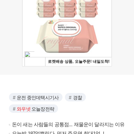
운전 중인데택시기사
경찰
와우넷
오늘장전략
돈이 새는 사람들의 공통점... 재물운이 달라지는 이유
오늘밤 187억뿌린다, 먼저 주우면 최대1억..!