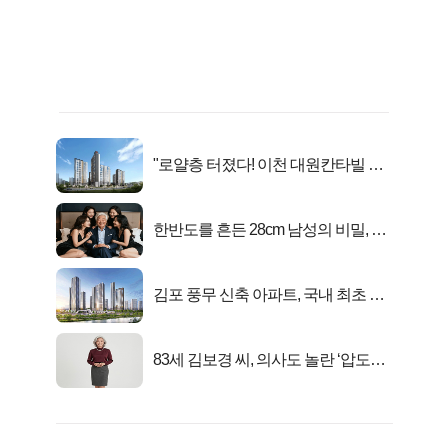
"로얄층 터졌다! 이천 대원칸타빌 잔
여세대 긴급 공개"
한반도를 흔든 28cm 남성의 비밀, 매
일 밤 즐거워
김포 풍무 신축 아파트, 국내 최초 반
값 분양..
83세 김보경 씨, 의사도 놀란 ‘압도적
피지컬’