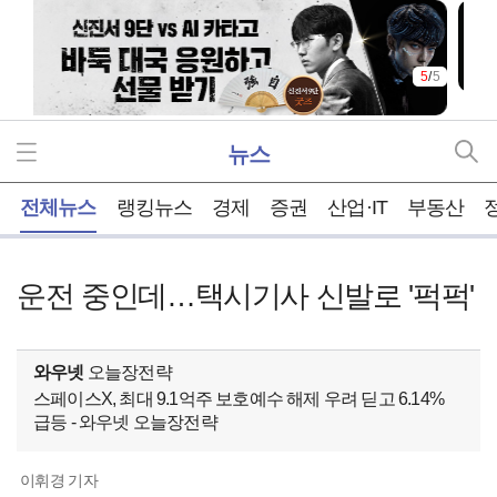
5
/
5
뉴스
홈
전체뉴스
랭킹뉴스
경제
증권
산업·IT
부동산
운전 중인데…택시기사 신발로 '퍽퍽'
와우넷
오늘장전략
스페이스X, 최대 9.1억주 보호예수 해제 우려 딛고 6.14%
급등 - 와우넷 오늘장전략
이휘경 기자