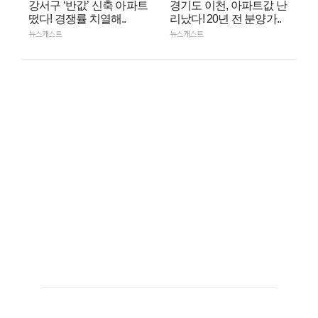
강서구 ‘반값’ 신축 아파트
경기도 이천, 아파트값 난
떴다! 경쟁률 치열해..
리났다! 20년 전 분양가..
뉴스캐스트
뉴스캐스트