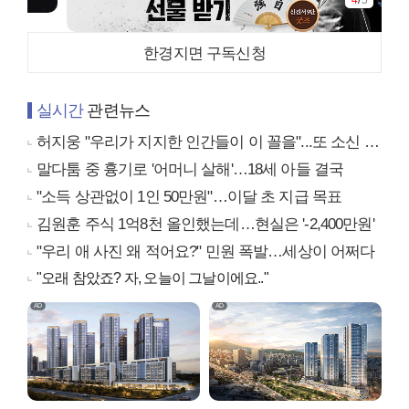
4
/
5
한경지면 구독신청
실시간
관련뉴스
허지웅 "우리가 지지한 인간들이 이 꼴을"...또 소신 발언
말다툼 중 흉기로 '어머니 살해'…18세 아들 결국
"소득 상관없이 1인 50만원"…이달 초 지급 목표
김원훈 주식 1억8천 올인했는데…현실은 '-2,400만원'
"우리 애 사진 왜 적어요?" 민원 폭발…세상이 어쩌다
"오래 참았죠? 자, 오늘이 그날이에요.."