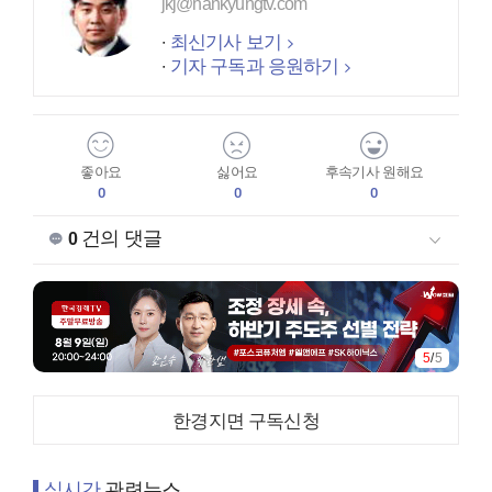
jkj@hankyungtv.com
최신기사 보기
기자 구독과 응원하기
좋아요
싫어요
후속기사 원해요
0
0
0
건의 댓글
0
5
/
5
한경지면 구독신청
실시간
관련뉴스