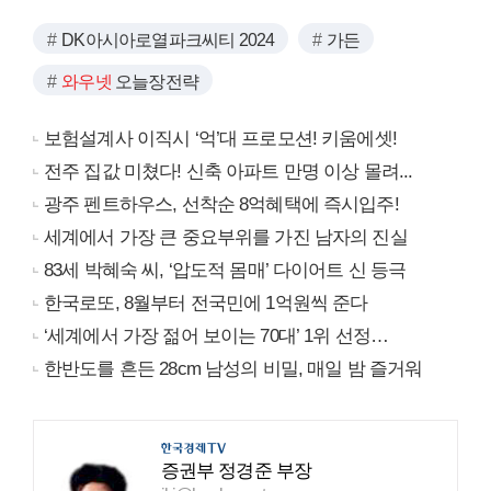
DK아시아로열파크씨티 2024
가든
와우넷
오늘장전략
보험설계사 이직시 ‘억’대 프로모션! 키움에셋!
전주 집값 미쳤다! 신축 아파트 만명 이상 몰려...
광주 펜트하우스, 선착순 8억혜택에 즉시입주!
세계에서 가장 큰 중요부위를 가진 남자의 진실
83세 박혜숙 씨, ‘압도적 몸매’ 다이어트 신 등극
한국로또, 8월부터 전국민에 1억원씩 준다
‘세계에서 가장 젊어 보이는 70대’ 1위 선정…
한반도를 흔든 28cm 남성의 비밀, 매일 밤 즐거워
증권부 정경준 부장