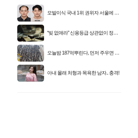
모발이식 국내 1위 권위자 서울에 있
었다..
“빚 없애라” 신용등급 상관없이 정부
서 2억지원!
오늘밤 187억뿌린다, 먼저 주우면 최
대1억..!
아내 몰래 처형과 목욕한 남자.. 충격!