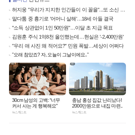
허지웅 "우리가 지지한 인간들이 이 꼴을"...또 소신 발언
말다툼 중 흉기로 '어머니 살해'…18세 아들 결국
"소득 상관없이 1인 50만원"…이달 초 지급 목표
김원훈 주식 1억8천 올인했는데…현실은 '-2,400만원'
"우리 애 사진 왜 적어요?" 민원 폭발…세상이 어쩌다
"오래 참았죠? 자, 오늘이 그날이에요.."
30cm 남성의 고백: “너무
충남 홍성 집값 난리났다!
커서 사는 게 행복해요”
2000만원으로 내집 마련..
뉴스캐스트
뉴스캐스트