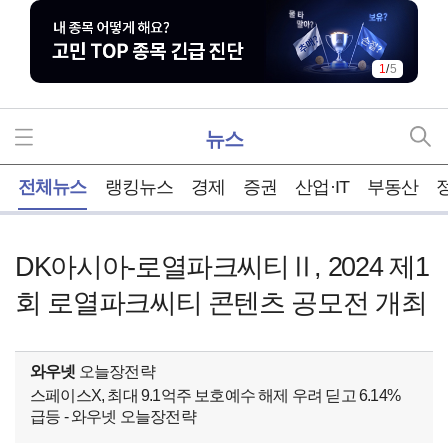
1
/
5
뉴스
홈
전체뉴스
랭킹뉴스
경제
증권
산업·IT
부동산
DK아시아-로열파크씨티Ⅱ, 2024 제1
회 로열파크씨티 콘텐츠 공모전 개최
와우넷
오늘장전략
스페이스X, 최대 9.1억주 보호예수 해제 우려 딛고 6.14%
급등 - 와우넷 오늘장전략