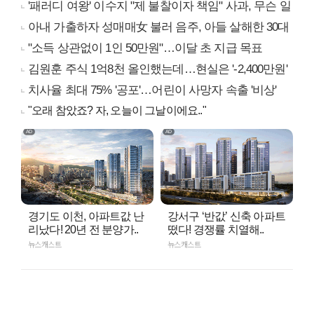
'패러디 여왕' 이수지 "제 불찰이자 책임" 사과, 무슨 일
아내 가출하자 성매매女 불러 음주, 아들 살해한 30대
"소득 상관없이 1인 50만원"…이달 초 지급 목표
김원훈 주식 1억8천 올인했는데…현실은 '-2,400만원'
치사율 최대 75% '공포'…어린이 사망자 속출 '비상'
"오래 참았죠? 자, 오늘이 그날이에요.."
경기도 이천, 아파트값 난
강서구 ‘반값’ 신축 아파트
리났다! 20년 전 분양가..
떴다! 경쟁률 치열해..
뉴스캐스트
뉴스캐스트