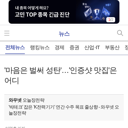
1
/
2
뉴스
홈
전체뉴스
랭킹뉴스
경제
증권
산업·IT
부동산
'마음은 벌써 성탄'…'인증샷 맛집'은
어디
와우넷
오늘장전략
'빅테크' 잡은 'K전력기기' 연간 수주 목표 줄상향 - 와우넷 오
늘장전략