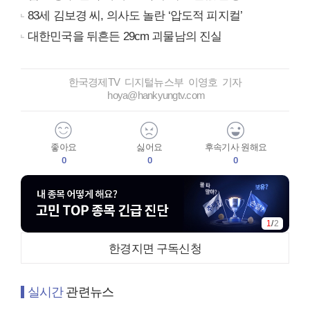
83세 김보경 씨, 의사도 놀란 ‘압도적 피지컬’
대한민국을 뒤흔든 29cm 괴물남의 진실
한국경제TV 디지털뉴스부 이영호 기자
hoya@hankyungtv.com
좋아요
싫어요
후속기사 원해요
0
0
0
1
/
2
한경지면 구독신청
실시간
관련뉴스