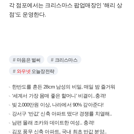
각 점포에서는 크리스마스 팝업매장인 '해리 상
점'도 운영한다.
마음은 벌써
크리스마스
와우넷
오늘장전략
한반도를 흔든 28cm 남성의 비밀, 매일 밤 즐거워
‘세계서 가장 몸매 좋은 할머니’ 비결이..충격!
빚 2,000만원 이상, 나라에서 90% 갚아준다!
강서구 ‘반값’ 신축 아파트 떴다! 경쟁률 치열해..
남편 몰래 조카와 데이트한 여성.. 충격!
김포 풍무 신축 아파트, 국내 최초 반값 분양..