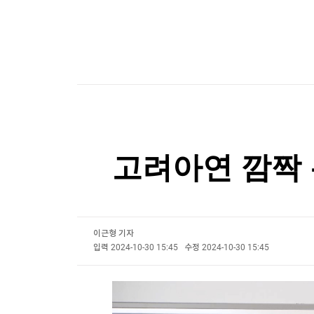
한국경제TV
뉴스홈
'겨울 간식' 고구마, 사실 지금부터 제철
머니팜 모닝라이브
증권
굿모닝 작전
금융
[포토+] 박정민, '멋짐 가득한 모습~'
오늘장 뭐사지?
부동산
"나야, '흑백요리사' 시즌3"
[오후5시] 뉴스플러스
사회
온로드 (ON ROAD) 인사이트
글로벌경제
[온에어] 국고처 2부
랭킹뉴스
"전통시장이 더 비싸네"…폭염에 채소가격 역전
고려아연 깜짝 
"전통시장이 더 비싸네"…폭염에 채소가격 역전
미네르바아카데미
증권 데이터
스페셜강의
특징주 뉴스
이근형 기자
입력
2024-10-30 15:45
수정
2024-10-30 15:45
투자/재테크
매매신호 (랭킹100
부동산/세무
투자분석
산업
국내증시
[모집-3기-] 돈버는 트레이딩 투자 북클럽
환율