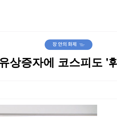
TV홈
무료방송
전체뉴스
증권
파트너스
경제
종목핫라인
추천 상
산업
경제
오늘의 
정치
생활경제
수익후기
국제
기업·CEO
이벤트
칼럼·연재
장 안의 화제
특집방송
전체 프로그램
유상증자에 코스피도 '휘청
채널/편성
지역별채널
)
편성표