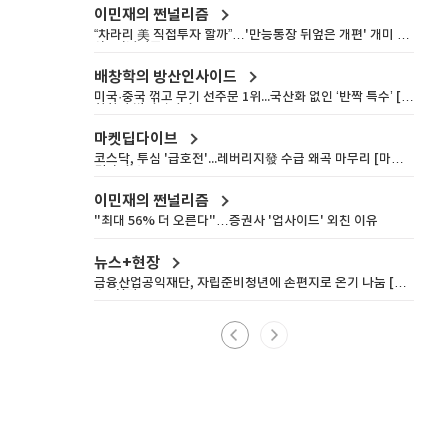
이민재의 쩐널리즘
“차라리 美 직접투자 할까”…'만능통장 뒤엎은 개편' 개미 울
상 [쩐널리즘]
배창학의 방산인사이드
미국·중국 꺾고 무기 선주문 1위...국산화 없인 ‘반짝 특수’ [배
창학의 방산인사이드]
마켓딥다이브
코스닥, 투심 '급호전'...레버리지發 수급 왜곡 마무리 [마켓
딥다이브]
이민재의 쩐널리즘
"최대 56% 더 오른다"…증권사 '업사이드' 외친 이유
뉴스+현장
금융산업공익재단, 자립준비청년에 손편지로 온기 나눔 [뉴
스+현장]