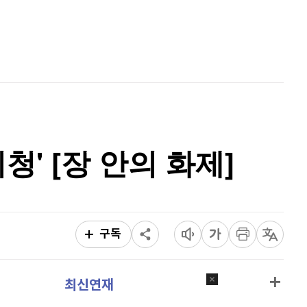
리플
1,459
(
-0.55%
)
홈
AI추천
비트코인 캐시
303,600
(
-0.9%
)
품
마켓이슈
특징주
이벤트
이오스
896
(
-0.45%
)
비트코인 골드
1,313
(
-763.82%
)
퀀텀
939
(
1.4%
)
' [장 안의 화제]
이더리움 클래식
9,130
(
-0.66%
)
비트코인
91,253,000
(
-0.28%
)
구독
최신연재