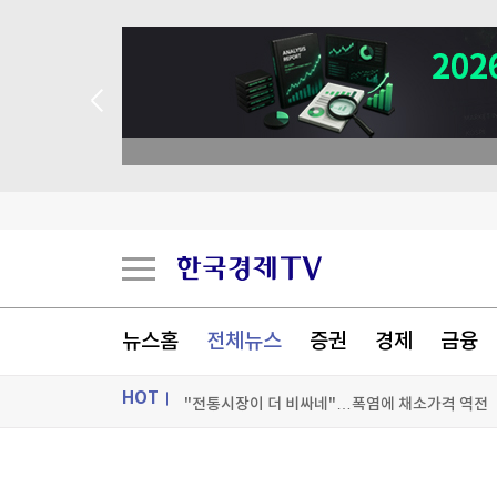
뉴스홈
전체뉴스
증권
경제
금융
HOT
"전통시장이 더 비싸네"…폭염에 채소가격 역전
코코아값 반토막에도 초콜릿 가격은 그대로인 까
ON AIR
뉴스
천연고무값 1년 새 30% '껑충'