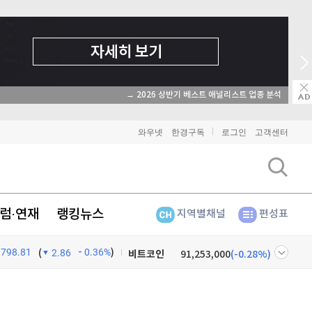
→ 2026 상반기 베스트 애널리스트 업종 분석
와우넷
한경구독
로그인
고객센터
럼·연재
랭킹뉴스
지역별채널
편성표
798.81
0.36%
)
비트코인
91,253,000
(
-0.28%
)
(
2.86
이더리움
2,705,000
(
0.07%
)
넷
주식창