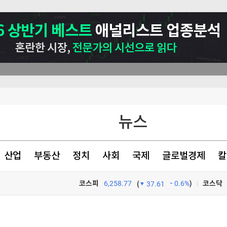
뉴스
산업
부동산
정치
사회
국제
글로벌경제
칼
코스피
6,258.77
0.6%
)
코스닥
(
37.61
닭
TV프로그램
와우