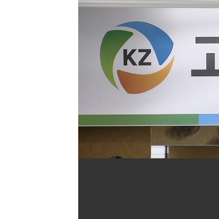
[할인50%] 한·미 투자 올인원 클래스
해외증시
이전목록
다음목록