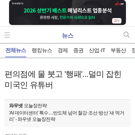
3
/
4
뉴스
홈
전체뉴스
랭킹뉴스
경제
증권
산업·IT
부동산
편의점에 물 붓고 '행패'...덜미 잡힌
미국인 유튜버
와우넷
오늘장전략
'AI 데이터센터' 특수…반도체 넘어 철강·조선·방산 '새 먹거
리' - 와우넷 오늘장전략