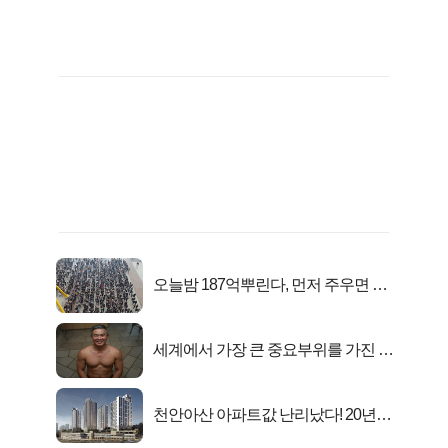
오늘밤 187억뿌린다, 먼저 주우면 최
대1억..!
세계에서 가장 큰 중요부위를 가진 남
자의 진실
천안아산 아파트값 난리났다! 20년
전 분양가..