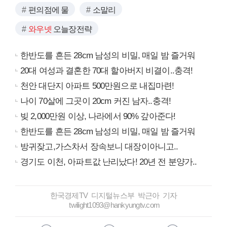
편의점에 물
소말리
와우넷
오늘장전략
한반도를 흔든 28cm 남성의 비밀, 매일 밤 즐거워
20대 여성과 결혼한 70대 할아버지 비결이..충격!
천안 대단지 아파트 500만원으로 내집마련!
나이 70살에 그곳이 20cm 커진 남자..충격!
빚 2,000만원 이상, 나라에서 90% 갚아준다!
한반도를 흔든 28cm 남성의 비밀, 매일 밤 즐거워
방귀잦고,가스차서 장속보니 대장이아니고..
경기도 이천, 아파트값 난리났다! 20년 전 분양가..
한국경제TV 디지털뉴스부 박근아 기자
twilight1093@hankyungtv.com