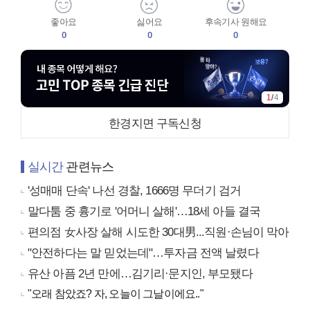
좋아요
싫어요
후속기사 원해요
0
0
0
1
/
4
한경지면 구독신청
실시간
관련뉴스
'성매매 단속' 나선 경찰, 1666명 무더기 검거
말다툼 중 흉기로 '어머니 살해'…18세 아들 결국
편의점 女사장 살해 시도한 30대男...직원·손님이 막아
"안전하다는 말 믿었는데"…투자금 전액 날렸다
유산 아픔 2년 만에…김기리·문지인, 부모됐다
"오래 참았죠? 자, 오늘이 그날이에요.."