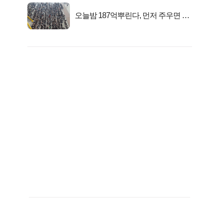
오늘밤 187억뿌린다, 먼저 주우면 최
대1억..!