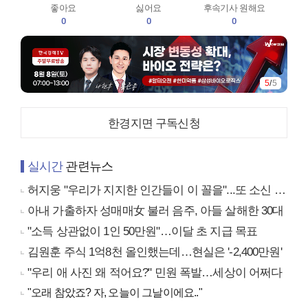
좋아요
싫어요
후속기사 원해요
0
0
0
5
/
5
한경지면 구독신청
실시간
관련뉴스
허지웅 "우리가 지지한 인간들이 이 꼴을"...또 소신 발언
아내 가출하자 성매매女 불러 음주, 아들 살해한 30대
"소득 상관없이 1인 50만원"…이달 초 지급 목표
김원훈 주식 1억8천 올인했는데…현실은 '-2,400만원'
"우리 애 사진 왜 적어요?" 민원 폭발…세상이 어쩌다
"오래 참았죠? 자, 오늘이 그날이에요.."