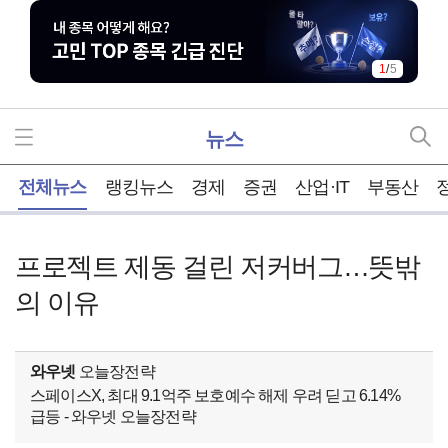
1
/
5
뉴스
홈
전체뉴스
랭킹뉴스
경제
증권
산업·IT
부동산
프로젝트 제동 걸린 저커버그…뜻밖
의 이유
와우넷
오늘장전략
스페이스X, 최대 9.1억주 보호예수 해제 우려 딛고 6.14%
급등 - 와우넷 오늘장전략