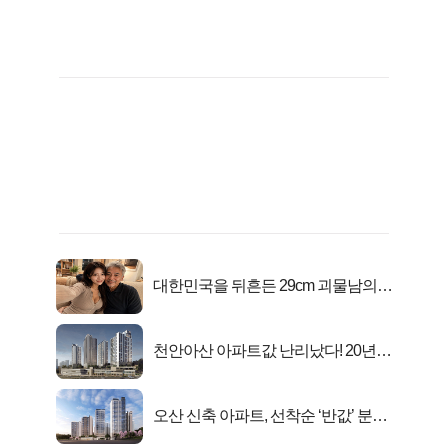
대한민국을 뒤흔든 29cm 괴물남의
진실
천안아산 아파트값 난리났다! 20년
전 분양가..
오산 신축 아파트, 선착순 ‘반값’ 분양
시작..