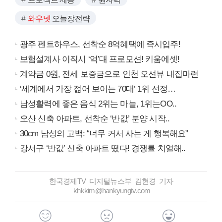
와우넷
오늘장전략
광주 펜트하우스, 선착순 8억혜택에 즉시입주!
보험설계사 이직시 ‘억’대 프로모션! 키움에셋!
계약금 0원, 전세 보증금으로 인천 오션뷰 내집마련
‘세계에서 가장 젊어 보이는 70대’ 1위 선정…
남성활력에 좋은 음식 2위는 마늘, 1위는OO..
오산 신축 아파트, 선착순 ‘반값’ 분양 시작..
30cm 남성의 고백: “너무 커서 사는 게 행복해요”
강서구 ‘반값’ 신축 아파트 떴다! 경쟁률 치열해..
한국경제TV 디지털뉴스부 김현경 기자
khkkim@hankyungtv.com