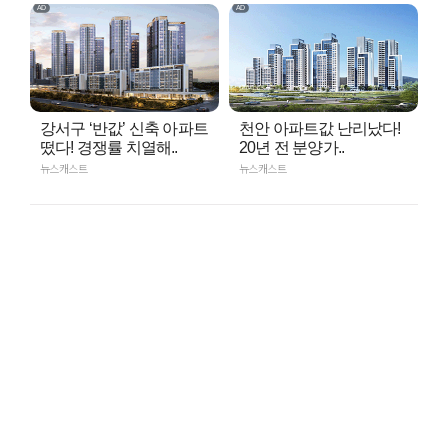
강서구 ‘반값’ 신축 아파트
천안 아파트값 난리났다!
떴다! 경쟁률 치열해..
20년 전 분양가..
뉴스캐스트
뉴스캐스트