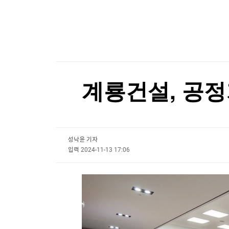
한국경제TV
뉴스홈
인천공항, 제2여객터미널 입국장에 키네틱 미디어
머니팜 모닝라이브
증권
굿모닝 작전
금융
인천공항, 제2여객터미널 입국장에 키네틱 미디어
오늘장 뭐사지?
부동산
[오후5시] 뉴스플러스
사회
온로드 (ON ROAD) 인사이트
글로벌경제
계룡건설, 공정
랭킹뉴스
성낙윤 기자
미네르바아카데미
증권 데이터
입력
2024-11-13 17:06
스페셜강의
특징주 뉴스
투자/재테크
매매신호 (랭킹100
부동산/세무
투자분석
산업
국내증시
[모집-3기-] 돈버는 트레이딩 투자 북클럽
환율