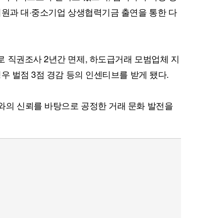
지원과 대·중소기업 상생협력기금 출연을 통한 다
퀀텀
 직권조사 2년간 면제, 하도급거래 모범업체 지
이더리움 클래식
9
우 벌점 3점 경감 등의 인센티브를 받게 됐다.
와의 신뢰를 바탕으로 공정한 거래 문화 발전을