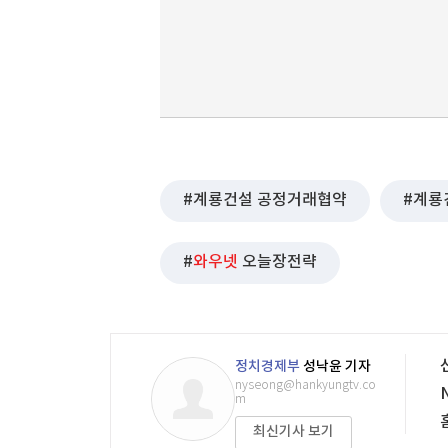
계룡건설 공정거래협약
계룡
와우넷
오늘장전략
정치경제부
성낙윤 기자
nyseong@hankyungtv.co
m
최신기사 보기