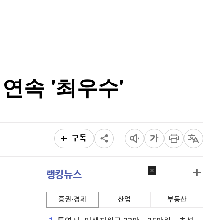
퀀텀
939
(
-0.97%
)
홈
AI추천
이더리움 클래식
9,190
(
0.38%
)
품
마켓이슈
특징주
이벤트
비트코인
91,654,000
(
0.05%
)
연속 '최우수'
구독
랭킹뉴스
증권·경제
산업
부동산