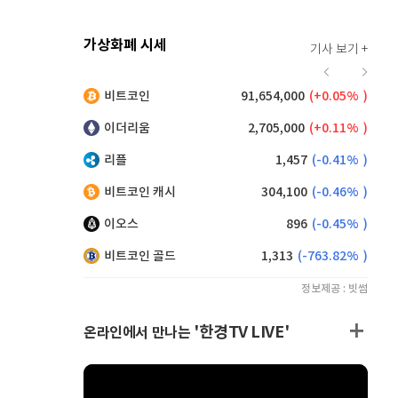
가상화폐 시세
기사 보기 +
939
(
-0.97%
)
비트코인
91,654,000
(
0.05%
)
,190
(
0.38%
)
이더리움
2,705,000
(
0.11%
)
리플
1,457
(
-0.41%
)
비트코인 캐시
304,100
(
-0.46%
)
이오스
896
(
-0.45%
)
비트코인 골드
1,313
(
-763.82%
)
정보제공 : 빗썸
'한경TV LIVE'
온라인에서 만나는