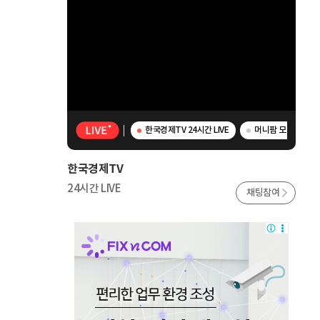
한국경제TV 24시간 LIVE
머니팜 모닝라이브 
한국경제TV
24시간 LIVE
채팅참여