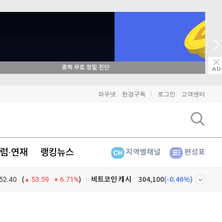
매일 매일 꽝 없는 룰렛 이벤트
비트코인
91,654,000
(
0.05%
)
와우넷
한경구독
로그인
고객센터
이더리움
2,705,000
(
0.11%
)
리플
1,457
(
-0.41%
)
럼·연재
랭킹뉴스
지역별채널
편성표
비트코인 캐시
304,100
(
-0.46%
)
52.40
6.71%
)
이오스
896
(
-0.45%
)
(
53.59
비트코인 골드
1,313
(
-763.82%
)
넷
주식창