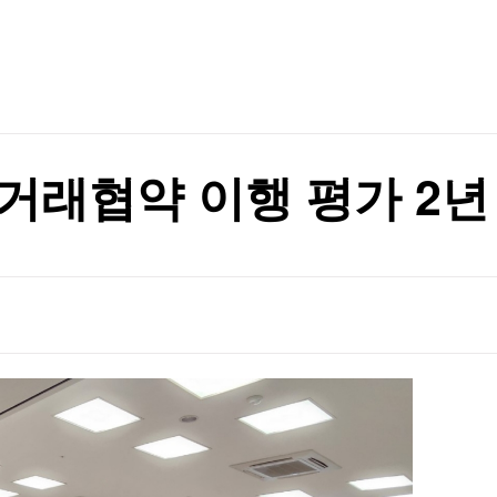
TV홈
무료방송
전체뉴스
아트 신규 상영
증권
파트너스
경제
종목핫라인
추천 상
산업
아트 신규 상영
경제
오늘의 
정치
생활경제
수익후기
국제
기업·CEO
이벤트
칼럼·연재
거래협약 이행 평가 2년 
특집방송
전체 프로그램
채널/편성
지역별채널
)
편성표