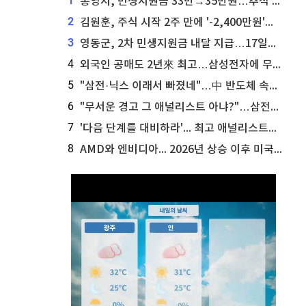
1
통영시, 민생지원금 33만→35만원…추석 전 푼다
2
김원훈, 주식 시작 2주 만에 '-2,400만원'…"차 한 대 값 날렸다"
3
영동군, 2차 민생지원금 내달 지급…17일부터 신청 접수
4
외국인 공매도 2년來 최고…삼성전자에 무슨일이 [B급기자의 B급리포트]
5
"삼전·닉스 이래서 빠졌네"…中 반도체 속사정 [B급기자의 B급리포트]
6
"무서운 경고 그 애널리스트 아냐?"…삼전닉스 놀라운 '뷰' 보니
7
'다음 단계를 대비하라'... 최고 애널리스트가 마이크로소프트 주식에 대해 조언
8
AMD와 엔비디아... 2026년 상승 이후 미국 정치인들이 매수하는 AI 칩 종목은?