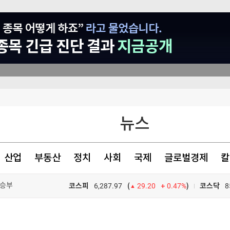
아트 신규 상영
뉴스
테크윙 수주공시 - 반도체 검사장비 공급계약 체결 91.8억원 (매출액대비 5.77 %)
으로 '역대 최대'
산업
부동산
정치
사회
국제
글로벌경제
칼
 승부
코스피
6,287.97
0.47%
)
코스닥
8
(
29.20
TV프로그램
와우