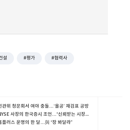
건설
평가
협력사
선관위 청문회서 여야 충돌…‘올공’ 재검표 공방
NYSE 사장의 한국증시 조언…“신뢰받는 시장에 자본 몰린다”
홈플러스 운명의 한 달…與 “장 봐달라”