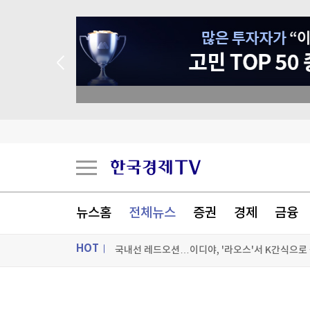
종목 무료 정밀 진단
인천공항, 제2여객터미널 입국장에 키네틱 미디어
대동, 2분기 영업익 64% 증가…매출 4천671억원
뉴스홈
전체뉴스
증권
경제
금융
국내선 레드오션…이디야, '라오스'서 K간식으로
HOT
[포토+] 박정민, '멋짐 가득한 모습~'
"나야, '흑백요리사' 시즌3"
ON AIR
뉴스
[온에어] 마켓워치