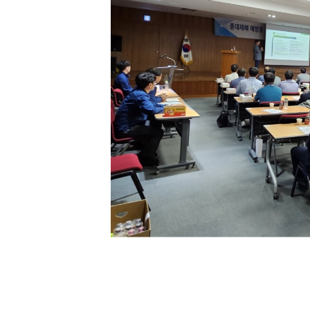
[할인50%] 한·미 투자 올인원 클래스
해외증시