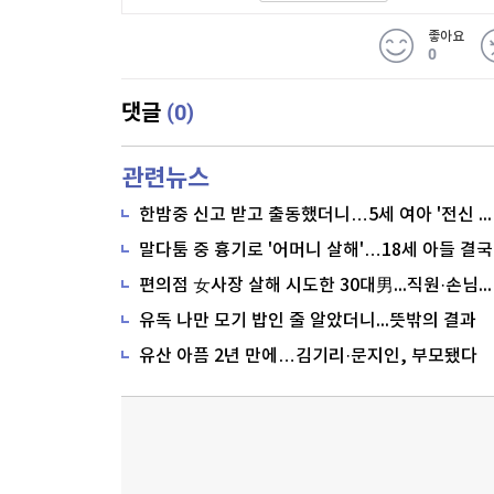
좋아요
0
(0)
댓글
관련뉴스
한밤중 신고 받고 출동했더니…5세 여아 '전신 타박상'
말다툼 중 흉기로 '어머니 살해'…18세 아들 결국
편의점 女사장 살해 시도한 30대男...직원·손님이 막아
유독 나만 모기 밥인 줄 알았더니...뜻밖의 결과
유산 아픔 2년 만에…김기리·문지인, 부모됐다