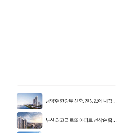
남양주 한강뷰 신축, 전셋값에 내집마
련!
부산 최고급 로또 아파트 선착순 줍줍
떴다!