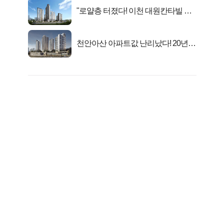
"로얄층 터졌다! 이천 대원칸타빌 잔
여세대 긴급 공개"
천안아산 아파트값 난리났다! 20년
전 분양가..