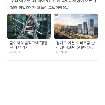
"우리 애 사진 왜 적어요?" 민원 폭발…세상이 어쩌다
"오래 참았죠? 자, 오늘이 그날이에요.."
금수저의 솔직고백 "명품
경기도 이천, 아파트값 난
은 다 여기서.."
리났다! 20년 전 분양가..
뉴스캐스트
뉴스캐스트