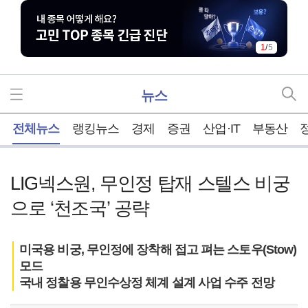
2
/
5
뉴스
홈
전체뉴스
랭킹뉴스
경제
증권
산업·IT
부동산
LIG넥스원, 무인정 탑재 스텔스 비궁
으로 ‘천조국’ 공략
미국용 비궁, 무인정에 장착해 접고 펴는 스토우(Stow)
모드
국내 정찰용 무인수상정 체계 설계 사업 수주 전망