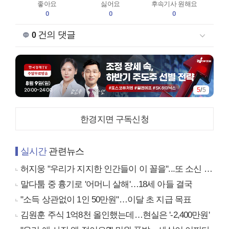
좋아요
싫어요
후속기사 원해요
0
0
0
건의 댓글
0
1
/
5
한경지면 구독신청
실시간
관련뉴스
허지웅 "우리가 지지한 인간들이 이 꼴을"...또 소신 발언
말다툼 중 흉기로 '어머니 살해'…18세 아들 결국
"소득 상관없이 1인 50만원"…이달 초 지급 목표
김원훈 주식 1억8천 올인했는데…현실은 '-2,400만원'