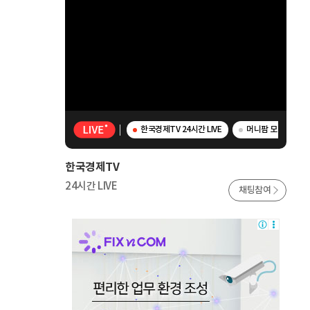
한국경제TV 24시간 LIVE
머니팜 모닝라이브 
한국경제TV
24시간 LIVE
채팅참여