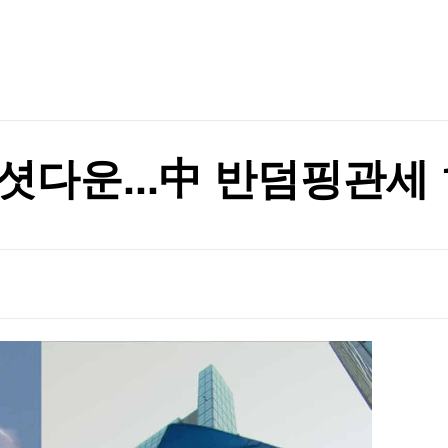
TV홈
무료방송
전체뉴스
는 부모들
증권
파트너스
경제
종목핫라인
추천 상
산업
는 부모들
경제
오늘의 
정치
생활경제
수익후기
국제
기업·CEO
이벤트
칼럼·연재
셧다운...中 반덤핑관세 
특집방송
전체 프로그램
채널/편성
지역별채널
)
편성표