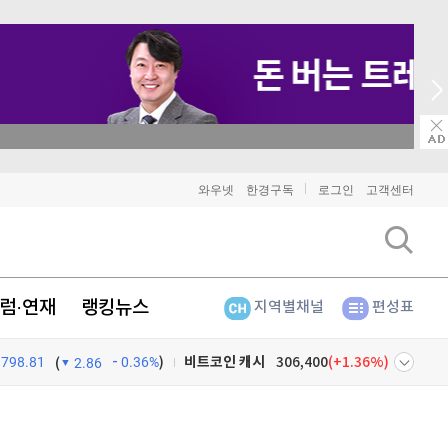
→ 온라인 투자교육은 미네르바아카데미 / minervaacademy.co.kr
비트코인
91,855,000
(
0.02%
)
와우넷
한경구독
로그인
고객센터
이더리움
2,725,000
(
0.41%
)
리플
1,464
(
-1.53%
)
럼·연재
랭킹뉴스
지역별채널
편성표
비트코인 캐시
306,400
(
1.36%
)
798.81
0.36%
)
이오스
896
(
-0.45%
)
(
2.86
비트코인 골드
1,313
(
-763.82%
)
넷
주식창