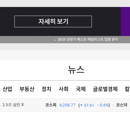
는 부모들
뉴스
탄, 공동방위조약
산업
부동산
정치
사회
국제
글로벌경제
칼
2.5조 실탄 확보
코스피
6,258.77
0.6%
)
코스닥
(
37.61
TV프로그램
와우