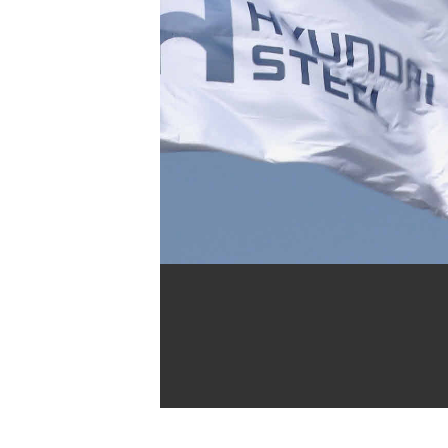
[할인50%] 한·미 투자 올인원 클래스
해외증시