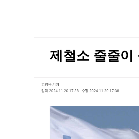
한국경제TV
뉴스홈
"일본도 아닌데…" 아이 이름 '나루토·루피'로 짓
머니팜 모닝라이브
증권
굿모닝 작전
금융
"일본도 아닌데…" 아이 이름 '나루토·루피'로 짓
오늘장 뭐사지?
부동산
[오후5시] 뉴스플러스
사회
온로드 (ON ROAD) 인사이트
글로벌경제
제철소 줄줄이 
랭킹뉴스
고영욱 기자
미네르바아카데미
증권 데이터
입력
2024-11-20 17:38
수정
2024-11-20 17:38
스페셜강의
특징주 뉴스
투자/재테크
매매신호 (랭킹100
부동산/세무
투자분석
산업
국내증시
[모집-3기-] 돈버는 트레이딩 투자 북클럽
환율