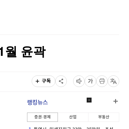
퀀텀
913
(
-0.77%
)
홈
AI추천
이더리움 클래식
9,200
(
1.1%
)
품
마켓이슈
특징주
이벤트
비트코인
91,855,000
(
0.02%
)
1월 윤곽
구독
랭킹뉴스
증권·경제
산업
부동산