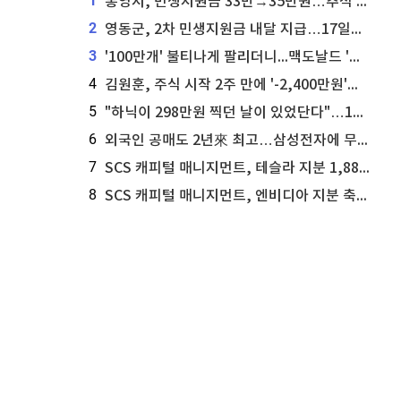
1
통영시, 민생지원금 33만→35만원…추석 전 푼다
2
영동군, 2차 민생지원금 내달 지급…17일부터 신청 접수
3
'100만개' 불티나게 팔리더니...맥도날드 '충주찰옥수수버거' 돌연 판매 종료
4
김원훈, 주식 시작 2주 만에 '-2,400만원'…"차 한 대 값 날렸다"
5
"하닉이 298만원 찍던 날이 있었단다"…100만 클릭 '전래동화' 정체
6
외국인 공매도 2년來 최고…삼성전자에 무슨일이 [B급기자의 B급리포트]
7
SCS 캐피털 매니지먼트, 테슬라 지분 1,889주 추가 매수
8
SCS 캐피털 매니지먼트, 엔비디아 지분 축소...8,590주 매도