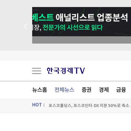
 애널리스트 업종 분석
"일본도 아닌데…" 아이 이름 '나루토·루피'로 짓
흔들리는 미국 영향력…사우디·튀르키예·파키스
이 더위에 정전…'갇히고 대피하고' 곳곳 불편
뉴스홈
전체뉴스
증권
경제
금융
포스코홀딩스, 포스코인터·DX 지분 50%로 축소…
HOT
[포토+] 박정민, '멋짐 가득한 모습~'
"나야, '흑백요리사' 시즌3"
ON AIR
뉴스
[온에어] 더 워룸