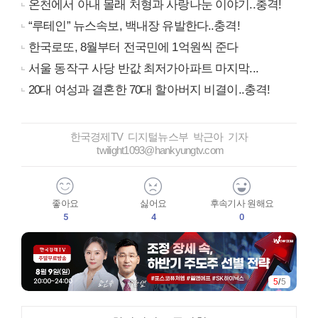
온천에서 아내 몰래 처형과 사랑나눈 이야기..충격!
“루테인” 뉴스속보, 백내장 유발한다..충격!
한국로또, 8월부터 전국민에 1억원씩 준다
서울 동작구 사당 반값 최저가아파트 마지막...
20대 여성과 결혼한 70대 할아버지 비결이..충격!
한국경제TV 디지털뉴스부 박근아 기자
twilight1093@hankyungtv.com
좋아요
싫어요
후속기사 원해요
5
4
0
5
/
5