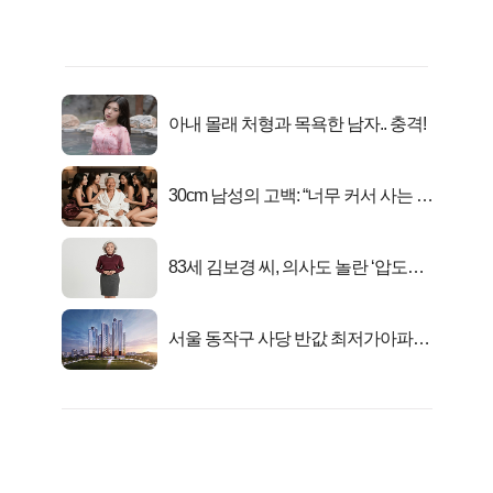
아내 몰래 처형과 목욕한 남자.. 충격!
30cm 남성의 고백: “너무 커서 사는 게
행복해요”
83세 김보경 씨, 의사도 놀란 ‘압도적
피지컬’
서울 동작구 사당 반값 최저가아파트
마지막...