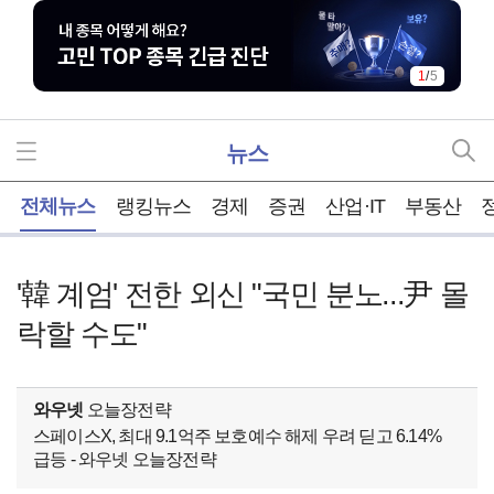
1
/
5
뉴스
홈
전체뉴스
랭킹뉴스
경제
증권
산업·IT
부동산
'韓 계엄' 전한 외신 "국민 분노...尹 몰
락할 수도"
와우넷
오늘장전략
스페이스X, 최대 9.1억주 보호예수 해제 우려 딛고 6.14%
급등 - 와우넷 오늘장전략