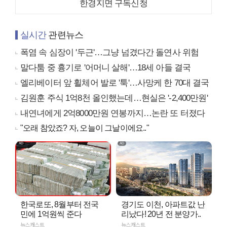
한경지면 구독신청
실시간
관련뉴스
폭염 속 심장이 '두근'…그냥 넘겼다간 돌연사 위험
말다툼 중 흉기로 '어머니 살해'…18세 아들 결국
엘리베이터 앞 휠체어 발로 '툭'…사망케 한 70대 결국
김원훈 주식 1억8천 올인했는데…현실은 '-2,400만원'
내연녀에게 2억8000만원 연봉까지…논란 또 터졌다
"오래 참았죠? 자, 오늘이 그날이에요.."
한국로또, 8월부터 전국
경기도 이천, 아파트값 난
민에 1억원씩 준다
리났다! 20년 전 분양가..
뉴스캐스트
뉴스캐스트