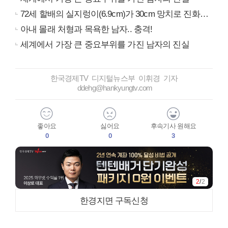
72세 할배의 실지렁이(6.9cm)가 30cm 망치로 진화…
아내 몰래 처형과 목욕한 남자.. 충격!
세계에서 가장 큰 중요부위를 가진 남자의 진실
한국경제TV 디지털뉴스부 이휘경 기자
ddehg@hankyungtv.com
좋아요
싫어요
후속기사 원해요
0
0
3
1
/
2
한경지면 구독신청