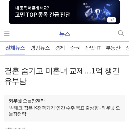
1
/
2
뉴스
홈
전체뉴스
랭킹뉴스
경제
증권
산업·IT
부동산
결혼 숨기고 미혼녀 교제…1억 챙긴
유부남
와우넷
오늘장전략
'빅테크' 잡은 'K전력기기' 연간 수주 목표 줄상향 - 와우넷 오
늘장전략