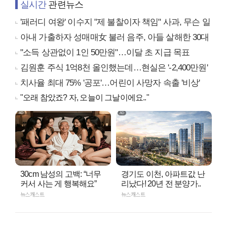
실시간
관련뉴스
'패러디 여왕' 이수지 "제 불찰이자 책임" 사과, 무슨 일
아내 가출하자 성매매女 불러 음주, 아들 살해한 30대
"소득 상관없이 1인 50만원"…이달 초 지급 목표
김원훈 주식 1억8천 올인했는데…현실은 '-2,400만원'
치사율 최대 75% '공포'…어린이 사망자 속출 '비상'
"오래 참았죠? 자, 오늘이 그날이에요.."
30cm 남성의 고백: “너무
경기도 이천, 아파트값 난
커서 사는 게 행복해요”
리났다! 20년 전 분양가..
뉴스캐스트
뉴스캐스트