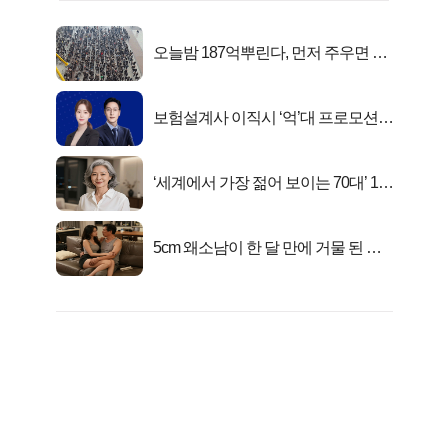
오늘밤 187억뿌린다, 먼저 주우면 최
대1억..!
보험설계사 이직시 ‘억’대 프로모션!
키움에셋!
‘세계에서 가장 젊어 보이는 70대’ 1위
선정…
5cm 왜소남이 한 달 만에 거물 된 사
연