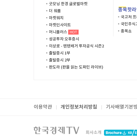
굿모닝 한경 글로벌마켓
종목핫라
더 워룸
국고처 
마켓워치
국민주식고
마켓인사이트
종목쇼
머니플러스
HOT
성공투자 오후증시
이상로 - 텐텐배거 투자공식 시즌2
출발증시 1부
출발증시 2부
판도라 (판을 읽는 도파민 라이브)
개인정보처리방침
이용약관
기사배열기본
패밀리사이트
한국경제TV
와우넷
주식창
미네르
회사소개