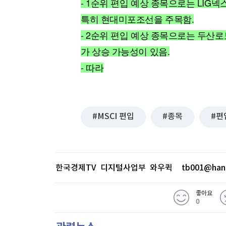
- 1순위 편입 예상 종목으로는 LIG
[할인50%] 한·미 투자 올인원 클래스
해외증시
특히 현대미포조선을 주목함.
- 2순위 편입 예상 종목으로는 두산
가 상승 가능성이 있음.
- 따라
MSCI 편입
종목
편
한국경제TV 디지털사업부 와우퀵
tb001@han
좋아요
0