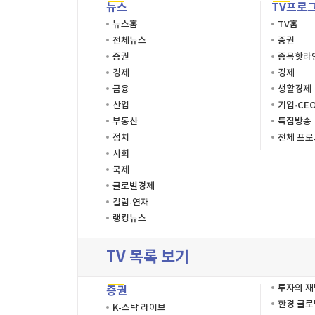
뉴스
TV프로
뉴스홈
TV홈
전체뉴스
증권
증권
종목핫라
경제
경제
금융
생활경제
산업
기업·CE
부동산
특집방송
정치
전체 프
사회
국제
글로벌경제
칼럼·연재
랭킹뉴스
TV 목록 보기
투자의 
증권
한경 글
K-스탁 라이브