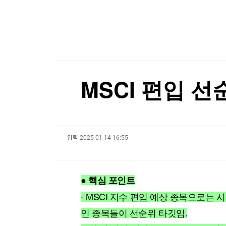
한국경제TV
뉴스홈
"미·이란 호르무즈 합의해도 이란 강경파가 깰 가
머니팜 모닝라이브
증권
굿모닝 작전
금융
"미·이란 호르무즈 합의해도 이란 강경파가 깰 가
오늘장 뭐사지?
부동산
[오후5시] 뉴스플러스
사회
온로드 (ON ROAD) 인사이트
글로벌경제
MSCI 편입 
랭킹뉴스
입력
2025-01-14 16:55
미네르바아카데미
증권 데이터
스페셜강의
특징주 뉴스
● 핵심 포인트
투자/재테크
매매신호 (랭킹100
부동산/세무
투자분석
- MSCI 지수 편입 예상 종목으로는 시
산업
국내증시
인 종목들이 선순위 타깃임.
[모집-3기-] 돈버는 트레이딩 투자 북클럽
환율