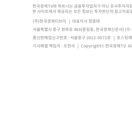
한경미디어그룹
한국경제신문
한국경제
한국경제TV와 파트너는 금융투자업자가 아닌 유사투자자문
본 사이트에서 제공되는 모든 정보는 투자판단의 참고자료로 
모바일앱
한국경제TV앱
주식창앱
(주)한국경제티브이
대표이사 정종태
서울특별시 중구 청파로 463(중림동, 한국경제신문사) (우:0
통신판매업신고번호 : 서울중구 2022-0572호
호스팅제
기사배열 책임자 : 조현석
Copyright© 한국경제TV. All 