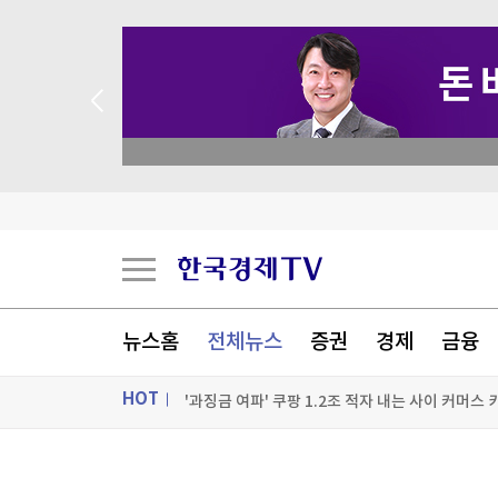
academy.co.kr
"미·이란 호르무즈 합의해도 이란 강경파가 깰 가
네이버도 빅테크 길 간다...AI 투자에 이익 감소
"부모님께 미안"…얹혀사는 취준생들, 독립 미루
뉴스홈
전체뉴스
증권
경제
금융
HOT
[포토+] 박정민, '멋짐 가득한 모습~'
"나야, '흑백요리사' 시즌3"
ON AIR
뉴스
[온에어] 마켓워치