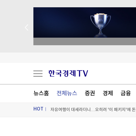
 애널리스트 업종 분석
호르무즈 해협 통항 정상화 가시화…이란 "美 배상
이란 "호르무즈 재개방 합의 근접…美, MOU 위
뉴스홈
전체뉴스
증권
경제
금융
HOT
삼전닉스 2배 규제 통했지만…돈은 '풍선 효과'
[포토+] 박정민, '멋짐 가득한 모습~'
ON AIR
뉴스
"나야, '흑백요리사' 시즌3"