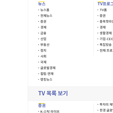
뉴스
TV프로
뉴스홈
TV홈
전체뉴스
증권
증권
종목핫라
경제
경제
금융
생활경제
산업
기업·CE
부동산
특집방송
정치
전체 프
사회
국제
글로벌경제
칼럼·연재
랭킹뉴스
TV 목록 보기
투자의 
증권
한경 글
K-스탁 라이브