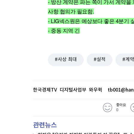
- 방산 계약은 파는 쪽이 가서 계약을
[할인50%] 한·미 투자 올인원 클래스
해외증시
사항 협의가 필요함.
- LIG넥스원은 예상보다 좋은 4분기
- 중동 지역 긴
사상 최대
실적
계
한국경제TV 디지털사업부 와우퀵
tb001@han
좋아요
0
관련뉴스