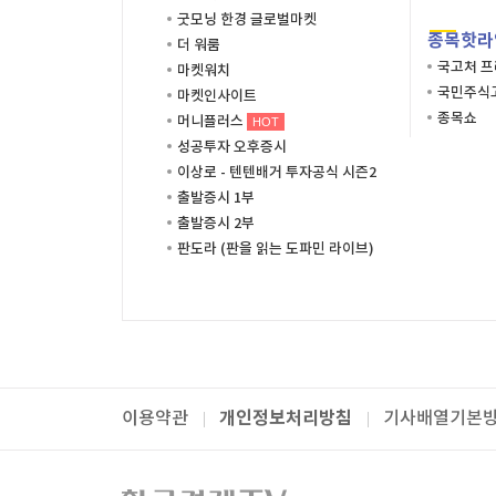
굿모닝 한경 글로벌마켓
종목핫라
더 워룸
국고처 
마켓워치
국민주식고
마켓인사이트
종목쇼
머니플러스
HOT
성공투자 오후증시
이상로 - 텐텐배거 투자공식 시즌2
출발증시 1부
출발증시 2부
판도라 (판을 읽는 도파민 라이브)
개인정보처리방침
이용약관
기사배열기본
패밀리사이트
한국경제TV
와우넷
주식창
미네르