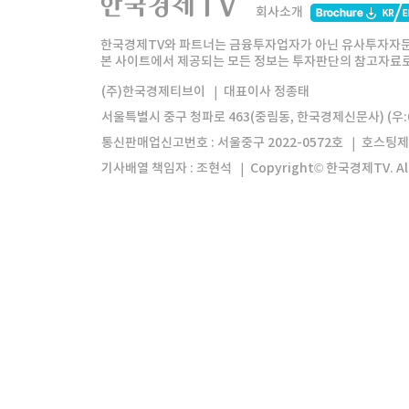
회사소개
한경미디어그룹
한국경제신문
한국경제
한국경제TV와 파트너는 금융투자업자가 아닌 유사투자자문
본 사이트에서 제공되는 모든 정보는 투자판단의 참고자료로 
모바일앱
한국경제TV앱
주식창앱
(주)한국경제티브이
대표이사 정종태
서울특별시 중구 청파로 463(중림동, 한국경제신문사) (우:0
통신판매업신고번호 : 서울중구 2022-0572호
호스팅제
기사배열 책임자 : 조현석
Copyright© 한국경제TV. All 