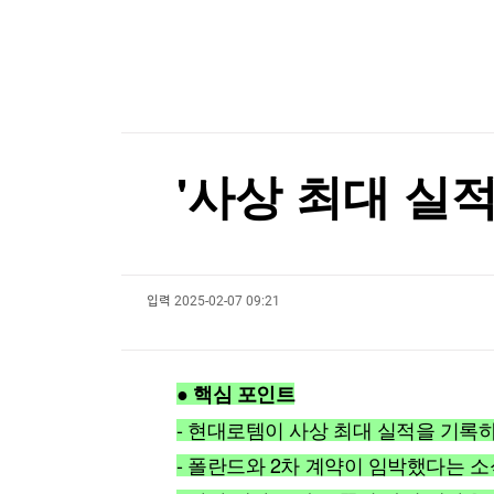
한국경제TV
뉴스홈
[온에어] 이상로 - 텐텐배거 투자공식 시즌2
머니팜 모닝라이브
증권
굿모닝 작전
금융
호르무즈 해협 통항 정상화 가시화…이란 "美 배상
오늘장 뭐사지?
부동산
호르무즈 해협 통항 정상화 가시화…이란 "美 배상
[오후5시] 뉴스플러스
사회
온로드 (ON ROAD) 인사이트
글로벌경제
'사상 최대 실적
랭킹뉴스
입력
2025-02-07 09:21
미네르바아카데미
증권 데이터
스페셜강의
특징주 뉴스
● 핵심 포인트
투자/재테크
매매신호 (랭킹100
부동산/세무
투자분석
- 현대로템이 사상 최대 실적을 기록
산업
국내증시
- 폴란드와 2차 계약이 임박했다는 
[모집-3기-] 돈버는 트레이딩 투자 북클럽
환율