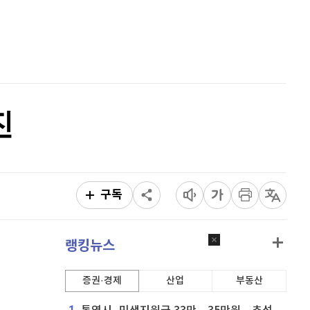
퀀텀
939
(
1.4%
)
홈
AI추천
이더리움 클래식
9,140
(
-0.55%
)
품
마켓이슈
특징주
이벤트
비트코인
91,294,000
(
-0.24%
)
진
구독
랭킹뉴스
증권·경제
산업
부동산
1