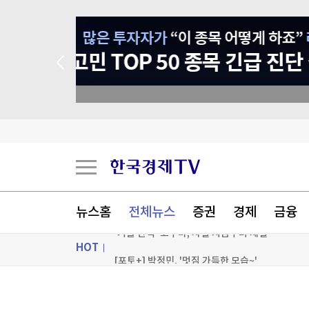
종목 무료 정밀 진단
"전통시장이 더 비싸네"…폭염에 채소가격 역전
코코아값 반토막에도 초콜릿 가격은 그대로인 까
천연고무값 1년 새 30% '껑충'
뉴스홈
전체뉴스
증권
경제
금융
'겨울 간식' 고구마, 사실 지금부터 제철
HOT
[포토+] 박정민, '멋짐 가득한 모습~'
"나야, '흑백요리사' 시즌3"
ON AIR
뉴스
[온에어] 국고처 2부