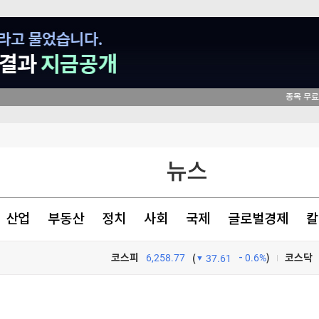
뉴스
닭
산업
부동산
정치
사회
국제
글로벌경제
칼
코스피
6,258.77
0.6%
)
코스닥
(
37.61
TV프로그램
와우