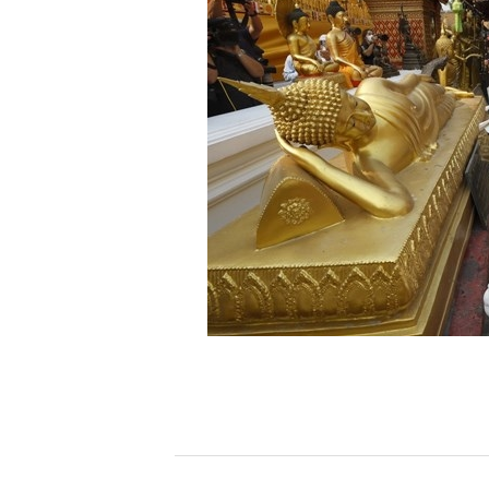
[할인50%] 한·미 투자 올인원 클래스
해외증시