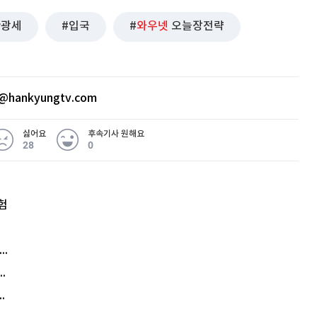
관광세
입국
와우넷
오늘장전략
@hankyungtv.com
싫어요
후속기사 원해요
28
0
험
엘리베이터 앞 휠체어 발로 '툭'…사망케 한 70대 결국
김원훈 주식 1억8천 올인했는데…현실은 '-2,400만원'
에게 2억8000만원 연봉까지…논란 또 터졌다