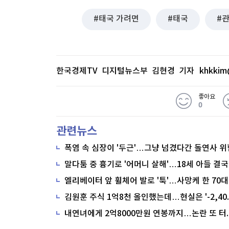
태국 가려면
태국
한국경제TV 디지털뉴스부 김현경 기자
khkkim
좋아요
0
관련뉴스
폭염 속 심장이 '두근'…그냥 넘겼다간 돌연사 위
말다툼 중 흉기로 '어머니 살해'…18세 아들 결국
내연녀