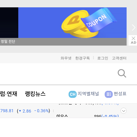
매일 매일 꽝 없는 룰렛 이벤트
비트코인
91,294,000
(
-0.24%
)
와우넷
한경구독
로그인
고객센터
이더리움
2,703,000
(
0%
)
리플
1,456
(
-0.76%
)
럼·연재
랭킹뉴스
지역별채널
편성표
비트코인 캐시
303,400
(
-0.97%
)
798.81
0.36%
)
이오스
896
(
-0.45%
)
(
2.86
비트코인 골드
1,313
(
-763.82%
)
넷
주식창