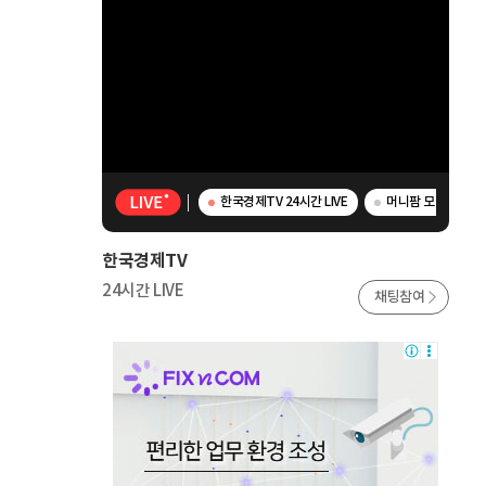
한국경제TV 24시간 LIVE
머니팜 모닝라이브 
한국경제TV
24시간 LIVE
채팅참여