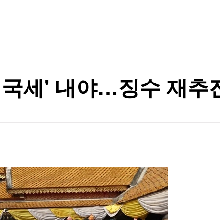
TV홈
무료방송
전체뉴스
증권
파트너스
경제
종목핫라인
추천 상
산업
경제
오늘의 
정치
생활경제
수익후기
국제
기업·CEO
이벤트
칼럼·연재
입국세' 내야…징수 재추
특집방송
전체 프로그램
채널/편성
지역별채널
)
편성표