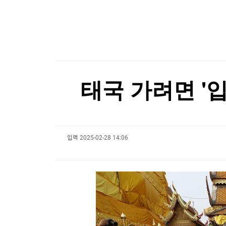
한국경제TV
뉴스홈
"전통시장이 더 비싸네"…폭염에 채소가격 역전
머니팜 모닝라이브
증권
굿모닝 작전
금융
"전통시장이 더 비싸네"…폭염에 채소가격 역전
오늘장 뭐사지?
부동산
[오후5시] 뉴스플러스
사회
온로드 (ON ROAD) 인사이트
글로벌경제
태국 가려면 '
랭킹뉴스
입력
2025-02-28 14:06
미네르바아카데미
증권 데이터
스페셜강의
특징주 뉴스
투자/재테크
매매신호 (랭킹100
부동산/세무
투자분석
산업
국내증시
[모집-3기-] 돈버는 트레이딩 투자 북클럽
환율