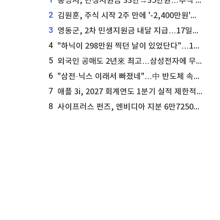
통영시, 민생지원금 33만→35만원…추석 전 푼다
2
김원훈, 주식 시작 2주 만에 '-2,400만원'…"차 한 대 값 날렸다"
3
영동군, 2차 민생지원금 내달 지급…17일부터 신청 접수
4
"하닉이 298만원 찍던 날이 있었단다"…100만 클릭 '전래동화' 정체
5
외국인 공매도 2년來 최고…삼성전자에 무슨일이 [B급기자의 B급리포트]
6
"삼전·닉스 이래서 빠졌네"…中 반도체 속사정 [B급기자의 B급리포트]
7
애플 3i, 2027 회계연도 1분기 실적 제한적 검토 통과
8
사이프러스 펀즈, 엔비디아 지분 6만7250주 매각