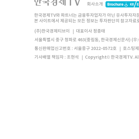
회사소개
한경미디어그룹
한국경제신문
한국경제
한국경제TV와 파트너는 금융투자업자가 아닌 유사투자자문
본 사이트에서 제공되는 모든 정보는 투자판단의 참고자료로 
모바일앱
한국경제TV앱
주식창앱
(주)한국경제티브이
대표이사 정종태
서울특별시 중구 청파로 463(중림동, 한국경제신문사) (우:0
통신판매업신고번호 : 서울중구 2022-0572호
호스팅제
기사배열 책임자 : 조현석
Copyright© 한국경제TV. All 