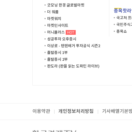
굿모닝 한경 글로벌마켓
종목핫라
더 워룸
국고처 
마켓워치
국민주식고
마켓인사이트
종목쇼
머니플러스
HOT
성공투자 오후증시
이상로 - 텐텐배거 투자공식 시즌2
출발증시 1부
출발증시 2부
판도라 (판을 읽는 도파민 라이브)
개인정보처리방침
이용약관
기사배열기본
패밀리사이트
한국경제TV
와우넷
주식창
미네르