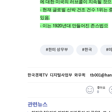
에 대한 미국의 러브콜이 지속될 것으
[할인50%] 한·미 투자 올인원 클래스
해외증시
- 현재 글로벌 선박 건조 건수 1위는
있음.
- 이는 1920년대 만들어진 존스법으
한미 상무부
한국
한국경제TV 디지털사업부 와우퀵
tb001@han
좋아요
0
관련뉴스