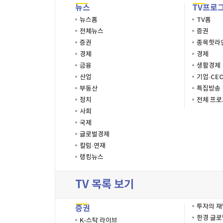
뉴스
TV프로
뉴스홈
TV홈
전체뉴스
증권
증권
종목핫라
경제
경제
금융
생활경제
산업
기업·CE
부동산
특집방송
정치
전체 프
사회
국제
글로벌경제
칼럼·연재
랭킹뉴스
TV 목록 보기
투자의 
증권
한경 글
K-스탁 라이브