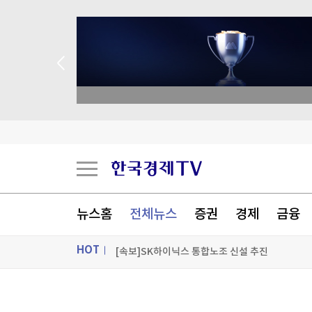
 애널리스트 업종 분석
최태원, '노소영에 1조 지급' 어떻게…재상고 기한
편의점 CU, 오마이걸 미미와 신상품 리뷰 콘텐츠
뉴스홈
전체뉴스
증권
경제
금융
HOT
[속보]SK하이닉스 통합노조 신설 추진
[포토+] 박정민, '멋짐 가득한 모습~'
ON AIR
뉴스
"나야, '흑백요리사' 시즌3"