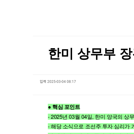
한국경제TV
뉴스홈
[온에어] 국고처 3부
머니팜 모닝라이브
증권
굿모닝 작전
금융
최태원, '노소영에 1조 지급' 어떻게…재상고 기한
오늘장 뭐사지?
부동산
최태원, '노소영에 1조 지급' 어떻게…재상고 기한
[오후5시] 뉴스플러스
사회
온로드 (ON ROAD) 인사이트
글로벌경제
한미 상무부 장
랭킹뉴스
입력
2025-03-04 08:17
미네르바아카데미
증권 데이터
스페셜강의
특징주 뉴스
● 핵심 포인트
투자/재테크
매매신호 (랭킹100
부동산/세무
투자분석
- 2025년 03월 04일, 한미 양국의
산업
국내증시
- 해당 소식으로 조선주 투자 심리가 
[모집-3기-] 돈버는 트레이딩 투자 북클럽
환율