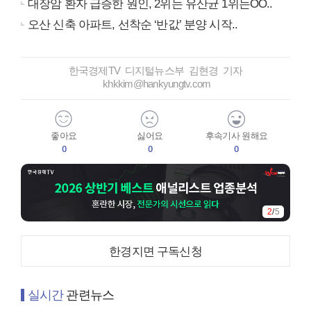
대장암 환자 급증한 원인, 2위는 유산균 1위는OO..
오산 신축 아파트, 선착순 ‘반값’ 분양 시작..
한국경제TV 디지털뉴스부 김현경 기자
khkkim@hankyungtv.com
좋아요
싫어요
후속기사 원해요
0
0
0
2
/
5
한경지면 구독신청
실시간
관련뉴스