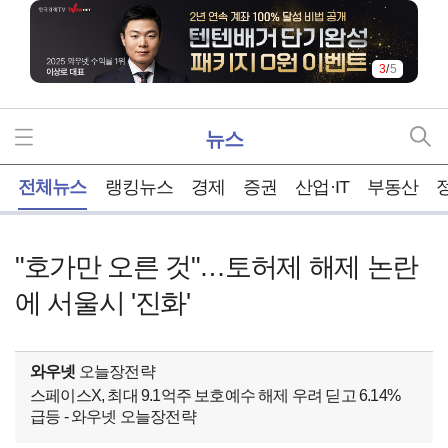
3
/
5
뉴스
홈
전체뉴스
랭킹뉴스
경제
증권
산업·IT
부동산
"호가만 오른 것"…토허제 해제 논란
에 서울시 '진화'
와우넷
오늘장전략
스페이스X, 최대 9.1억주 보호예수 해제 우려 딛고 6.14%
급등 - 와우넷 오늘장전략