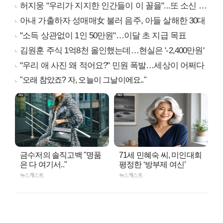
허지웅 "우리가 지지한 인간들이 이 꼴을"...또 소신 발언
아내 가출하자 성매매女 불러 음주, 아들 살해한 30대
"소득 상관없이 1인 50만원"…이달 초 지급 목표
김원훈 주식 1억8천 올인했는데…현실은 '-2,400만원'
"우리 애 사진 왜 적어요?" 민원 폭발…세상이 어쩌다
"오래 참았죠? 자, 오늘이 그날이에요.."
금수저의 솔직고백 "명품
71세 민혜숙 씨, 미인대회
은 다 여기서.."
평정한 ‘방부제 여신’
뉴스캐스트
뉴스캐스트