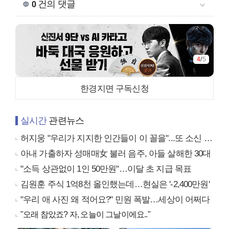
건의 댓글
0
4
/
5
한경지면 구독신청
실시간
관련뉴스
허지웅 "우리가 지지한 인간들이 이 꼴을"...또 소신 발언
아내 가출하자 성매매女 불러 음주, 아들 살해한 30대
"소득 상관없이 1인 50만원"…이달 초 지급 목표
김원훈 주식 1억8천 올인했는데…현실은 '-2,400만원'
"우리 애 사진 왜 적어요?" 민원 폭발…세상이 어쩌다
"오래 참았죠? 자, 오늘이 그날이에요.."