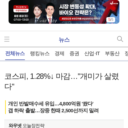
5
/
5
뉴스
홈
전체뉴스
랭킹뉴스
경제
증권
산업·IT
부동산
코스피, 1.28%↓ 마감…"개미가 살렸
다"
개인 반발매수세 유입…4,800억원 '쐈다'
갭 하락 출발…장중 한때 2,500선까지 밀려
와우넷
오늘장전략