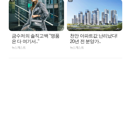
금수저의 솔직고백 "명품
천안 아파트값 난리났다!
은 다 여기서.."
20년 전 분양가..
뉴스캐스트
뉴스캐스트