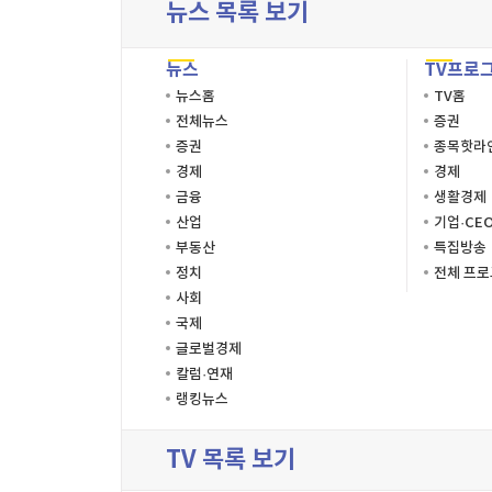
뉴스 목록 보기
뉴스
TV프로
뉴스홈
TV홈
전체뉴스
증권
증권
종목핫라
경제
경제
금융
생활경제
산업
기업·CE
부동산
특집방송
정치
전체 프
사회
국제
글로벌경제
칼럼·연재
랭킹뉴스
TV 목록 보기