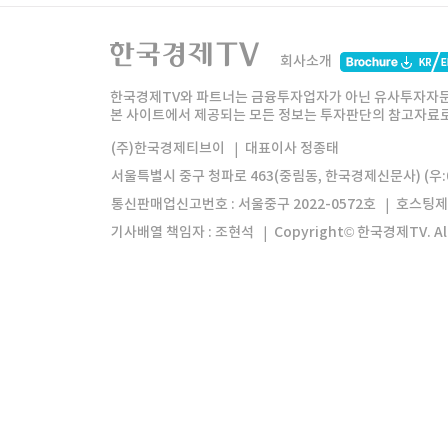
한국경제TV
와우넷
주식창
미네르
회사소개
한경미디어그룹
한국경제신문
한국경제
한국경제TV와 파트너는 금융투자업자가 아닌 유사투자자문
본 사이트에서 제공되는 모든 정보는 투자판단의 참고자료로 
모바일앱
한국경제TV앱
주식창앱
(주)한국경제티브이
대표이사 정종태
서울특별시 중구 청파로 463(중림동, 한국경제신문사) (우:0
통신판매업신고번호 : 서울중구 2022-0572호
호스팅제
기사배열 책임자 : 조현석
Copyright© 한국경제TV. All 