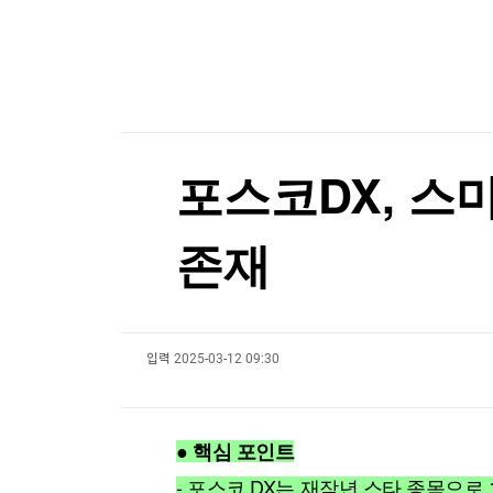
한국경제TV
뉴스홈
팔란티어의 경고…스페이스X, 저점 찍었나[박신영
머니팜 모닝라이브
증권
굿모닝 작전
금융
팔란티어의 경고…스페이스X, 저점 찍었나[박신영
오늘장 뭐사지?
부동산
[오후5시] 뉴스플러스
사회
온로드 (ON ROAD) 인사이트
글로벌경제
포스코DX, 스
랭킹뉴스
존재
미네르바아카데미
증권 데이터
입력
2025-03-12 09:30
스페셜강의
특징주 뉴스
투자/재테크
매매신호 (랭킹100
부동산/세무
투자분석
● 핵심 포인트
산업
국내증시
[모집-3기-] 돈버는 트레이딩 투자 북클럽
환율
- 포스코 DX는 재작년 스타 종목으로 