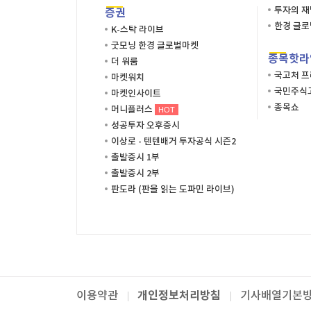
투자의 
증권
한경 글
K-스탁 라이브
굿모닝 한경 글로벌마켓
종목핫라
더 워룸
국고처 
마켓워치
국민주식고
마켓인사이트
종목쇼
머니플러스
HOT
성공투자 오후증시
이상로 - 텐텐배거 투자공식 시즌2
출발증시 1부
출발증시 2부
판도라 (판을 읽는 도파민 라이브)
개인정보처리방침
이용약관
기사배열기본
패밀리사이트