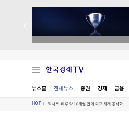
종목 무료 정밀 진단
팔란티어의 경고…스페이스X, 저점 찍었나[박신영
팔란티어의 경고…스페이스X, 저점 찍었나[박신영
美, 쿠바 고사작전 성공할까…국무장관 "인내와 
뉴스홈
전체뉴스
증권
경제
금융
멕시코-페루 약 10개월 만에 외교 재개 공식화
HOT
[포토+] 박정민, '멋짐 가득한 모습~'
"나야, '흑백요리사' 시즌3"
ON AIR
뉴스
[온에어] 더 워룸