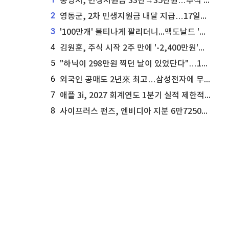
통영시, 민생지원금 33만→35만원…추석 전 푼다
2
영동군, 2차 민생지원금 내달 지급…17일부터 신청 접수
3
'100만개' 불티나게 팔리더니...맥도날드 '충주찰옥수수버거' 돌연 판매 종료
4
김원훈, 주식 시작 2주 만에 '-2,400만원'…"차 한 대 값 날렸다"
5
"하닉이 298만원 찍던 날이 있었단다"…100만 클릭 '전래동화' 정체
6
외국인 공매도 2년來 최고…삼성전자에 무슨일이 [B급기자의 B급리포트]
7
애플 3i, 2027 회계연도 1분기 실적 제한적 검토 통과
8
사이프러스 펀즈, 엔비디아 지분 6만7250주 매각