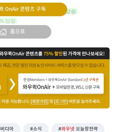
 OnAir 콘텐츠 구독
버전 출시 예정 소식에 3.8% 상승.
% 상승.
방비 인
홈으로
엔비디아
소식
와우넷
오늘장전략