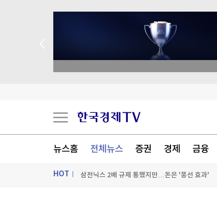
종목 무료 정밀 진단
호르무즈 해협 통항 정상화 가시화…이란 "美 배상
이란 "호르무즈 재개방 합의 근접…美, MOU 위
뉴스홈
전체뉴스
증권
경제
금융
삼전닉스 2배 규제 통했지만…돈은 '풍선 효과'
HOT
[포토+] 박정민, '멋짐 가득한 모습~'
"나야, '흑백요리사' 시즌3"
ON AIR
뉴스
[온에어] 이상로 - 텐텐배거 투자공식 시즌2