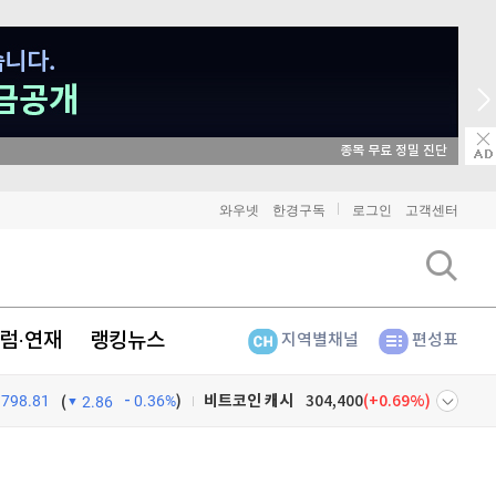
매일 매일 꽝 없는 룰렛 이벤트
비트코인
91,328,000
(
-0.02%
)
와우넷
한경구독
로그인
고객센터
이더리움
2,697,000
(
0.19%
)
리플
1,464
(
1.39%
)
럼·연재
랭킹뉴스
지역별채널
편성표
비트코인 캐시
304,400
(
0.69%
)
798.81
0.36%
)
이오스
896
(
-0.45%
)
(
2.86
비트코인 골드
1,313
(
-763.82%
)
넷
주식창