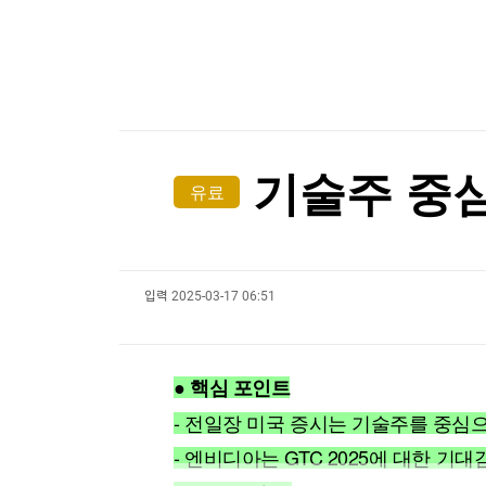
한국경제TV
뉴스홈
호르무즈 해협 통항 정상화 가시화…이란 "美 배상
머니팜 모닝라이브
증권
굿모닝 작전
금융
호르무즈 해협 통항 정상화 가시화…이란 "美 배상
오늘장 뭐사지?
부동산
[오후5시] 뉴스플러스
사회
온로드 (ON ROAD) 인사이트
글로벌경제
기술주 중심 
유료
랭킹뉴스
입력
2025-03-17 06:51
미네르바아카데미
증권 데이터
스페셜강의
특징주 뉴스
● 핵심 포인트
투자/재테크
매매신호 (랭킹100
부동산/세무
투자분석
- 전일장 미국 증시는 기술주를 중심
산업
국내증시
- 엔비디아는 GTC 2025에 대한 
[모집-3기-] 돈버는 트레이딩 투자 북클럽
환율