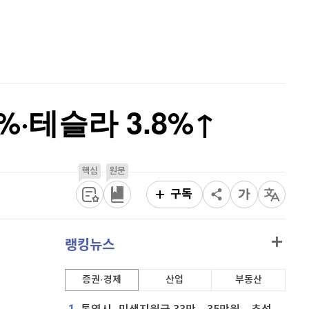
퀀텀
929
(
1.42%
)
홈
AI추천
이더리움 클래식
9,160
(
0.38%
)
품
마켓이슈
특징주
이벤트
비트코인
91,328,000
(
-0.02%
)
·테슬라 3.8%↑
핵심
원문
구독
랭킹뉴스
증권·경제
산업
부동산
1