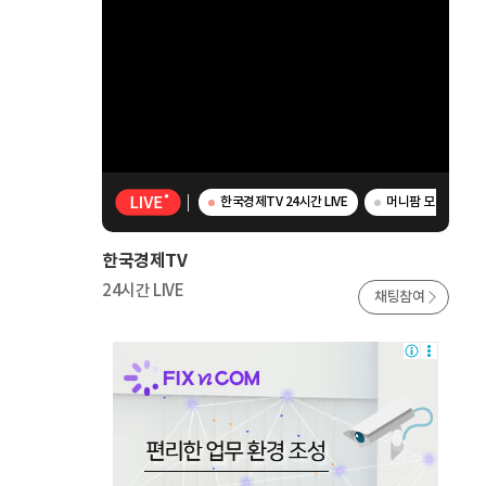
한국경제TV 24시간 LIVE
머니팜 모닝라이브 
한국경제TV
24시간 LIVE
채팅참여