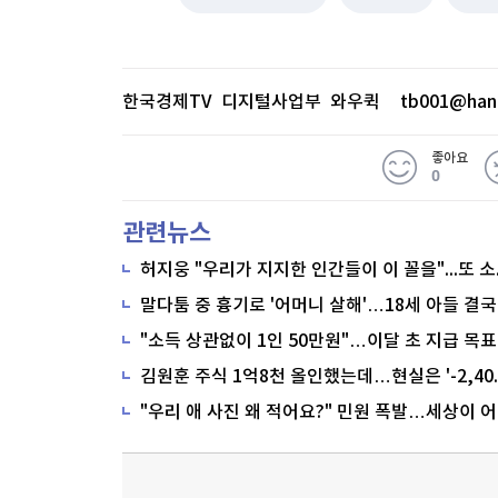
한국경제TV 디지털사업부 와우퀵
tb001@han
좋아요
0
관련뉴스
말다툼 중 흉기로 '어머니 살해'…18세 아들 결국
"소득 상관없이 1인 50만원"…이달 초 지급 목표