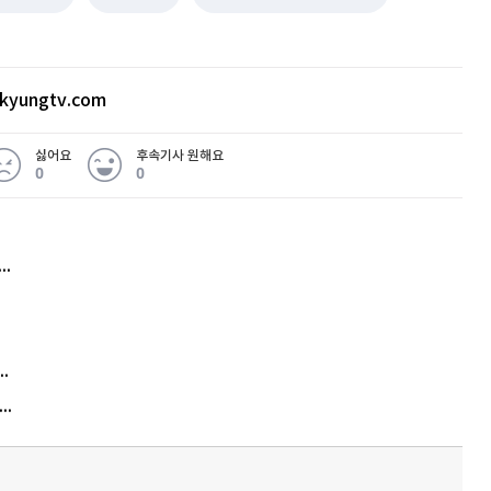
kyungtv.com
싫어요
후속기사 원해요
0
0
허지웅 "우리가 지지한 인간들이 이 꼴을"...또 소신 발언
김원훈 주식 1억8천 올인했는데…현실은 '-2,400만원'
"우리 애 사진 왜 적어요?" 민원 폭발…세상이 어쩌다