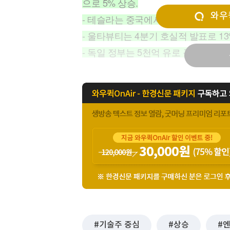
으로 5% 상승.
[할인50%] 한·미 투자 올인원 클래스
해외증시
와우퀵
- 테슬라는 중국에서 모델 Y의 저렴한 
- 울타뷰티는 4분기 호실적 발표로 13
- 독일 정부는 5천억 유로 규모의 국
기술주 중심
상승