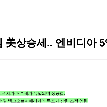
TV홈
무료방송
전체뉴스
 등 조건 충족돼야"
증권
파트너스
경제
종목핫라인
추천 상
산업
 등 조건 충족돼야"
경제
오늘의 
정치
생활경제
수익후기
국제
기업·CEO
이벤트
칼럼·연재
美상승세.. 엔비디아 5%
특집방송
전체 프로그램
채널/편성
지역별채널
)
편성표
으로 저가 매수세가 유입되며 상승함.
기대감 및 뱅크오브아메리카의 목표가 상향 조정 영향