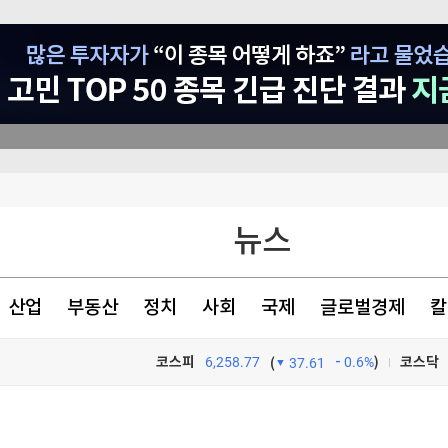
 등 조건 충족돼야"
뉴스
반 배상해야"
자유여행이 대세라더니…오히려 '이 패키지'에 돈 몰린다 [신용현의 트래블랩]
산업
부동산
정치
사회
국제
글로벌경제
칼
코스피
6,258.77
0.6%
)
코스닥
(
37.61
TV프로그램
와우