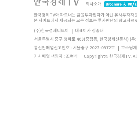
회사소개
한경미디어그룹
한국경제신문
한국경제
한국경제TV와 파트너는 금융투자업자가 아닌 유사투자자문
본 사이트에서 제공되는 모든 정보는 투자판단의 참고자료로 
모바일앱
한국경제TV앱
주식창앱
(주)한국경제티브이
대표이사 정종태
서울특별시 중구 청파로 463(중림동, 한국경제신문사) (우:0
통신판매업신고번호 : 서울중구 2022-0572호
호스팅제
기사배열 책임자 : 조현석
Copyright© 한국경제TV. All 