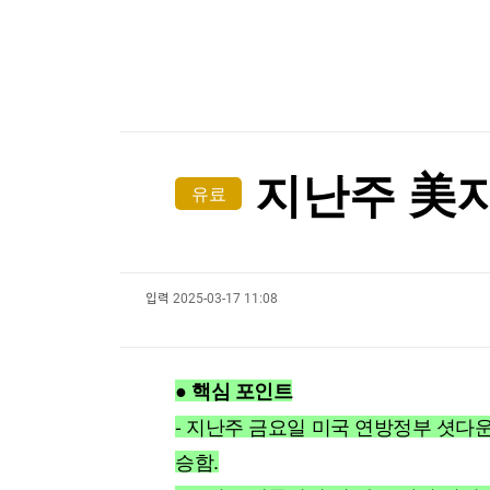
한국경제TV
뉴스홈
머니팜 모닝라이브
증권
굿모닝 작전
금융
오늘장 뭐사지?
부동산
[오후5시] 뉴스플러스
사회
온로드 (ON ROAD) 인사이트
글로벌경제
지난주 美지
유료
랭킹뉴스
입력
2025-03-17 11:08
미네르바아카데미
증권 데이터
스페셜강의
특징주 뉴스
● 핵심 포인트
투자/재테크
매매신호 (랭킹100
부동산/세무
투자분석
- 지난주 금요일 미국 연방정부 셧다운
산업
국내증시
승함.
[모집-3기-] 돈버는 트레이딩 투자 북클럽
환율