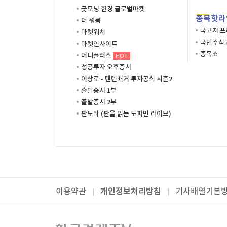
굿모닝 한경 글로벌마켓
종목핫라
더 워룸
국고처 
마켓워치
국민주식고
마켓인사이트
종목쇼
머니플러스
HOT
성공투자 오후증시
이상로 - 텐텐배거 투자공식 시즌2
출발증시 1부
출발증시 2부
판도라 (판을 읽는 도파민 라이브)
개인정보처리방침
이용약관
기사배열기본
패밀리사이트
한국경제TV
와우넷
주식창
미네르