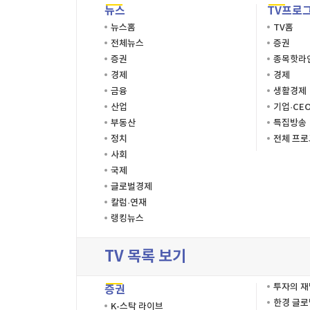
뉴스
TV프로
뉴스홈
TV홈
전체뉴스
증권
증권
종목핫라
경제
경제
금융
생활경제
산업
기업·CE
부동산
특집방송
정치
전체 프
사회
국제
글로벌경제
칼럼·연재
랭킹뉴스
TV 목록 보기
투자의 
증권
한경 글
K-스탁 라이브