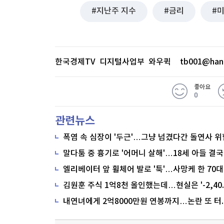
지난주 지수
금리
한국경제TV 디지털사업부 와우퀵
tb001@han
좋아요
0
관련뉴스
폭염 속 심장이 '두근'…그냥 넘겼다간 돌연사 위
말다툼 중 흉기로 '어머니 살해'…18세 아들 결국
내연녀