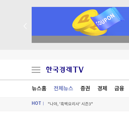
"전통시장이 더 비싸네"…폭염에 채소가격 역전
종목 무료 정밀 진단
코코아값 반토막에도 초콜릿 가격은 그대로인 까
천연고무값 1년 새 30% '껑충'
'겨울 간식' 고구마, 사실 지금부터 제철
[포토+] 박정민, '멋짐 가득한 모습~'
뉴스홈
전체뉴스
증권
경제
금융
"나야, '흑백요리사' 시즌3"
HOT
[온에어] 국고처 2부
"전통시장이 더 비싸네"…폭염에 채소가격 역전
ON AIR
뉴스
"전통시장이 더 비싸네"…폭염에 채소가격 역전