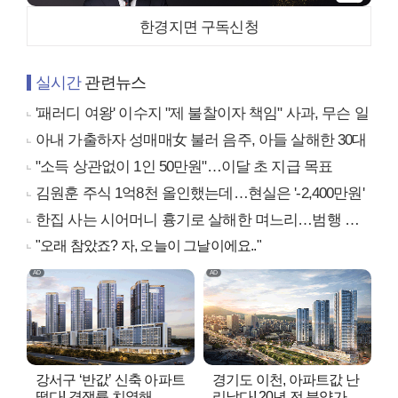
한경지면 구독신청
실시간
관련뉴스
'패러디 여왕' 이수지 "제 불찰이자 책임" 사과, 무슨 일
아내 가출하자 성매매女 불러 음주, 아들 살해한 30대
"소득 상관없이 1인 50만원"…이달 초 지급 목표
김원훈 주식 1억8천 올인했는데…현실은 '-2,400만원'
한집 사는 시어머니 흉기로 살해한 며느리…범행 동기는
"오래 참았죠? 자, 오늘이 그날이에요.."
강서구 ‘반값’ 신축 아파트
경기도 이천, 아파트값 난
떴다! 경쟁률 치열해..
리났다! 20년 전 분양가..