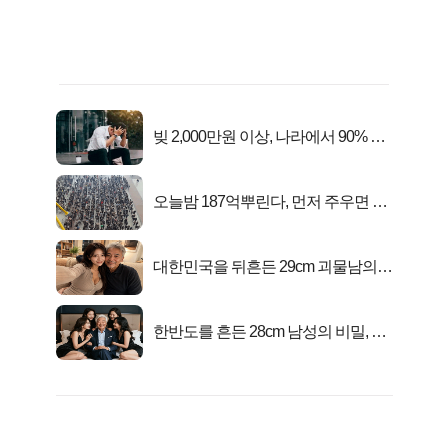
빚 2,000만원 이상, 나라에서 90% 갚
아준다!
오늘밤 187억뿌린다, 먼저 주우면 최
대1억..!
대한민국을 뒤흔든 29cm 괴물남의
진실
한반도를 흔든 28cm 남성의 비밀, 매
일 밤 즐거워