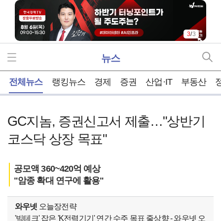
3
/
3
뉴스
홈
전체뉴스
랭킹뉴스
경제
증권
산업·IT
부동산
GC지놈, 증권신고서 제출…"상반기
코스닥 상장 목표"
공모액 360~420억 예상
"암종 확대 연구에 활용"
와우넷
오늘장전략
'빅테크' 잡은 'K전력기기' 연간 수주 목표 줄상향 - 와우넷 오