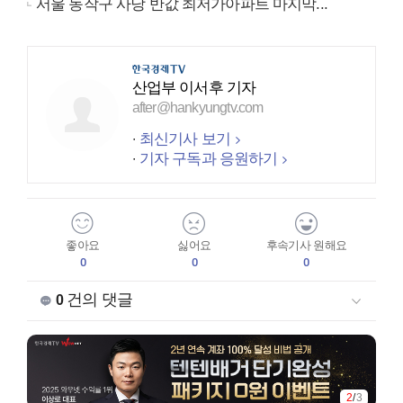
서울 동작구 사당 반값 최저가아파트 마지막...
산업부 이서후 기자
after@hankyungtv.com
최신기사 보기
기자 구독과 응원하기
좋아요
싫어요
후속기사 원해요
0
0
0
건의 댓글
0
2
/
3