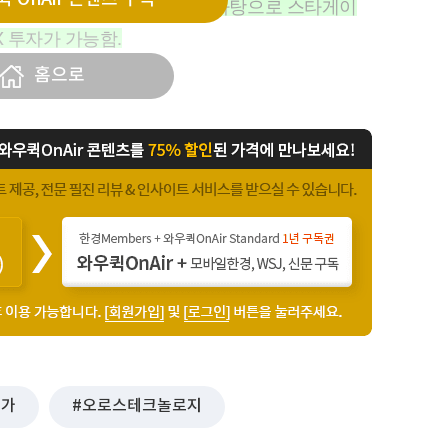
, 100조 원의 현금성 자산을 바탕으로 스타게이
X 투자가 가능함.
비 제조사
홈으로
증가
오로스테크놀로지