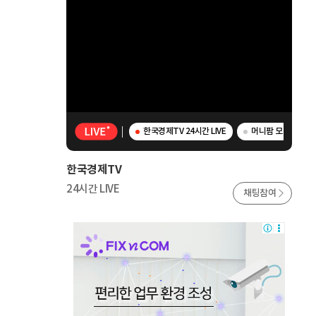
한국경제TV 24시간 LIVE
머니팜 모닝라이브 
한국경제TV
24시간 LIVE
채팅참여