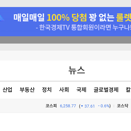
 논의할 것"
뉴스
아 정면충돌
의 추진
산업
부동산
정치
사회
국제
글로벌경제
칼
색출 지시"
코스피
6,258.77
0.6%
)
코스닥
(
37.61
TV프로그램
와우