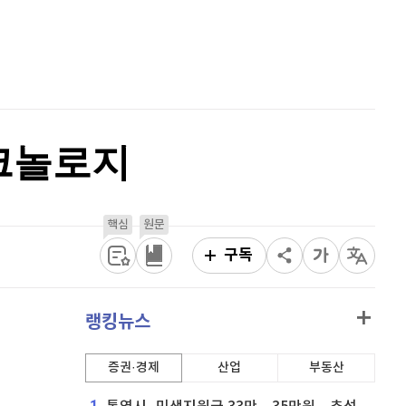
퀀텀
917
(
0.11%
)
홈
AI추천
이더리움 클래식
9,150
(
0.27%
)
품
마켓이슈
특징주
이벤트
비트코인
91,346,000
(
0%
)
테크놀로지
핵심
원문
구독
랭킹뉴스
증권·경제
산업
부동산
1