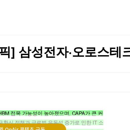
TV홈
무료방송
전체뉴스
 논의할 것"
증권
파트너스
경제
종목핫라인
추천 상
산업
 논의할 것"
경제
오늘의 
정치
생활경제
수익후기
국제
기업·CEO
이벤트
칼럼·연재
 톱픽] 삼성전자·오로스
특집방송
전체 프로그램
채널/편성
지역별채널
)
편성표
HBM 접목 가능성이 높아졌으며, CAPA가 큰 커
환신 정책과 글로벌 유동성 증가로 인한 IT 소
 OnAir 콘텐츠 구독