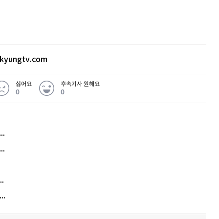
kyungtv.com
싫어요
후속기사 원해요
0
0
허지웅 "우리가 지지한 인간들이 이 꼴을"...또 소신 발언
아내 가출하자 성매매女 불러 음주, 아들 살해한 30대
김원훈 주식 1억8천 올인했는데…현실은 '-2,400만원'
"우리 애 사진 왜 적어요?" 민원 폭발…세상이 어쩌다