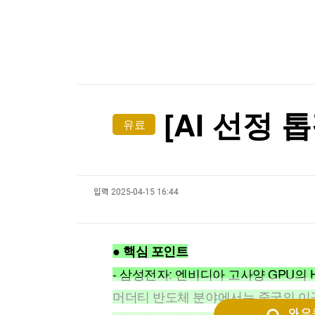
한국경제TV
뉴스홈
트럼프 "중국의 AI·암호화폐 장악 안돼…시진핑과
머니팜 모닝라이브
증권
굿모닝 작전
금융
트럼프 "중국의 AI·암호화폐 장악 안돼…시진핑과
오늘장 뭐사지?
부동산
[오후5시] 뉴스플러스
사회
온로드 (ON ROAD) 인사이트
글로벌경제
[AI 선정
유료
랭킹뉴스
입력
2025-04-15 16:44
미네르바아카데미
증권 데이터
스페셜강의
특징주 뉴스
● 핵심 포인트
투자/재테크
매매신호 (랭킹100
부동산/세무
투자분석
- 삼성전자: 엔비디아 고사양 GPU의 
산업
국내증시
머더티 반도체 분야에서는 중국의 이구
[모집-3기-] 돈버는 트레이딩 투자 북클럽
환율
와우퀵