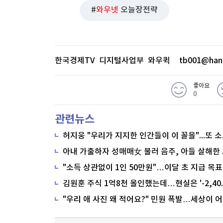
와우넷
오늘장전략
한국경제TV 디지털사업부 와우퀵
tb001@han
좋아요
0
관련뉴스
"소득 상관없이 1인 50만원"…이달 초 지급 목표