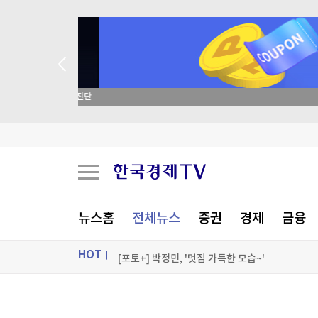
종목 무료 정밀 진단
트럼프 "중국의 AI·암호화폐 장악 안돼…시진핑과
세우타 사태에 흔들린 유럽 국경…스페인·이탈리
밀레이, 브라질 대선 앞두고 '反룰라' 우파정상회
뉴스홈
전체뉴스
증권
경제
금융
트럼프, '탄약부족' 보도에 격노…"'누가 흘리나' 
HOT
[포토+] 박정민, '멋짐 가득한 모습~'
"나야, '흑백요리사' 시즌3"
ON AIR
뉴스
[온에어] ETF 골든타임