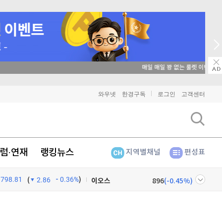
매일 매일 꽝 없는 룰렛 이벤트
비트코인
91,346,000
(
0%
)
와우넷
한경구독
로그인
고객센터
이더리움
2,700,000
(
0.3%
)
리플
1,447
(
0.21%
)
럼·연재
랭킹뉴스
지역별채널
편성표
비트코인 캐시
303,400
(
0.36%
)
798.81
0.36%
)
이오스
896
(
-0.45%
)
(
2.86
비트코인 골드
1,313
(
-763.82%
)
넷
주식창