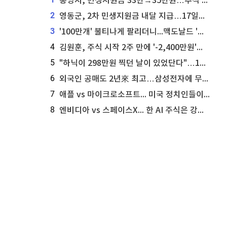
통영시, 민생지원금 33만→35만원…추석 전 푼다
2
영동군, 2차 민생지원금 내달 지급…17일부터 신청 접수
3
'100만개' 불티나게 팔리더니...맥도날드 '충주찰옥수수버거' 돌연 판매 종료
4
김원훈, 주식 시작 2주 만에 '-2,400만원'…"차 한 대 값 날렸다"
5
"하닉이 298만원 찍던 날이 있었단다"…100만 클릭 '전래동화' 정체
6
외국인 공매도 2년來 최고…삼성전자에 무슨일이 [B급기자의 B급리포트]
7
애플 vs 마이크로소프트... 미국 정치인들이 사들이는 빅테크 주식은?
8
엔비디아 vs 스페이스X... 한 AI 주식은 강력 매수, 다른 하나는 강력 매도라고 투자자 주장