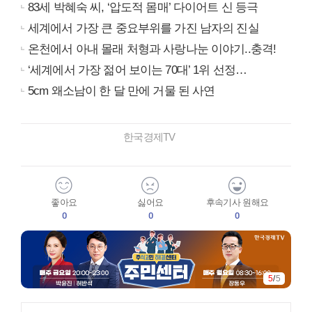
83세 박혜숙 씨, ‘압도적 몸매’ 다이어트 신 등극
세계에서 가장 큰 중요부위를 가진 남자의 진실
온천에서 아내 몰래 처형과 사랑나눈 이야기..충격!
‘세계에서 가장 젊어 보이는 70대’ 1위 선정…
5cm 왜소남이 한 달 만에 거물 된 사연
한국경제TV
좋아요
싫어요
후속기사 원해요
0
0
0
5
/
5