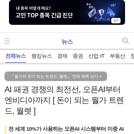
1
/
5
뉴스
홈
전체뉴스
랭킹뉴스
경제
증권
산업·IT
부동산
『월가의 돈이 되는 트렌드, 월렛』 연재 목록 보기 >
AI 패권 경쟁의 최전선, 오픈AI부터
엔비디아까지 [ 돈이 되는 월가 트렌
드, 월렛 ]
전 세계 10%가 사용하는 오픈AI 시스템부터 미중 AI