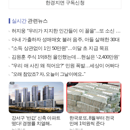
한경지면 구독신청
실시간
관련뉴스
허지웅 "우리가 지지한 인간들이 이 꼴을"...또 소신 발언
아내 가출하자 성매매女 불러 음주, 아들 살해한 30대
"소득 상관없이 1인 50만원"…이달 초 지급 목표
김원훈 주식 1억8천 올인했는데…현실은 '-2,400만원'
"우리 애 사진 왜 적어요?" 민원 폭발…세상이 어쩌다
"오래 참았죠? 자, 오늘이 그날이에요.."
강서구 ‘반값’ 신축 아파트
한국로또, 8월부터 전국
떴다! 경쟁률 치열해..
민에 1억원씩 준다
뉴스캐스트
뉴스캐스트