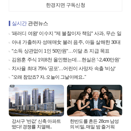
한경지면 구독신청
실시간
관련뉴스
'패러디 여왕' 이수지 "제 불찰이자 책임" 사과, 무슨 일
아내 가출하자 성매매女 불러 음주, 아들 살해한 30대
"소득 상관없이 1인 50만원"…이달 초 지급 목표
김원훈 주식 1억8천 올인했는데…현실은 '-2,400만원'
치사율 최대 75% '공포'…어린이 사망자 속출 '비상'
"오래 참았죠? 자, 오늘이 그날이에요.."
강서구 ‘반값’ 신축 아파트
한반도를 흔든 28cm 남성
떴다! 경쟁률 치열해..
의 비밀, 매일 밤 즐거워