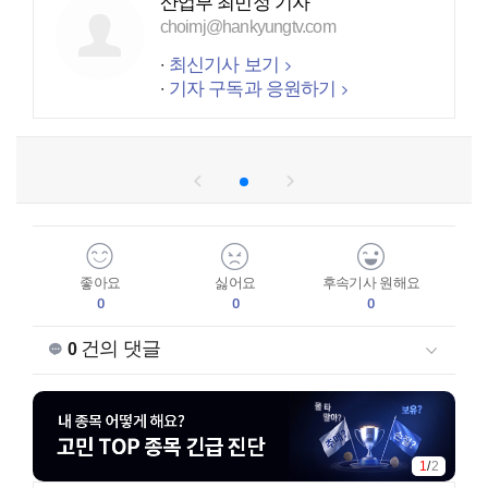
산업부 최민정 기자
choimj@hankyungtv.com
최신기사 보기
기자 구독과 응원하기
좋아요
싫어요
후속기사 원해요
0
0
0
건의 댓글
0
2
/
2