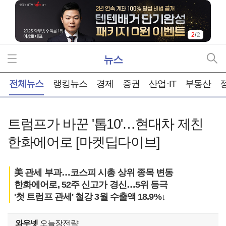
2
/
2
뉴스
홈
전체뉴스
랭킹뉴스
경제
증권
산업·IT
부동산
트럼프가 바꾼 '톱10'…현대차 제친
한화에어로 [마켓딥다이브]
美 관세 부과…코스피 시총 상위 종목 변동
한화에어로, 52주 신고가 경신…5위 등극
'첫 트럼프 관세' 철강 3월 수출액 18.9%↓
와우넷
오늘장전략