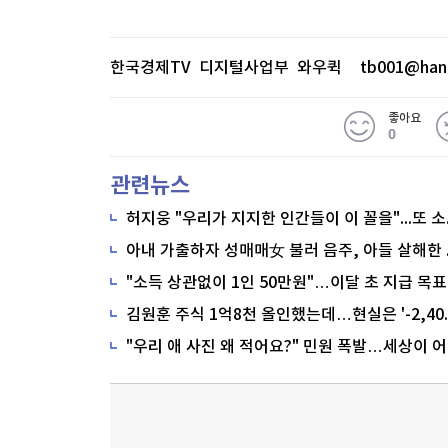
한화에어로스페이스는 한화에너지와 
세 곳에서 3자 배정 유상증자에 참
상증자 규모를 3조 6천억 원에서 2조 
한국경제TV 디지털사업부 와우퀵
tb001@han
자 배정 유상증자를 통해 확보하겠다고 
좋아요
원 망포 역세권 주상복합 신축공사를 
0
동 615세대 규모의 공동주택과 상업시
관련뉴스
당하는 규모다. 계약 기간은 실 착공
발표했는데, 1분기 매출액이 창사 이래
매출은 전년 동기 대비 41% 증가한 20
"소득 상관없이 1인 50만원"…이달 초 지급 목표
원을 기록했다.
※ 본 기사는 한국경제TV, 네이버클라우
모델을 통해 생방송을 실시간으로 텍스