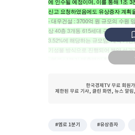
에 인수될 예정이며, 이를 통해 1조 
[할인50%] 한·미 투자 올인원 클래스
해외증시
신고 요청하였음에도 유상증자 계획을
- 대우건설 : 3700억 원 규모의 수
상 40층 3개동 615세대 규모의 공
3.52%에 해당하는 규모임. 계약 기
기성불 방식으로 진행되어 분양 성과
- 엠로 : 1분기 매출액이 창사 이래 
비 41% 증가한 206억 원, 영업이익은
대통령의 고율 관세 정책으로 글로벌
한국경제TV 무료 회원가
대한 수요가 증가한 것이 원인으로 분
제한된 무료 기사, 클린 화면, 뉴스 알
지 않는 기업용 소프트웨어 분야를 
임.
엠로 1분기
유상증자
● 4월 21일 장 마감 후 주요 종목 뉴스