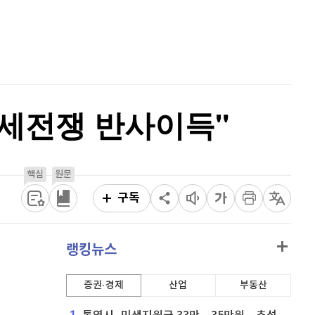
홈
퀀텀
912
(
-0.44%
)
AI추천
품
마켓이슈
이더리움 클래식
9,130
(
0.05%
)
특징주
이벤트
비트코인
91,349,000
(
0%
)
.관세전쟁 반사이득"
핵심
원문
구독
랭킹뉴스
증권·경제
산업
부동산
1