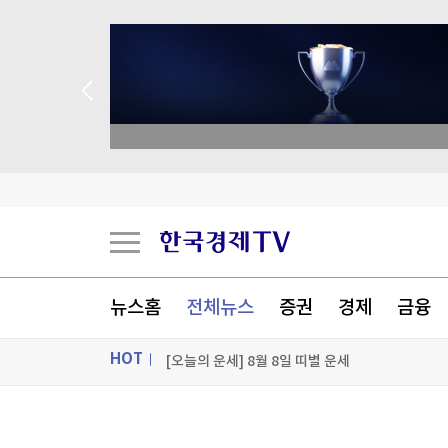
종목 무료 정밀 진단
밀레이, 브라질 대선 앞두고 '反룰라' 우파정상회
트럼프, '탄약부족' 보도에 격노…"'누가 흘리나' 
뉴스홈
전체뉴스
증권
경제
금융
[오늘의 운세] 2026년 8월 8일 별자리 운세
[오늘의 운세] 8월 8일 띠별 운세
HOT
[포토+] 박정민, '멋짐 가득한 모습~'
ON AIR
뉴스
"나야, '흑백요리사' 시즌3"