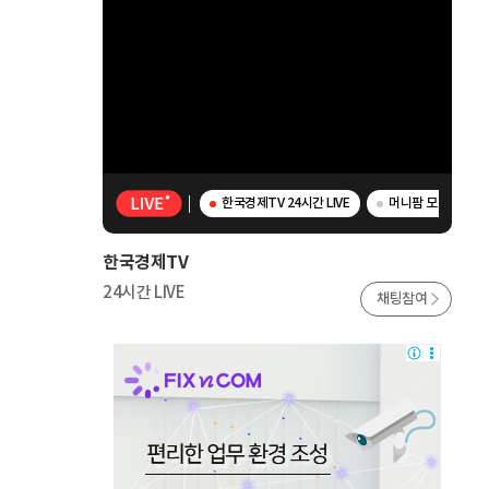
한국경제TV 24시간 LIVE
머니팜 모닝라이브 
한국경제TV
24시간 LIVE
채팅참여