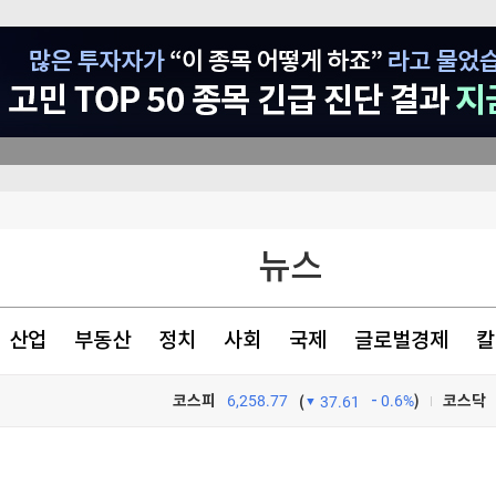
의 추진
뉴스
색출 지시"
산업
부동산
정치
사회
국제
글로벌경제
칼
코스피
6,258.77
0.6%
)
코스닥
(
37.61
TV프로그램
와우