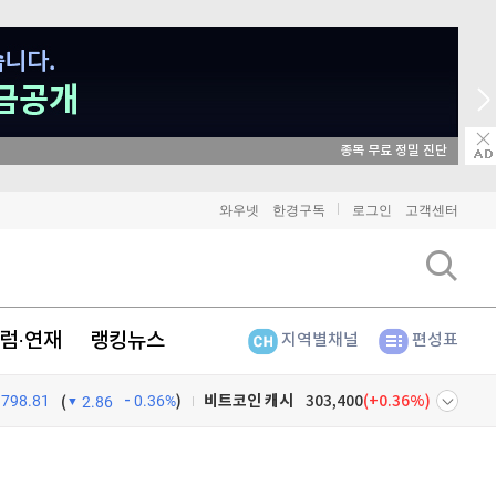
매일 매일 꽝 없는 룰렛 이벤트
와우넷
한경구독
로그인
고객센터
비트코인
91,349,000
(
0%
)
이더리움
2,697,000
(
0.19%
)
리플
1,445
(
0.07%
)
럼·연재
랭킹뉴스
지역별채널
편성표
비트코인 캐시
303,400
(
0.36%
)
798.81
0.36%
)
(
2.86
이오스
896
(
-0.45%
)
넷
주식창
비트코인 골드
1,313
(
-763.82%
)