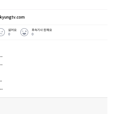
한화에너지 싱가포르, 한화임팩트파트너스 등
여한다고 공시했다. 앞서 한화에어로스페이스는 유
3천억 원으로 축소하고 나머지 1조 3천억 원을 3
kyungtv.com
밝힌 바 있다. 대우건설은 3700억 원 규모의 수
싫어요
후속기사 원해요
수주했다고 밝혔다. 해당 공사는 지상 40층 3개
0
0
설을 짓는 공사로, 최근 매출액 대비 3.52%에 해
일로부터 54개월이다. 엠로는 1분기 잠정실적을
허지웅 "우리가 지지한 인간들이 이 꼴을"...또 소신 발언
 처음으로 200억 원을 넘어선 것으로 집계됐다.
아내 가출하자 성매매女 불러 음주, 아들 살해한 30대
6억 원, 영업이익은 3006% 증가한 9억 6300만
김원훈 주식 1억8천 올인했는데…현실은 '-2,400만원'
"우리 애 사진 왜 적어요?" 민원 폭발…세상이 어쩌다
드, 팀벨 3사가 공동 연구 개발한 인공지능(AI)
트화 한 후 핵심만 간추려 작성됐습니다. 더 많