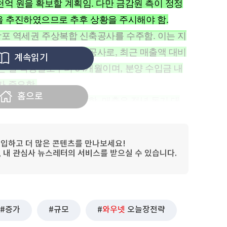
3천억 원을 확보할 계획임. 다만 금감원 측이 정정
 추진하였으므로 추후 상황을 주시해야 함.
원 망포 역세권 주상복합 신축공사를 수주함. 이는 지
동주택과 상업시설을 짓는 공사로, 최근 매출액 대비
계속읽기
간은 실 착공일로부터 54개월이며, 분양 수입금 내
가 중요함.
홈으로
처음으로 200억 원을 돌파함. 매출은 전년 동기 대
 3006% 증가한 9억 6300만 원을 기록함. 트럼프
 공급망 재편이 가속화되며 직접 구매 솔루션에
입하고 더 많은 콘텐츠를 만나보세요!
석됨. 회사 측은 관세 정책에 직접적인 영향을 받
림, 내 관심사 뉴스레터의 서비스를 받으실 수 있습니다.
바탕으로 글로벌 시장에서의 성장을 가속화할 계획
증가
규모
와우넷
오늘장전략