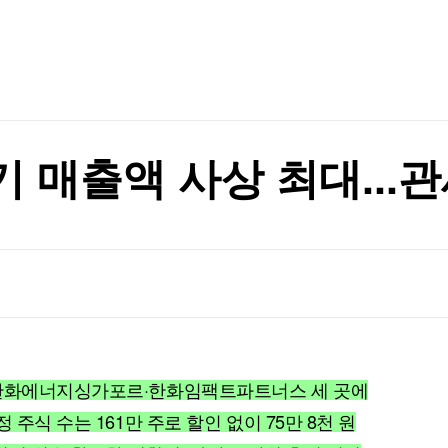
TV홈
무료방송
전체뉴스
증권
파트너스
경제
의 추진
종목핫라인
추천 상
산업
경제
오늘의 
정치
의 추진
생활경제
수익후기
국제
기업·CEO
이벤트
칼럼·연재
기 매출액 사상 최대..
특집방송
전체 프로그램
채널/편성
지역별채널
)
편성표
·한화에너지싱가포르·한화임팩트파트너스 세 곳에
 주식 수는 161만 주로 할인 없이 75만 8천 원