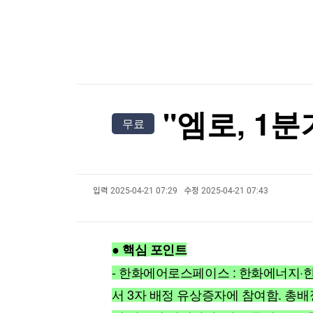
한국경제TV
뉴스홈
[온에어] ETF 골든타임
머니팜 모닝라이브
증권
밀레이, 브라질 대선 앞두고 '反룰라' 우파정상회
굿모닝 작전
금융
오늘장 뭐사지?
부동산
밀레이, 브라질 대선 앞두고 '反룰라' 우파정상회
[오후5시] 뉴스플러스
사회
온로드 (ON ROAD) 인사이트
글로벌경제
"엠로, 1분
무료
랭킹뉴스
입력
2025-04-21 07:29
수정
2025-04-21 07:43
미네르바아카데미
증권 데이터
스페셜강의
특징주 뉴스
● 핵심 포인트
투자/재테크
매매신호 (랭킹100
부동산/세무
투자분석
- 한화에어로스페이스 : 한화에너지
산업
국내증시
서 3자 배정 유상증자에 참여함. 총배정
[모집-3기-] 돈버는 트레이딩 투자 북클럽
환율