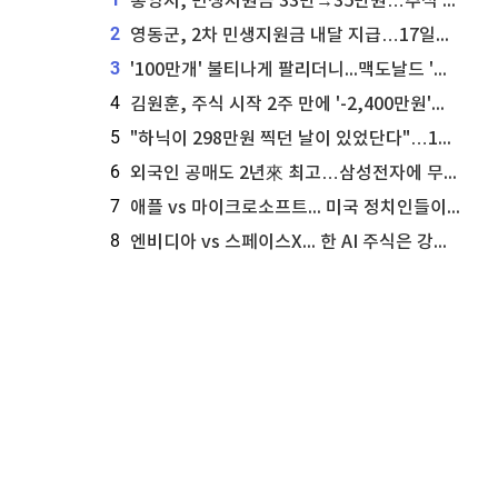
통영시, 민생지원금 33만→35만원…추석 전 푼다
2
영동군, 2차 민생지원금 내달 지급…17일부터 신청 접수
3
'100만개' 불티나게 팔리더니...맥도날드 '충주찰옥수수버거' 돌연 판매 종료
4
김원훈, 주식 시작 2주 만에 '-2,400만원'…"차 한 대 값 날렸다"
5
"하닉이 298만원 찍던 날이 있었단다"…100만 클릭 '전래동화' 정체
6
외국인 공매도 2년來 최고…삼성전자에 무슨일이 [B급기자의 B급리포트]
7
애플 vs 마이크로소프트... 미국 정치인들이 사들이는 빅테크 주식은?
8
엔비디아 vs 스페이스X... 한 AI 주식은 강력 매수, 다른 하나는 강력 매도라고 투자자 주장