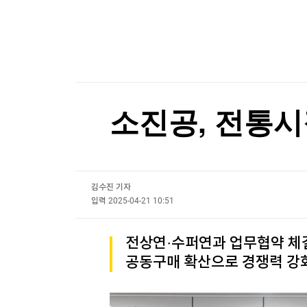
한국경제TV
뉴스홈
트럼프 "중국의 AI·암호화폐 장악 안돼…시진핑과
머니팜 모닝라이브
증권
굿모닝 작전
금융
트럼프 "중국의 AI·암호화폐 장악 안돼…시진핑과
오늘장 뭐사지?
부동산
[오후5시] 뉴스플러스
사회
온로드 (ON ROAD) 인사이트
글로벌경제
소진공, 전통시
랭킹뉴스
김수진 기자
미네르바아카데미
증권 데이터
입력
2025-04-21 10:51
스페셜강의
특징주 뉴스
전상연·수퍼연과 업무협약 체
투자/재테크
매매신호 (랭킹100
공동구매 확산으로 경쟁력 강
부동산/세무
투자분석
산업
국내증시
[모집-3기-] 돈버는 트레이딩 투자 북클럽
환율