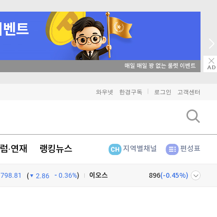
매일 매일 꽝 없는 룰렛 이벤트
비트코인
91,349,000
(
0%
)
와우넷
한경구독
로그인
고객센터
이더리움
2,697,000
(
0.19%
)
리플
1,445
(
0.07%
)
럼·연재
랭킹뉴스
지역별채널
편성표
비트코인 캐시
303,400
(
0.36%
)
798.81
0.36%
)
이오스
896
(
-0.45%
)
(
2.86
비트코인 골드
1,313
(
-763.82%
)
넷
주식창