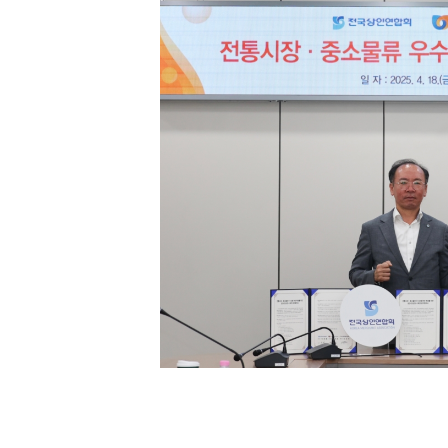
[할인50%] 한·미 투자 올인원 클래스
해외증시