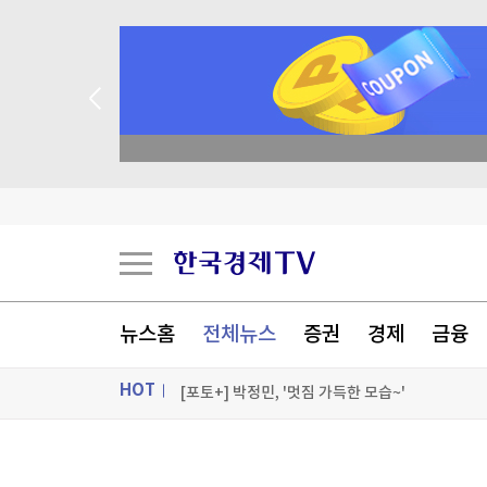
종목 무료 정밀 진단
트럼프 "중국의 AI·암호화폐 장악 안돼…시진핑과
세우타 사태에 흔들린 유럽 국경…스페인·이탈리
밀레이, 브라질 대선 앞두고 '反룰라' 우파정상회
뉴스홈
전체뉴스
증권
경제
금융
트럼프, '탄약부족' 보도에 격노…"'누가 흘리나' 
HOT
[포토+] 박정민, '멋짐 가득한 모습~'
"나야, '흑백요리사' 시즌3"
ON AIR
뉴스
[온에어] ETF 골든타임