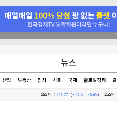
 논의할 것"
뉴스
아 정면충돌
의 추진
산업
부동산
정치
사회
국제
글로벌경제
칼
색출 지시"
코스피
6,258.77
0.6%
)
코스닥
(
37.61
TV프로그램
와우