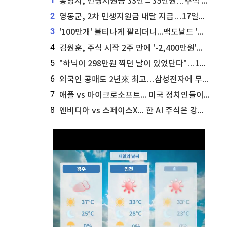
1
통영시, 민생지원금 33만→35만원…추석 전 푼다
2
영동군, 2차 민생지원금 내달 지급…17일부터 신청 접수
3
'100만개' 불티나게 팔리더니...맥도날드 '충주찰옥수수버거' 돌연 판매 종료
4
김원훈, 주식 시작 2주 만에 '-2,400만원'…"차 한 대 값 날렸다"
5
"하닉이 298만원 찍던 날이 있었단다"…100만 클릭 '전래동화' 정체
6
외국인 공매도 2년來 최고…삼성전자에 무슨일이 [B급기자의 B급리포트]
7
애플 vs 마이크로소프트... 미국 정치인들이 사들이는 빅테크 주식은?
8
엔비디아 vs 스페이스X... 한 AI 주식은 강력 매수, 다른 하나는 강력 매도라고 투자자 주장