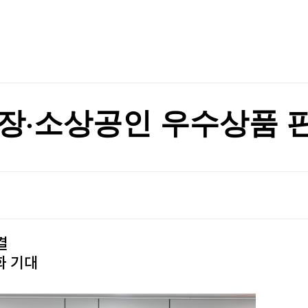
TV홈
무료방송
전체뉴스
 논의할 것"
증권
파트너스
경제
종목핫라인
추천 상
산업
 논의할 것"
경제
오늘의 
정치
생활경제
수익후기
국제
기업·CEO
이벤트
칼럼·연재
장·소상공인 우수상품 
특집방송
전체 프로그램
채널/편성
지역별채널
결
)
편성표
화 기대