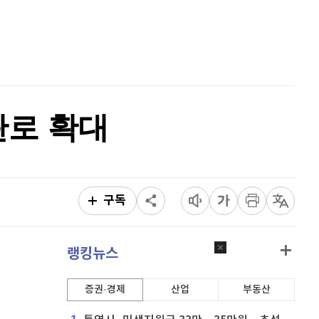
퀀텀
912
(
-0.44%
)
홈
AI추천
이더리움 클래식
9,130
(
0.05%
)
품
마켓이슈
특징주
이벤트
비트코인
91,349,000
(
0%
)
판로 확대
구독
랭킹뉴스
증권·경제
산업
부동산