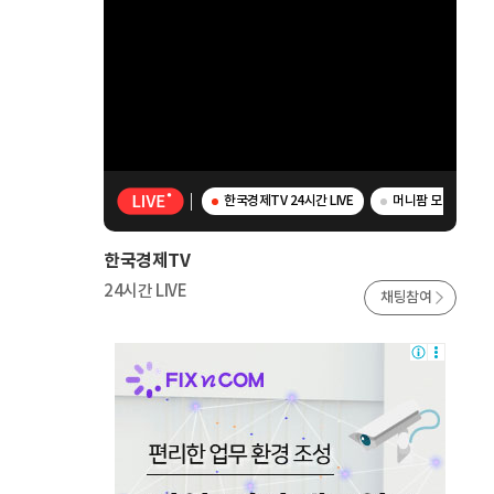
한국경제TV 24시간 LIVE
머니팜 모닝라이브 
한국경제TV
24시간 LIVE
채팅참여