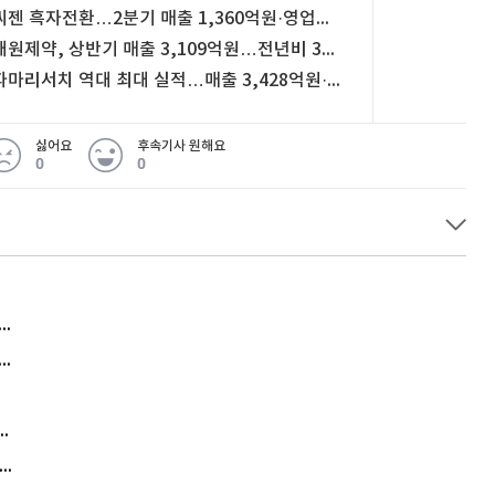
씨젠 흑자전환…2분기 매출 1,360억원·영업이익 216억원
대원제약, 상반기 매출 3,109억원…전년비 3% 증가
파마리서치 역대 최대 실적…매출 3,428억원·영업익 1238억원
싫어요
후속기사 원해요
0
0
허지웅 "우리가 지지한 인간들이 이 꼴을"...또 소신 발언
아내 가출하자 성매매女 불러 음주, 아들 살해한 30대
김원훈 주식 1억8천 올인했는데…현실은 '-2,400만원'
"우리 애 사진 왜 적어요?" 민원 폭발…세상이 어쩌다