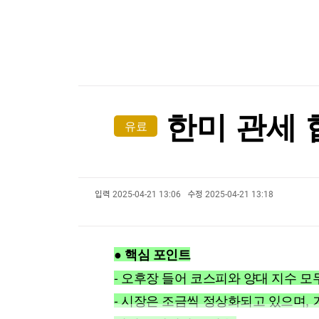
한국경제TV
뉴스홈
[온에어] 더 워룸
머니팜 모닝라이브
증권
굿모닝 작전
금융
코웨이, 2분기 영업익 2532억…전년비 4.3%↑
오늘장 뭐사지?
부동산
코웨이, 2분기 영업익 2532억…전년비 4.3%↑
[오후5시] 뉴스플러스
사회
온로드 (ON ROAD) 인사이트
글로벌경제
한미 관세 
유료
랭킹뉴스
입력
2025-04-21 13:06
수정
2025-04-21 13:18
미네르바아카데미
증권 데이터
스페셜강의
특징주 뉴스
● 핵심 포인트
투자/재테크
매매신호 (랭킹100
부동산/세무
투자분석
- 오후장 들어 코스피와 양대 지수 모
산업
국내증시
- 시장은 조금씩 정상화되고 있으며,
[모집-3기-] 돈버는 트레이딩 투자 북클럽
환율