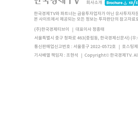
회사소개
한경미디어그룹
한국경제신문
한국경제
한국경제TV와 파트너는 금융투자업자가 아닌 유사투자자문
본 사이트에서 제공되는 모든 정보는 투자판단의 참고자료로 
모바일앱
한국경제TV앱
주식창앱
(주)한국경제티브이
대표이사 정종태
서울특별시 중구 청파로 463(중림동, 한국경제신문사) (우:0
통신판매업신고번호 : 서울중구 2022-0572호
호스팅제
기사배열 책임자 : 조현석
Copyright© 한국경제TV. All 