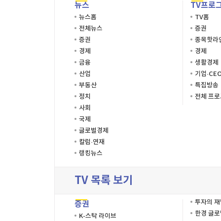
뉴스
TV프로
뉴스홈
TV홈
전체뉴스
증권
증권
종목핫라
경제
경제
금융
생활경제
산업
기업·CE
부동산
특집방송
정치
전체 프
사회
국제
글로벌경제
칼럼·연재
랭킹뉴스
TV 목록 보기
투자의 
증권
한경 글
K-스탁 라이브