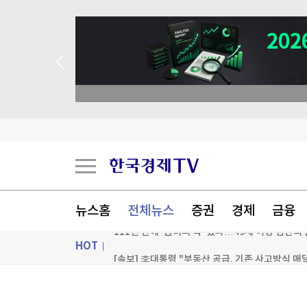
코웨이, 2분기 영업익 2532억…전년비 4.3%↑
태국 명문학교서 중학생 총기 난사…최소 7명 살해
뉴스홈
전체뉴스
증권
경제
금융
111년 만에 '금녀의 벽' 깼다…49세 여성 심판의
HOT
[속보] 李대통령 "부동산 공급, 기존 사고방식 매
[포토+] 박정민, '멋짐 가득한 모습~'
ON AIR
뉴스
"나야, '흑백요리사' 시즌3"