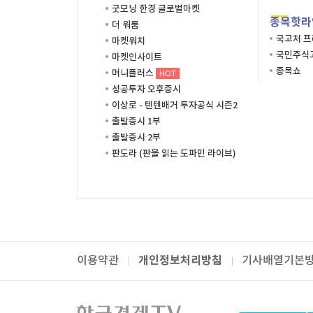
굿모닝 한경 글로벌마켓
종목핫라
더 워룸
국고처 
마켓워치
국민주식고
마켓인사이트
종목쇼
머니플러스
HOT
성공투자 오후증시
이상로 - 텐텐배거 투자공식 시즌2
출발증시 1부
출발증시 2부
판도라 (판을 읽는 도파민 라이브)
개인정보처리방침
이용약관
기사배열기본
패밀리사이트
한국경제TV
와우넷
주식창
미네르